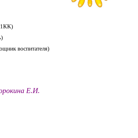
 1КК)
)
ощник воспитателя)
орокина Е.И.