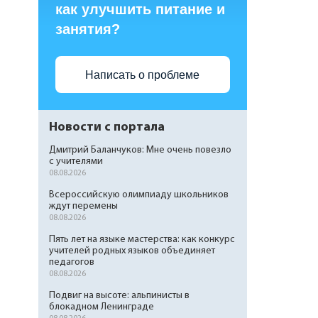
как улучшить питание и
занятия?
Написать о проблеме
Новости с портала
Дмитрий Баланчуков: Мне очень повезло
с учителями
08.08.2026
Всероссийскую олимпиаду школьников
ждут перемены
08.08.2026
Пять лет на языке мастерства: как конкурс
учителей родных языков объединяет
педагогов
08.08.2026
Подвиг на высоте: альпинисты в
блокадном Ленинграде