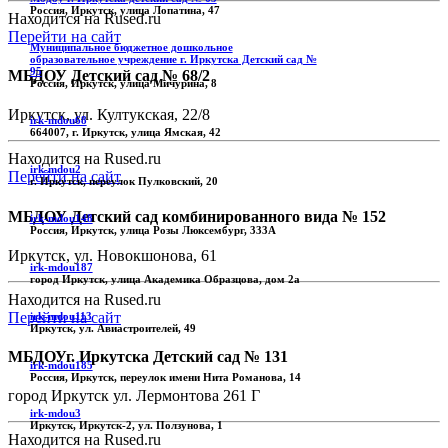
Россия, Иркутск, улица Лопатина, 47
Находится на Rused.ru
Перейти на сайт
Муниципальное бюджетное дошкольное
образовательное учреждение г. Иркутска Детский сад №
95
МБДОУ Детский сад № 68/2
Россия, Иркутск, улица Мичурина, 8
Иркутск, ул. Култукская, 22/8
irk-mdou68
664007, г. Иркутск, улица Ямская, 42
Находится на Rused.ru
irk-mdou2
Перейти на сайт
г. Иркутск, переулок Пулковский, 20
МБДОУ Детский сад комбинированного вида № 152
irk-mdou148
Россия, Иркутск, улица Розы Люксембург, 333А
Иркутск, ул. Новокшонова, 61
irk-mdou187
город Иркутск, улица Академика Образцова, дом 2а
Находится на Rused.ru
Перейти на сайт
irk-mdou113
Иркутск, ул. Авиастроителей, 49
МБДОУг. Иркутска Детский сад № 131
irk-mdou185
Россия, Иркутск, переулок имени Нита Романова, 14
город Иркутск ул. Лермонтова 261 Г
irk-mdou3
Иркутск, Иркутск-2, ул. Ползунова, 1
Находится на Rused.ru