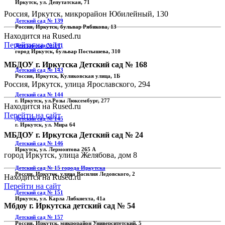
Иркутск, ул. Депутатская, 71
Россия, Иркутск, микрорайон Юбилейный, 130
Детский сад № 139
Россия, Иркутск, бульвар Рябикова, 13
Находится на Rused.ru
Перейти на сайт
Детский сад № 141
город Иркутск, бульвар Постышева, 310
МБДОУ г. Иркутска Детский сад № 168
Детский сад № 143
Россия, Иркутск, Куликовская улица, 1Б
Россия, Иркутск, улица Ярославского, 294
Детский сад № 144
г. Иркутск, ул.Розы Люксембург, 277
Находится на Rused.ru
Перейти на сайт
Детский сад № 145
г. Иркутск, ул. Мира 64
МБДОУ г. Иркутска Детский сад № 24
Детский сад № 146
Иркутск, ул. Лермонтова 265 А
город Иркутск, улица Желябова, дом 8
Детский сад № 15 города Иркутска
Россия, Иркутск, улица Василия Ледовского, 2
Находится на Rused.ru
Перейти на сайт
Детский сад № 151
Иркутск, ул. Карла Либкнехта, 41а
Мбдоу г. Иркутска детский сад № 54
Детский сад № 157
Россия, Иркутск, микрорайон Университетский, 5