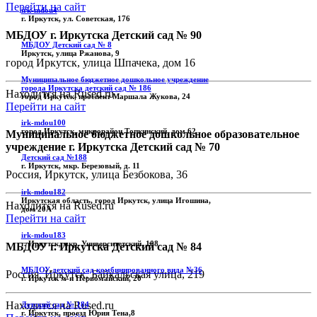
Перейти на сайт
irk-mdou4
г. Иркутск, ул. Советская, 176
МБДОУ г. Иркутска Детский сад № 90
МБДОУ Детский сад № 8
Иркутск, улица Ржанова, 9
город Иркутск, улица Шпачека, дом 16
Муниципальное бюджетное дошкольное учреждение
города Иркутска детский сад № 186
Находится на Rused.ru
город Иркутск, проспект Маршала Жукова, 24
Перейти на сайт
irk-mdou100
город Иркутск, микрорайон Топкинский, дом 62
Муниципальное бюджетное дошкольное образовательное
учреждение г. Иркутска Детский сад № 70
Детский сад №188
г. Иркутск, мкр. Березовый, д. 11
Россия, Иркутск, улица Безбокова, 36
irk-mdou182
Иркутская область, город Иркутск, улица Игошина,
Находится на Rused.ru
дом 20А
Перейти на сайт
irk-mdou183
г. Иркутск, мкр. Университетский, 108
МБДОУ г. Иркутска Детский сад № 84
МБДОУ детский сад комбинированного вида №36
Россия, Иркутск, Байкальская улица, 219
г. Иркутск м-н Первомайский, 20
Находится на Rused.ru
Детский сад № 184
г. Иркутск, проезд Юрия Тена,8