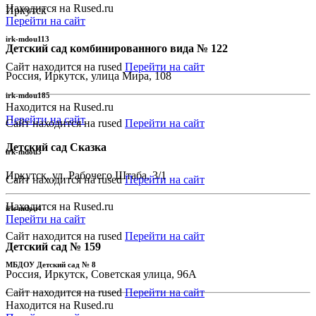
Находится на Rused.ru
Иркутск
Перейти на сайт
irk-mdou113
Детский сад комбинированного вида № 122
Сайт находится на rused
Перейти на сайт
Россия, Иркутск, улица Мира, 108
irk-mdou185
Находится на Rused.ru
Перейти на сайт
Сайт находится на rused
Перейти на сайт
Детский сад Сказка
irk-mdou3
Иркутск, ул. Рабочего Штаба, 3/1
Сайт находится на rused
Перейти на сайт
Находится на Rused.ru
irk-mdou4
Перейти на сайт
Сайт находится на rused
Перейти на сайт
Детский сад № 159
МБДОУ Детский сад № 8
Россия, Иркутск, Советская улица, 96А
Сайт находится на rused
Перейти на сайт
Находится на Rused.ru