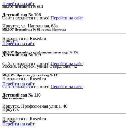
Перейти на сайт
МБДОУ Детский сад № 68/2
Детский сад № 108
Сайт находится на rused
Перейти на сайт
Иркутск, ул. Напольная, 68а
МБДОУ Детский сад № 81 города Иркутска
Находится на Rused.ru
Иркутск
Перейти на сайт
МБДОУ Детский сад комбинированного вида № 152
Детский сад № 109
Сайт находится на rused
Перейти на сайт
Россия, Иркутск, улица Свердлова, 42
МБДОУг. Иркутска Детский сад № 131
Находится на Rused.ru
Перейти на сайт
Сайт находится на rused
Перейти на сайт
Детский сад № 110
Мое солнышко
Иркутск, Профсоюзная улица, 40
Иркутск
Находится на Rused.ru
Мое чудо
Перейти на сайт