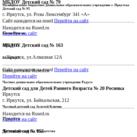
МБДОУ Детский сад № 79
Муниципальное бюджетное дошкольное образовательное учреждение г. Иркутска
Детский сад № 95
г. Иркутск, ул. Розы Люксембург 341 «А»
Сайт находится на rused
Перейти на сайт
Находится на Rused.ru
Перейти на сайт
Киски-Ириски
МБДОУ Детский сад № 163
Иркутск
г. Иркутск, ул.Алмазная 12А
irk-mdou68
Сайт находится на rused
Перейти на сайт
Находится на Rused.ru
Перейти на сайт
Частное дошкольное образовательное учреждение Радуга
Детский сад для Детей Раннего Возраста № 20 Росинка
Иркутск
г. Иркутск, ул. Байкальская, 212
Частный детский сад Золотой Ключик
Находится на Rused.ru
Иркутск
Перейти на сайт
Детский сад № 153
Частный детский сад Мир детства