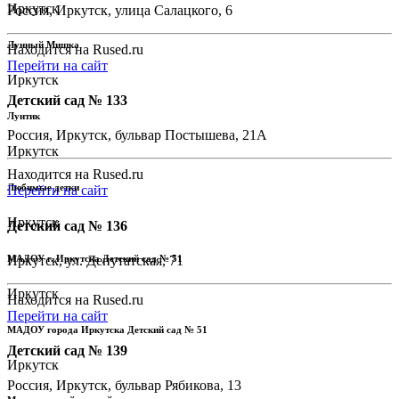
Иркутск
Россия, Иркутск, улица Салацкого, 6
Лунный Мишка
Находится на Rused.ru
Перейти на сайт
Иркутск
Детский сад № 133
Лунтик
Россия, Иркутск, бульвар Постышева, 21А
Иркутск
Находится на Rused.ru
Любимые детки
Перейти на сайт
Иркутск
Детский сад № 136
МАДОУ г. Иркутска Детский сад № 51
Иркутск, ул. Депутатская, 71
Иркутск
Находится на Rused.ru
Перейти на сайт
МАДОУ города Иркутска Детский сад № 51
Детский сад № 139
Иркутск
Россия, Иркутск, бульвар Рябикова, 13