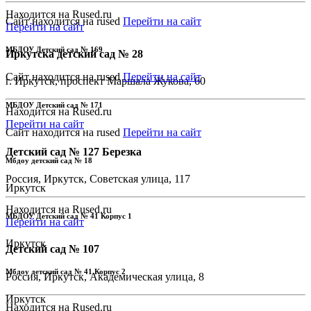
Находится на Rused.ru
Сайт находится на rused
Перейти на сайт
Перейти на сайт
МБДОУ Детский сад № 169
Иркутска детский сад № 28
Сайт находится на rused
Перейти на сайт
г. Иркутск, проспект Маршала Жукова, 60
МБДОУ Детский сад № 171
Находится на Rused.ru
Перейти на сайт
Сайт находится на rused
Перейти на сайт
Детский сад № 127 Березка
Мбдоу детский сад № 18
Россия, Иркутск, Советская улица, 117
Иркутск
Находится на Rused.ru
МБДОУ Детский сад № 41 Корпус 1
Перейти на сайт
Иркутск
Детский сад № 107
Мбдоу детский сад № 41 Корпус 2
Россия, Иркутск, Академическая улица, 8
Иркутск
Находится на Rused.ru