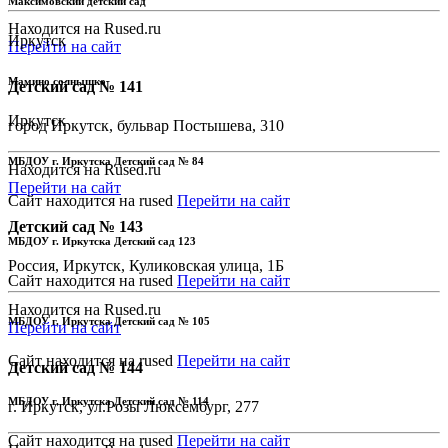
Максимовский детский сад
Находится на Rused.ru
Иркутск
Перейти на сайт
Мамино солнышко
Детский сад № 141
Иркутск
город Иркутск, бульвар Постышева, 310
МБДОУ г. Иркутска Детский сад № 84
Находится на Rused.ru
Перейти на сайт
Сайт находится на rused
Перейти на сайт
Детский сад № 143
МБДОУ г. Иркутска Детский сад 123
Россия, Иркутск, Куликовская улица, 1Б
Сайт находится на rused
Перейти на сайт
Находится на Rused.ru
МБДОУ г. Иркутска Детский сад № 105
Перейти на сайт
Сайт находится на rused
Перейти на сайт
Детский сад № 144
МБДОУ г. Иркутска Детский сад № 114
г. Иркутск, ул.Розы Люксембург, 277
Сайт находится на rused
Перейти на сайт