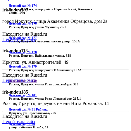
Детский сад № 174
irk-mdou187
Россия, Иркутск, микрорайон Первомайский, Алмазная
улица, 14А
город Иркутск, улица Академика Образцова, дом 2а
Детский сад № 176
Россия, Иркутск, улица Мухиной, 20/1
Находится на Rused.ru
Детский сад № 177
Перейти на сайт
Россия, Иркутск, Севастопольская улица, 153А
irk-mdou113
Детский сад № 178
Россия, Иркутск, Байкальская улица, 328
Иркутск, ул. Авиастроителей, 49
Детский сад № 179
Россия, Иркутск, микрорайон Юбилейный, 102А
Находится на Rused.ru
Перейти на сайт
Детский сад № 180
Россия, Иркутск, улица Розы Люксембург, 303
irk-mdou185
Детский сад № 181
Россия, Иркутск, улица Розы Люксембург, 215/1
Россия, Иркутск, переулок имени Нита Романова, 14
Детский сад № 51 Рябинка
Иркутск, ул. Ярославского, 256
Находится на Rused.ru
Перейти на сайт
Детский сад № 25
улица Рабочего Штаба, 11