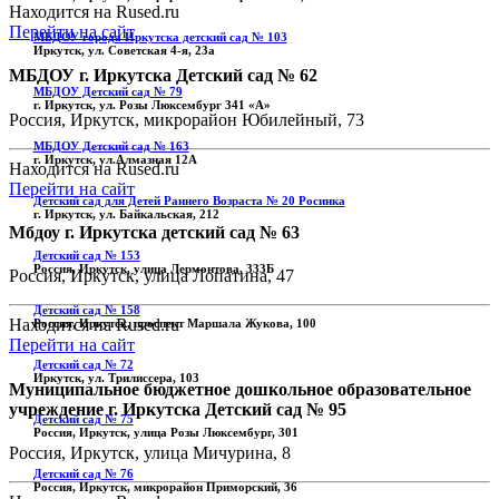
Находится на Rused.ru
Перейти на сайт
МБДОУ города Иркутска детский сад № 103
Иркутск, ул. Советская 4-я, 23а
МБДОУ г. Иркутска Детский сад № 62
МБДОУ Детский сад № 79
г. Иркутск, ул. Розы Люксембург 341 «А»
Россия, Иркутск, микрорайон Юбилейный, 73
МБДОУ Детский сад № 163
г. Иркутск, ул.Алмазная 12А
Находится на Rused.ru
Перейти на сайт
Детский сад для Детей Раннего Возраста № 20 Росинка
г. Иркутск, ул. Байкальская, 212
Мбдоу г. Иркутска детский сад № 63
Детский сад № 153
Россия, Иркутск, улица Лермонтова, 333Б
Россия, Иркутск, улица Лопатина, 47
Детский сад № 158
Находится на Rused.ru
Россия, Иркутск, проспект Маршала Жукова, 100
Перейти на сайт
Детский сад № 72
Иркутск, ул. Трилиссера, 103
Муниципальное бюджетное дошкольное образовательное
учреждение г. Иркутска Детский сад № 95
Детский сад № 75
Россия, Иркутск, улица Розы Люксембург, 301
Россия, Иркутск, улица Мичурина, 8
Детский сад № 76
Россия, Иркутск, микрорайон Приморский, 36