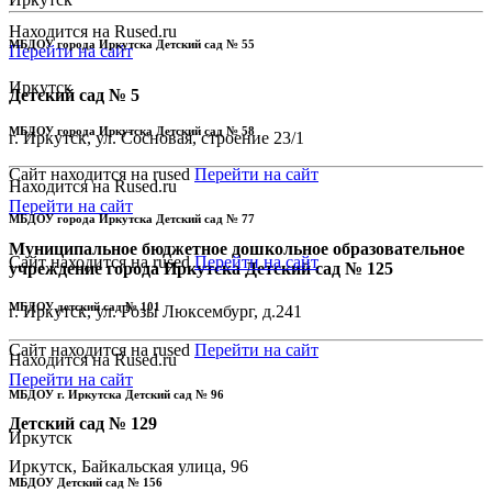
Находится на Rused.ru
МБДОУ города Иркутска Детский сад № 55
Перейти на сайт
Иркутск
Детский сад № 5
МБДОУ города Иркутска Детский сад № 58
г. Иркутск, ул. Сосновая, строение 23/1
Сайт находится на rused
Перейти на сайт
Находится на Rused.ru
Перейти на сайт
МБДОУ города Иркутска Детский сад № 77
Муниципальное бюджетное дошкольное образовательное
Сайт находится на rused
Перейти на сайт
учреждение города Иркутска Детский сад № 125
МБДОУ детский сад № 101
г. Иркутск, ул. Розы Люксембург, д.241
Сайт находится на rused
Перейти на сайт
Находится на Rused.ru
Перейти на сайт
МБДОУ г. Иркутска Детский сад № 96
Детский сад № 129
Иркутск
Иркутск, Байкальская улица, 96
МБДОУ Детский сад № 156