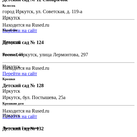
Колосок
город Иркутск, ул. Советская, д. 119-а
Иркутск
Находится на Rused.ru
Перейти на сайт
Кораблик
Иркутск
Детский сад № 124
Россия, Иркутск, улица Лермонтова, 297
Крошка Енот
Иркутск
Находится на Rused.ru
Перейти на сайт
Крошки
Детский сад № 128
Иркутск
Иркутск, бул. Постышева, 25а
Крошкин дом
Находится на Rused.ru
Иркутск
Перейти на сайт
Детский сад № 132
Ласточкино Гнездышко