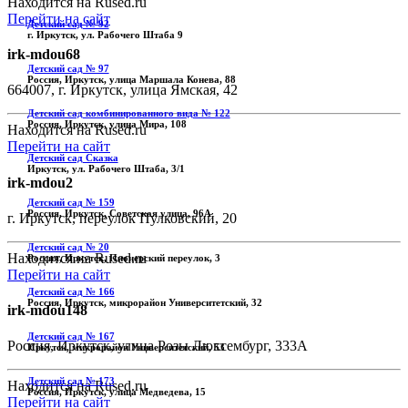
Находится на Rused.ru
Перейти на сайт
Детский сад № 92
г. Иркутск, ул. Рабочего Штаба 9
irk-mdou68
Детский сад № 97
Россия, Иркутск, улица Маршала Конева, 88
664007, г. Иркутск, улица Ямская, 42
Детский сад комбинированного вида № 122
Россия, Иркутск, улица Мира, 108
Находится на Rused.ru
Перейти на сайт
Детский сад Сказка
Иркутск, ул. Рабочего Штаба, 3/1
irk-mdou2
Детский сад № 159
Россия, Иркутск, Советская улица, 96А
г. Иркутск, переулок Пулковский, 20
Детский сад № 20
Находится на Rused.ru
Россия, Иркутск, Пионерский переулок, 3
Перейти на сайт
Детский сад № 166
Россия, Иркутск, микрорайон Университетский, 32
irk-mdou148
Детский сад № 167
Россия, Иркутск, улица Розы Люксембург, 333А
Иркутск, микрорайон Университетский, 53
Детский сад № 173
Находится на Rused.ru
Россия, Иркутск, улица Медведева, 15
Перейти на сайт