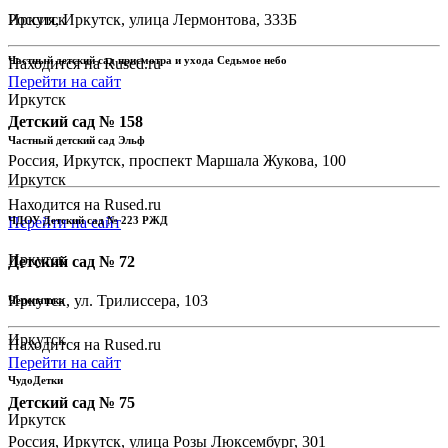
Иркутск
Россия, Иркутск, улица Лермонтова, 333Б
Частный детский сад присмотра и ухода Седьмое небо
Находится на Rused.ru
Перейти на сайт
Иркутск
Детский сад № 158
Частный детский сад Эльф
Россия, Иркутск, проспект Маршала Жукова, 100
Иркутск
Находится на Rused.ru
Перейти на сайт
ЧДОУ Детский сад № 223 РЖД
Иркутск
Детский сад № 72
Иркутск, ул. Трилиссера, 103
Черепашка
Иркутск
Находится на Rused.ru
Перейти на сайт
ЧудоДетки
Детский сад № 75
Иркутск
Россия, Иркутск, улица Розы Люксембург, 301