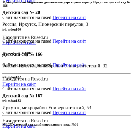
Перейти на сайт
Муниципальное бюджетное дошкольное учреждение города Иркутска детский сад №
186
Детский сад № 20
Сайт находится на rused
Перейти на сайт
Россия, Иркутск, Пионерский переулок, 3
irk-mdou100
Находится на Rused.ru
Сайт находится на rused
Перейти на сайт
Перейти на сайт
Детский сад №188
Детский сад № 166
Сайт находится на rused
Перейти на сайт
Россия, Иркутск, микрорайон Университетский, 32
irk-mdou182
Находится на Rused.ru
Перейти на сайт
Сайт находится на rused
Перейти на сайт
Детский сад № 167
irk-mdou183
Иркутск, микрорайон Университетский, 53
Сайт находится на rused
Перейти на сайт
Находится на Rused.ru
МБДОУ детский сад комбинированного вида №36
Перейти на сайт