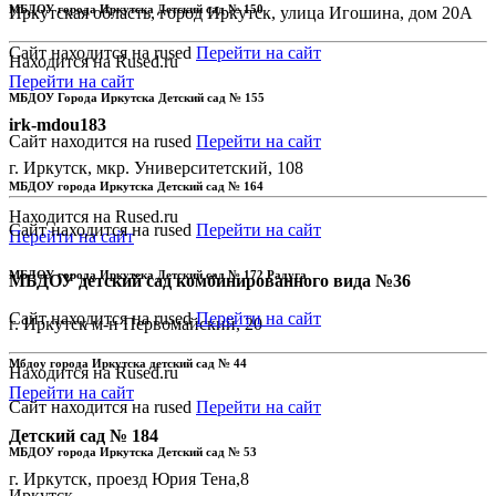
МБДОУ города Иркутска Детский сад № 150
Иркутская область, город Иркутск, улица Игошина, дом 20А
Сайт находится на rused
Перейти на сайт
Находится на Rused.ru
Перейти на сайт
МБДОУ Города Иркутска Детский сад № 155
irk-mdou183
Сайт находится на rused
Перейти на сайт
г. Иркутск, мкр. Университетский, 108
МБДОУ города Иркутска Детский сад № 164
Находится на Rused.ru
Сайт находится на rused
Перейти на сайт
Перейти на сайт
МБДОУ города Иркутска Детский сад № 172 Радуга
МБДОУ детский сад комбинированного вида №36
Сайт находится на rused
Перейти на сайт
г. Иркутск м-н Первомайский, 20
Мбдоу города Иркутска детский сад № 44
Находится на Rused.ru
Перейти на сайт
Сайт находится на rused
Перейти на сайт
Детский сад № 184
МБДОУ города Иркутска Детский сад № 53
г. Иркутск, проезд Юрия Тена,8
Иркутск