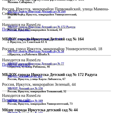
Мамина-Сибиряка, 1
Россия, Иркутск, микрорайон Первомайский, улица Мамина-
МБДОУ города Иркутска Детский сад № 164
Сибиряка, 1
Россия, город Иркутск, микрорайон Университетский,
18
Находится на Rused.ru
МБДОУ города Иркутска Детский сад № 172 Радуга
Перейти на сайт
Россия, Иркутск, микрорайон Зеленый, 44
МБДОУ города Иркутска Детский сад № 164
Мбдоу города Иркутска детский сад № 44
г. Иркутск, ул. Советская 63 А
Россия, город Иркутск, микрорайон Университетский, 18
МБДОУ города Иркутска Детский сад № 58
г.Иркутск, ул.Рабочего Штаба 9.
Находится на Rused.ru
МБДОУ города Иркутска Детский сад № 77
Перейти на сайт
г.Иркутск, бульвар Рябикова, 4б
МБДОУ города Иркутска Детский сад № 172 Радуга
МБДОУ детский сад № 101
Россия, Иркутск, улица Карла Либкнехта, 67
Россия, Иркутск, микрорайон Зеленый, 44
МБДОУ Детский сад № 156
Россия, Иркутск, микрорайон Топкинский, 32
Находится на Rused.ru
Перейти на сайт
МБДОУ Детский сад № 169
Россия, Иркутск, микрорайон Университетский, 73
Мбдоу города Иркутска детский сад № 44