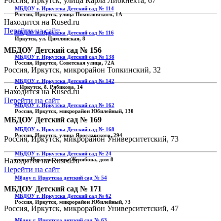
Россия, Иркутск, улица Карла Либкнехта, 67
МБДОУ г. Иркутска Детский сад № 114
Россия, Иркутск, улица Помяловского, 1А
Находится на Rused.ru
Перейти на сайт
МБДОУ г. Иркутска Детский сад № 116
Иркутск, ул. Цимлянская, 8
МБДОУ Детский сад № 156
МБДОУ г. Иркутска Детский сад № 138
Россия, Иркутск, Советская улица, 72А
Россия, Иркутск, микрорайон Топкинский, 32
МБДОУ г. Иркутска Детский сад № 142
г. Иркутск, б. Рябикова, 14
Находится на Rused.ru
Перейти на сайт
МБДОУ г. Иркутска Детский сад № 162
Россия, Иркутск, микрорайон Юбилейный, 130
МБДОУ Детский сад № 169
МБДОУ г. Иркутска Детский сад № 168
Россия, Иркутск, улица Ярославского, 294
Россия, Иркутск, микрорайон Университетский, 73
МБДОУ г. Иркутска Детский сад № 24
город Иркутск, улица Желябова, дом 8
Находится на Rused.ru
Перейти на сайт
Мбдоу г. Иркутска детский сад № 54
МБДОУ Детский сад № 171
МБДОУ г. Иркутска Детский сад № 62
Россия, Иркутск, микрорайон Юбилейный, 73
Россия, Иркутск, микрорайон Университетский, 47
Мбдоу г. Иркутска детский сад № 63