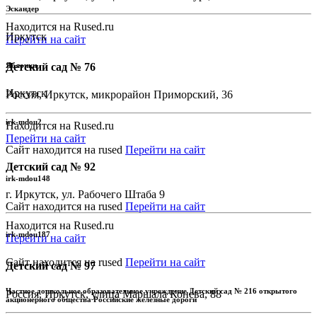
Эскандер
Находится на Rused.ru
Иркутск
Перейти на сайт
Яблочки
Детский сад № 76
Иркутск
Россия, Иркутск, микрорайон Приморский, 36
irk-mdou2
Находится на Rused.ru
Перейти на сайт
Сайт находится на rused
Перейти на сайт
Детский сад № 92
irk-mdou148
г. Иркутск, ул. Рабочего Штаба 9
Сайт находится на rused
Перейти на сайт
Находится на Rused.ru
irk-mdou187
Перейти на сайт
Сайт находится на rused
Перейти на сайт
Детский сад № 97
Частное дошкольное образовательное учреждение Детский сад № 216 открытого
Россия, Иркутск, улица Маршала Конева, 88
акционерного общества Российские железные дороги