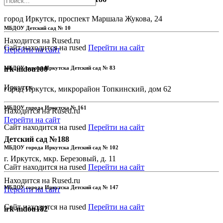
город Иркутск, проспект Маршала Жукова, 24
МБДОУ Детский сад № 10
Находится на Rused.ru
Сайт находится на rused
Перейти на сайт
Перейти на сайт
МБДОУ города Иркутска Детский сад № 83
irk-mdou100
Иркутск
город Иркутск, микрорайон Топкинский, дом 62
МБДОУ города Иркутска № 161
Находится на Rused.ru
Перейти на сайт
Сайт находится на rused
Перейти на сайт
Детский сад №188
МБДОУ города Иркутска Детский сад № 102
г. Иркутск, мкр. Березовый, д. 11
Сайт находится на rused
Перейти на сайт
Находится на Rused.ru
МБДОУ города Иркутска Детский сад № 147
Перейти на сайт
Сайт находится на rused
Перейти на сайт
irk-mdou182