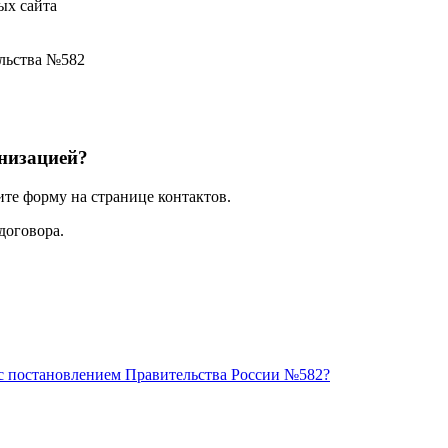
ых сайта
ельства №582
анизацией?
ите форму на странице контактов.
договора.
и с постановлением Правительства России №582?