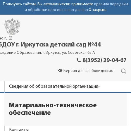
Пользуясь сайтом, Вы автоматически принимаете
правила передачи
и обработки персональных данных
X закрыть
launch
ed.ru
ДОУ г. Иркутска детский сад №44
еждение Образования: г. Иркутск, ул. Советская 63 А
phone
8(3952) 29-04-67
visibility
Версия для слабовидящих
Сведения об образовательной организации
Новости
Матариально-техническое
Родителям
обеспечение
Фотоальбомы
Контакты