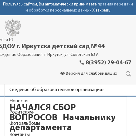
Пользуясь сайтом, Вы автоматически принимаете
правила передачи
и обработки персональных данных
X закрыть
launch
ed.ru
ДОУ г. Иркутска детский сад №44
еждение Образования: г. Иркутск, ул. Советская 63 А
phone
8(3952) 29-04-67
visibility
Версия для слабовидящих
Сведения об образовательной организации
Новости
НАЧАЛСЯ СБОР
Родителям
ВОПРОСОВ Начальнику
Фотоальбомы
департамента
Контакты