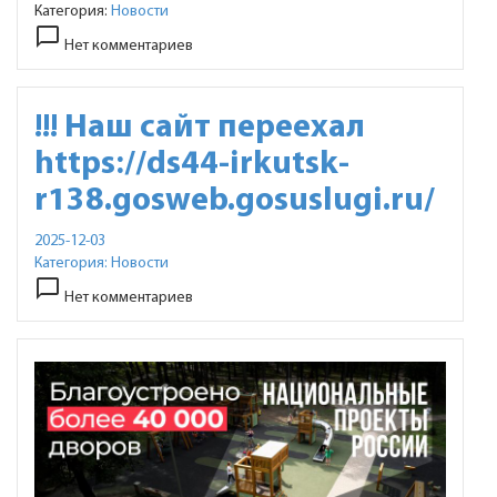
Категория:
Новости
chat_bubble_outline
Нет комментариев
!!! Наш сайт переехал
https://ds44-irkutsk-
r138.gosweb.gosuslugi.ru/
2025-12-03
Категория:
Новости
chat_bubble_outline
Нет комментариев