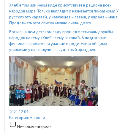
Хлеб в том или ином виде присутствует в рационе всех
народов мира. Только выглядит и называется по-разному. У
русских это каравай, у кавказцев – лаваш, у евреев – маца.
Продолжать этот список можно очень долго.
Вот и в нашем детском саду прошёл фестиваль дружбы
народов на тему «Хлеб всему голова?» В подготовке
фестиваля принимали участие и родители и общими
усилиями у нас получился чудесный праздник.
2024-12-04
Категория:
Новости
chat_bubble_outline
Нет комментариев