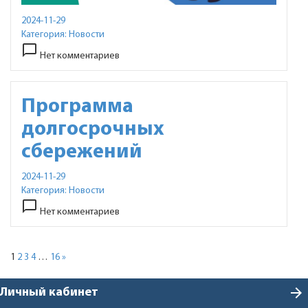
2024-11-29
Категория:
Новости
chat_bubble_outline
Нет комментариев
Программа
долгосрочных
сбережений
2024-11-29
Категория:
Новости
chat_bubble_outline
Нет комментариев
1
2
3
4
…
16
»
arrow_forward
Личный кабинет