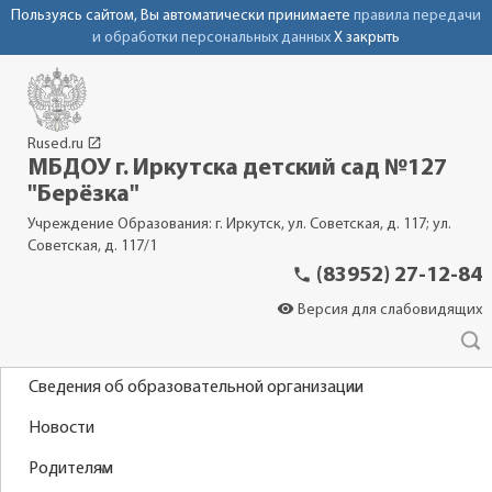
Пользуясь сайтом, Вы автоматически принимаете
правила передачи
и обработки персональных данных
X закрыть
launch
Rused.ru
МБДОУ г. Иркутска детский сад №127
"Берёзка"
Учреждение Образования: г. Иркутск, ул. Советская, д. 117; ул.
Советская, д. 117/1
phone
(83952) 27-12-84
visibility
Версия для слабовидящих
Сведения об образовательной организации
Новости
Родителям