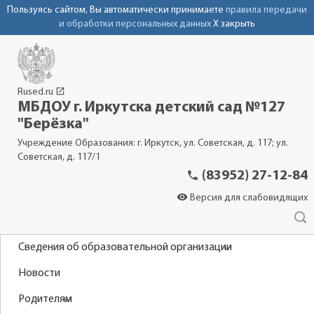
Пользуясь сайтом, Вы автоматически принимаете
правила передачи
и обработки персональных данных
X закрыть
launch
Rused.ru
МБДОУ г. Иркутска детский сад №127
"Берёзка"
Учреждение Образования: г. Иркутск, ул. Советская, д. 117; ул.
Советская, д. 117/1
phone
(83952) 27-12-84
visibility
Версия для слабовидящих
Сведения об образовательной организации
Новости
Родителям