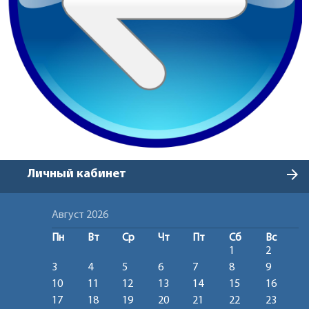
arrow_forward
Личный кабинет
Август 2026
Пн
Вт
Ср
Чт
Пт
Сб
Вс
1
2
3
4
5
6
7
8
9
10
11
12
13
14
15
16
17
18
19
20
21
22
23