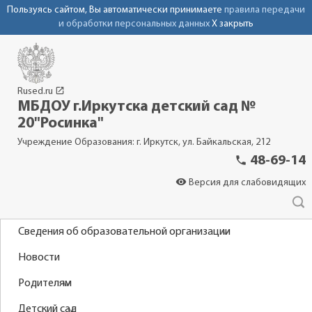
Пользуясь сайтом, Вы автоматически принимаете
правила передачи
и обработки персональных данных
X закрыть
launch
Rused.ru
МБДОУ г.Иркутска детский сад №
20"Росинка"
Учреждение Образования: г. Иркутск, ул. Байкальская, 212
phone
48-69-14
visibility
Версия для слабовидящих
Сведения об образовательной организации
Новости
Родителям
Детский сад