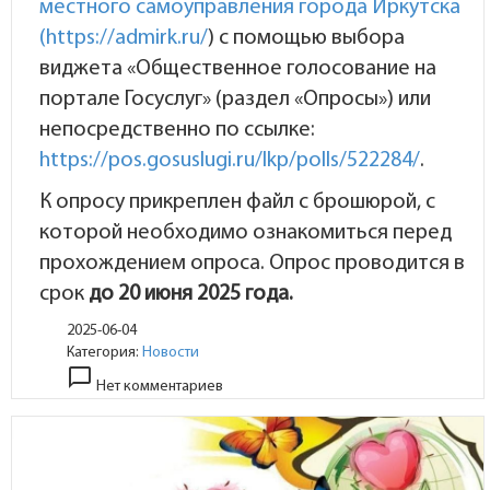
местного самоуправления города Иркутска
(
https://admirk.ru/
) с помощью выбора
виджета «Общественное голосование на
портале Госуслуг» (раздел «Опросы») или
непосредственно по ссылке:
https://pos.gosuslugi.ru/lkp/polls/522284/
.
К опросу прикреплен файл с брошюрой, с
которой необходимо ознакомиться перед
прохождением опроса. Опрос проводится в
срок
до 20 июня 2025 года.
2025-06-04
Категория:
Новости
chat_bubble_outline
Нет комментариев