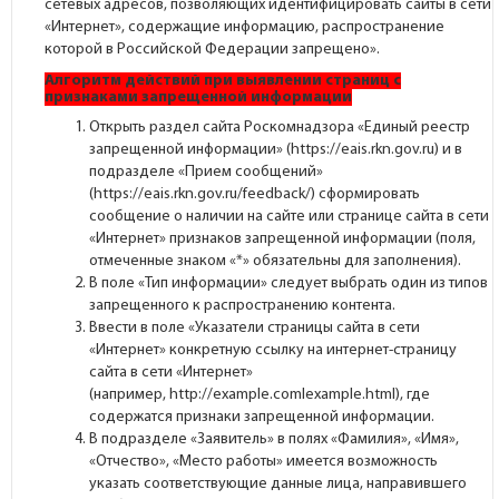
сетевых адресов, позволяющих идентифицировать сайты в сети
«Интернет», содержащие информацию, распространение
которой в Российской Федерации запрещено».
Алгоритм действий при выявлении страниц
с
признаками запрещенной информации
Открыть раздел сайта Роскомнадзора «Единый реестр
запрещенной информации» (
https://eais.rkn.gov.ru
) и в
подразделе «Прием сообщений»
(
https://eais.rkn.gov.ru/feedback/
) сформировать
cообщение о наличии на сайте или странице сайта в сети
«Интернет» признаков запрещенной информации (поля,
отмеченные знаком «*» обязательны для заполнения).
В поле «Тип информации» следует выбрать один из типов
запрещенного к распространению контента.
Ввести в поле «Указатели страницы сайта в сети
«Интернет» конкретную ссылку на интернет-страницу
сайта в сети «Интернет»
(например,
http://example.comlexample.html
), где
содержатся признаки запрещенной информации.
В подразделе «Заявитель» в полях «Фамилия», «Имя»,
«Отчество», «Место работы» имеется возможность
указать соответствующие данные лица, направившего