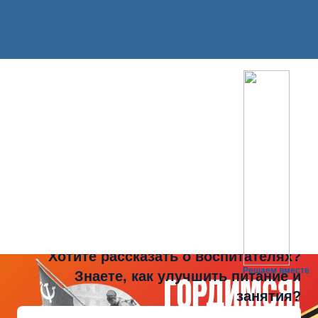
Не можете записать ребёнка в сад?
Хотите рассказать о воспитателях?
Решаем вместе
Знаете, как улучшить питание и
занятия?