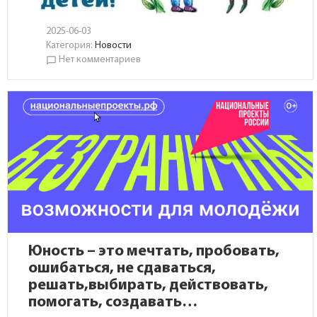
2025-06-03
Категория:
Новости
Нет комментариев
chat_bubble_outline
Юность – это мечтать, пробовать,
ошибаться, не сдаваться,
решать,выбирать, действовать,
помогать, создавать…