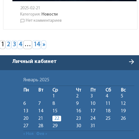
2025-02-21
Категория:
Новости
Нет комментариев
chat_bubble_outline
1
2
3
4
…
14
»
arrow_forward
Личный кабинет
Январь 2025
Пн
Вт
Ср
Чт
Пт
Сб
Вс
1
2
3
4
5
6
7
8
9
10
11
12
13
14
15
16
17
18
19
20
21
22
23
24
25
26
27
28
29
30
31
« Ноя
Фев »