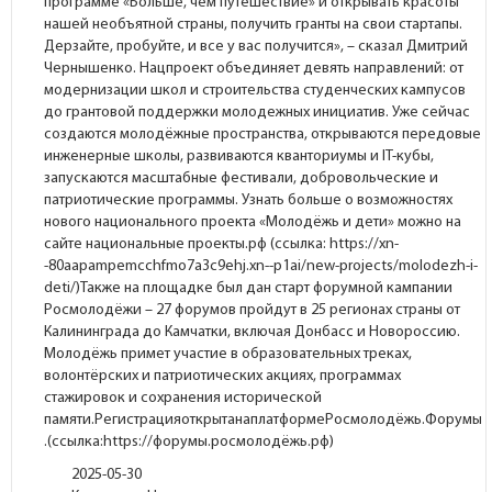
программе «Больше, чем путешествие» и открывать красоты
нашей необъятной страны, получить гранты на свои стартапы.
Дерзайте, пробуйте, и все у вас получится», – сказал Дмитрий
Чернышенко. Нацпроект объединяет девять направлений: от
модернизации школ и строительства студенческих кампусов
до грантовой поддержки молодежных инициатив. Уже сейчас
создаются молодёжные пространства, открываются передовые
инженерные школы, развиваются кванториумы и IT-кубы,
запускаются масштабные фестивали, добровольческие и
патриотические программы. Узнать больше о возможностях
нового национального проекта «Молодёжь и дети» можно на
сайте национальные проекты.рф (ссылка: https://xn-
-80aapampemcchfmo7a3c9ehj.xn--p1ai/new-projects/molodezh-i-
deti/)Также на площадке был дан старт форумной кампании
Росмолодёжи – 27 форумов пройдут в 25 регионах страны от
Калининграда до Камчатки, включая Донбасс и Новороссию.
Молодёжь примет участие в образовательных треках,
волонтёрских и патриотических акциях, программах
стажировок и сохранения исторической
памяти.РегистрацияоткрытанаплатформеРосмолодёжь.Форумы
.(ссылка:https://форумы.росмолодёжь.рф)
2025-05-30