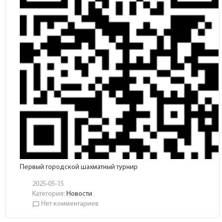
Первый городской шахматный турнир
2025-05-15
Категория:
Новости
Нет комментариев
chat_bubble_outline