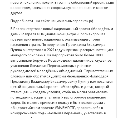
нового поколения, получить грант на собственный проект, стать
волонтером, заниматься спортом, путешествовать и многое
другое.
Подробности – на сайте национальныепроекты.рф.
В России стартовал новый национальный проект «Молодёжь и
дети»12 апреля в Национальном центре «Россия» прошла
презентация нового нацпроекта, охватывающего треть
населения страны. По поручению Президента Владимира
Путина он стартовал в 2025 году и призван раскрыть потенциал
молодого поколения. На мероприятии было более 1000
выпускников форумов Росмолодёжи, школьников, студентов,
участников Движения Первых, молодых учёных и
руководителей молодёжных объединений. С приветственным
словом к ним обратился Дмитрий Чернышенко: «Благодаря
Президенту Владимиру Владимировичу Путину вам посвящен
целый национальный проект – «Молодёжь и дети», который
ставит цель – создать условия, чтобы вы могли реализовать
потенциал и раскрыть таланты. У вас огромное количество
дорог. Вы можете приносить пользу и быть волонтерами в
общероссийском проекте #МЫВМЕСТЕ, проявить себя в
конкурсах «Твой ход», «Большая перемена», участвовать в