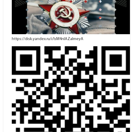
https://disk.yandex.ru/i/lsM4nlAZaImeyA