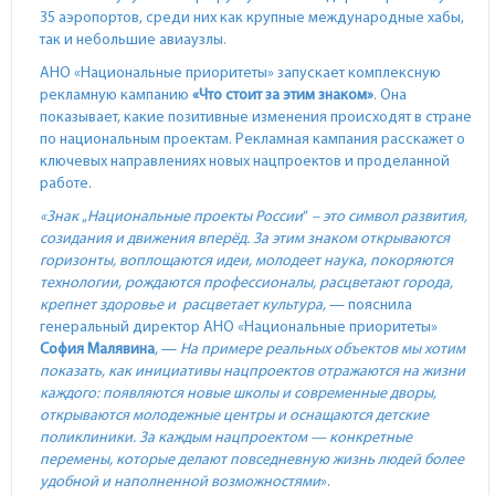
35 аэропортов, среди них как крупные международные хабы,
так и небольшие авиаузлы.
АНО «Национальные приоритеты» запускает комплексную
рекламную кампанию
«Что стоит за этим знаком»
. Она
показывает, какие позитивные изменения происходят в стране
по национальным проектам. Рекламная кампания расскажет о
ключевых направлениях новых нацпроектов и проделанной
работе.
«Знак
„
Национальные проекты России
“
– это символ развития,
созидания и движения вперёд. За этим знаком открываются
горизонты, воплощаются идеи, молодеет наука
,
покоряются
технологии, рождаются профессионалы, расцветают города,
крепнет здоровье и расцветает культура,
— пояснила
генеральный директор АНО «Национальные приоритеты»
София Малявина
, —
На примере реальных объектов
мы хотим
показать, как инициативы нацпроектов отражаются на жизни
каждого: появляются новые школы и современные дворы,
открываются молодежные центры и оснащаются детские
поликлиники. За каждым нацпроектом — конкретные
перемены, которые делают повседневную жизнь людей более
удобной и наполненной возможностями
».