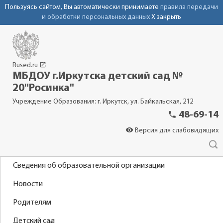
Пользуясь сайтом, Вы автоматически принимаете
правила передачи
и обработки персональных данных
X закрыть
launch
Rused.ru
МБДОУ г.Иркутска детский сад №
20"Росинка"
Учреждение Образования: г. Иркутск, ул. Байкальская, 212
phone
48-69-14
visibility
Версия для слабовидящих
Сведения об образовательной организации
Новости
Родителям
Детский сад