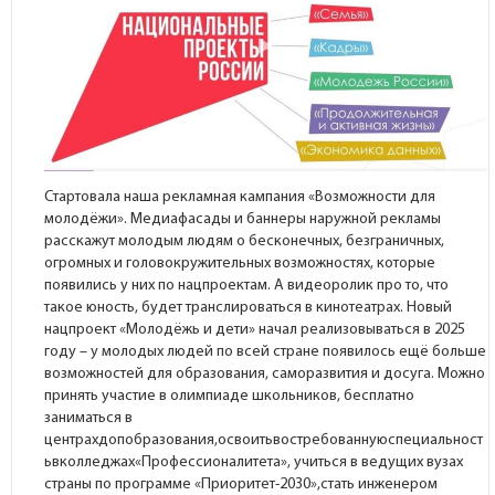
Стартовала наша рекламная кампания «Возможности для
молодёжи». Медиафасады и баннеры наружной рекламы
расскажут молодым людям о бесконечных, безграничных,
огромных и головокружительных возможностях, которые
появились у них по нацпроектам. А видеоролик про то, что
такое юность, будет транслироваться в кинотеатрах. Новый
нацпроект «Молодёжь и дети» начал реализовываться в 2025
году – у молодых людей по всей стране появилось ещё больше
возможностей для образования, саморазвития и досуга. Можно
принять участие в олимпиаде школьников, бесплатно
заниматься в
центрахдопобразования,освоитьвостребованнуюспециальност
ьвколледжах«Профессионалитета», учиться в ведущих вузах
страны по программе «Приоритет-2030»,стать инженером