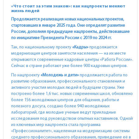
«Что стоит за этим знаком»: как нацпроекты меняют
жизнь людей
Продолжается реализация новых национальных проектов,
стартовавших в январе 2025 года. Они определят развитие
России, дополняя предыдущие нацпроекты, действовавшие
по инициативе Президента России с 2019 по 2024 гг.
Так, по национальному проекту
«Кадры»
продолжается
модернизация центров занятости населения — на их месте
открываются современные кадровые центры «Работа России».
Сейчас в стране работают уже более 900 кадровых центров.
По нацпроекту
«Молодежь и дети»
продолжается работа по
развитию образования, профессионального становления и
активного участия молодых людей в будущем страны. Уже
построено более 1,6 тыс. новых современных школ, обновлено
более 156 молодёжных центров для общения, работы и
полезного досуга, создано более 940 молодёжных
лабораторий, где молодые ученые ведут прикладные
исследования под руководством опытных наставников. Одной
из ключевых мер нацпроекта стала программа
«Профессионалитет», нацеленная на модернизацию системы
среднего профессионального образования, приведение её в