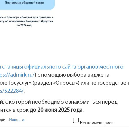
й станицы официального сайта органов местного
ps://admirk.ru/
) с помощью выбора виджета
е Госуслуг» (раздел «Опросы») или непосредстве
ls/522284/
.
й, с которой необходимо ознакомиться перед
ится в срок
до 20 июня 2025 года.
chat_bubble_outline
ория:
Новости
Нет комментариев