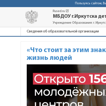
Пользуясь сайтом, 
launch
Rused.ru
МБДОУ г.Иркутска дет
Учреждение Образования: г. Иркутск
Сведения об образовательной организации
«Что стоит за этим зн
жизнь людей