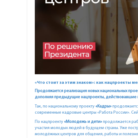
«Что стоит за этим знаком»: как нацпроекты м
Продолжается реализация новых национальных проект
дополняя предыдущие нацпроекты, действовавшие по
Так, по национальному проекту
«Кадры»
продолжается
современные кадровые центры «Работа России». Сейч
По нацпроекту
«Молодежь и дети»
продолжается раб
участия молодых людей в будущем страны. Уже постр
молодёжных центров для общения, работы и полезно