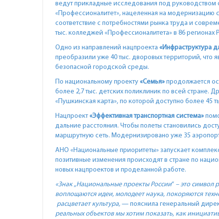
ведут прикладные исследования под руководством о
«Профессионалитет», нацеленная на модернизацию 
соответствие с потребностями рынка труда и совре
тыс. колледжей «Профессионалитета» в 86 регионах 
Одно из направлений нацпроекта
«Инфраструктура д
преобразили уже 40 тыс. дворовых территорий, что 
безопасной городской среды.
По национальному проекту
«Семья»
продолжается ос
более 2,7 тыс. детских поликлиник по всей стране. 
«Пушкинская карта», по которой доступно более 45 
Нацпроект
«Эффективная транспортная система»
помо
дальние расстояния. Чтобы полеты становились дост
маршрутную сеть. Модернизировано уже 35 аэропорт
АНО «Национальные приоритеты» запускает компле
позитивные изменения происходят в стране по наци
новых нацпроектов и проделанной работе.
«Знак
„
Национальные проекты России
“
– это символ 
воплощаются идеи, молодеет наука
,
покоряются техн
расцветает культура,
— пояснила генеральный дире
реальных объектов
мы хотим показать, как инициати