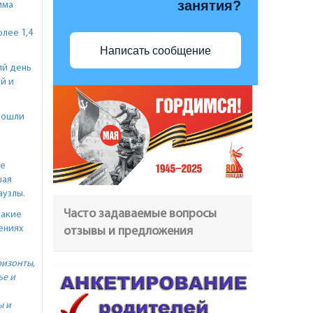
занятия?
мма
лее 1,4
Написать сообщение
ий день
й и
рошли
ее
шая
аузлы.
Часто задаваемые вопросы
какие
ениях
отзывы и предложения
ризонты,
ье и
ы и