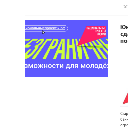
20
Юн
сд
по
Ста
бан
огр