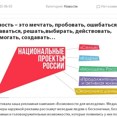
25-06-03
Категория:
Новости
Нет комм
chat_bubble_outline
ость – это мечтать, пробовать, ошибаться
аваться, решать,выбирать, действовать,
могать, создавать…
ртовала наша рекламная кампания «Возможности для молодёжи». Меди
неры наружной рекламы расскажут молодым людям о бесконечных, без
омных и головокружительных возможностях, которые появились у них п