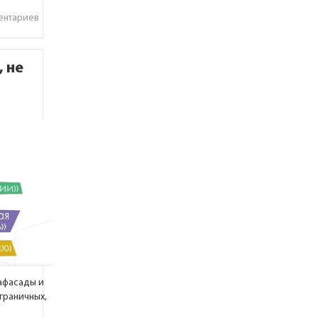
ентариев
, не
афасады и
граничных,
о