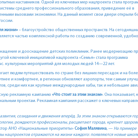
пытных наставников. Одной из ключевых мер нацпроекта стала програ
системы среднего профессионального образования, приведение её в
менными вызовами экономики. На данный момент свои двери открыли бо
России.
ля жизни»
– благоустройство общественных пространств. На сегодняшн
является частью комплексной работы по созданию современной, удобно
нащение и дооснащение детских поликлиник. Ранее модернизацию п
Другой ключевой инициативой нацпроекта «Семья» стала программа
тыс. культурных мероприятий для молодых людей 14—22 лет.
гает людям путешествовать по стране без лишних пересадок и на бол
упнее и комфортнее, в регионах обновляют аэропорты, тем самым улуч
ов, среди них как крупные международные хабы, так и небольшие ави
ксную рекламную кампанию
«Что стоит за этим знаком»
. Она показывает, 
ональным проектам. Рекламная кампания расскажет о ключевых направл
развития, созидания и движения вперёд. За этим знаком открываются го
ологии, рождаются профессионалы, расцветают города, крепнет здоров
ктор АНО «Национальные приоритеты»
София Малявина
, —
На примере
вы нацпроектов отражаются на жизни каждого: появляются новые школ