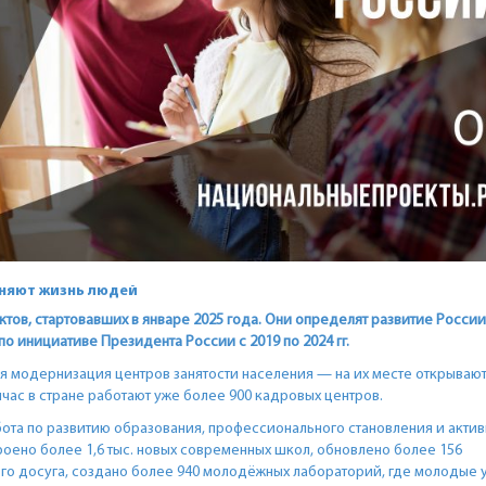
еняют жизнь людей
ов, стартовавших в январе 2025 года. Они определят развитие России
 инициативе Президента России с 2019 по 2024 гг.
 модернизация центров занятости населения — на их месте открываю
ас в стране работают уже более 900 кадровых центров.
ота по развитию образования, профессионального становления и актив
оено более 1,6 тыс. новых современных школ, обновлено более 156
го досуга, создано более 940 молодёжных лабораторий, где молодые 