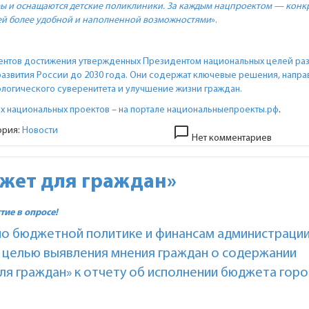
ы и оснащаются детские поликлиники. За каждым нацпроектом — конк
ей более удобной и наполненной возможностями
».
ентов достижения утвержденных Президентом национальных целей раз
азвития России до 2030 года. Они содержат ключевые решения, напр
ологического суверенитета и улучшение жизни граждан.
х национальных проектов – на портале
национальныепроекты.рф
.
chat_bubble_outline
ория:
Новости
Нет комментариев
жет для граждан»
тие в опросе!
о бюджетной политике и финансам администраци
с целью выявления мнения граждан о содержании
я граждан» к отчету об исполнении бюджета гор