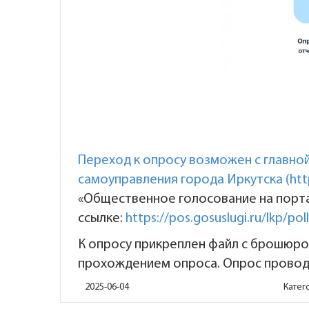
Переход к опросу возможен с главно
самоуправления города Иркутска (
htt
«Общественное голосование на портал
ссылке:
https://pos.gosuslugi.ru/lkp/pol
К опросу прикреплен файл с брошюро
прохождением опроса. Опрос провод
2025-06-04
Катег