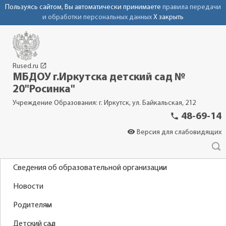
Пользуясь сайтом, Вы автоматически принимаете
правила передачи
и обработки персональных данных
X закрыть
launch
Rused.ru
МБДОУ г.Иркутска детский сад №
20"Росинка"
Учреждение Образования: г. Иркутск, ул. Байкальская, 212
phone
48-69-14
visibility
Версия для слабовидящих
Сведения об образовательной организации
Новости
Родителям
Детский сад