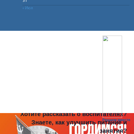
31
« Июл
Не можете записать ребёнка в сад?
Хотите рассказать о воспитателях?
Решаем вместе
Знаете, как улучшить питание и
занятия?