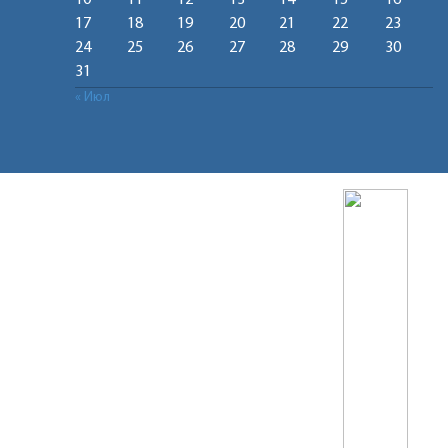
10
11
12
13
14
15
16
17
18
19
20
21
22
23
24
25
26
27
28
29
30
31
« Июл
Не можете записать ребёнка в сад?