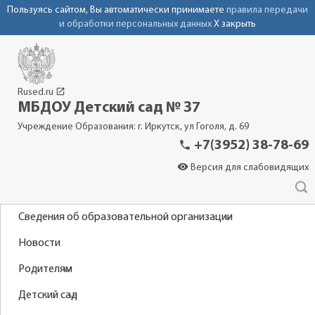
Пользуясь сайтом, Вы автоматически принимаете
правила передачи
и обработки персональных данных
X закрыть
launch
Rused.ru
МБДОУ Детский сад № 37
Учреждение Образования: г. Иркутск, ул Гоголя, д. 69
phone
+7(3952) 38-78-69
visibility
Версия для слабовидящих
Сведения об образовательной организации
Новости
Родителям
Детский сад