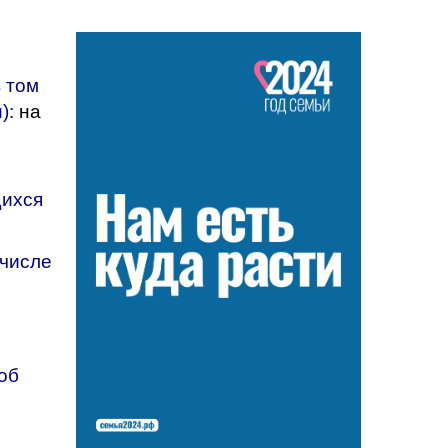
в том
):
на
щихся
 числе
об