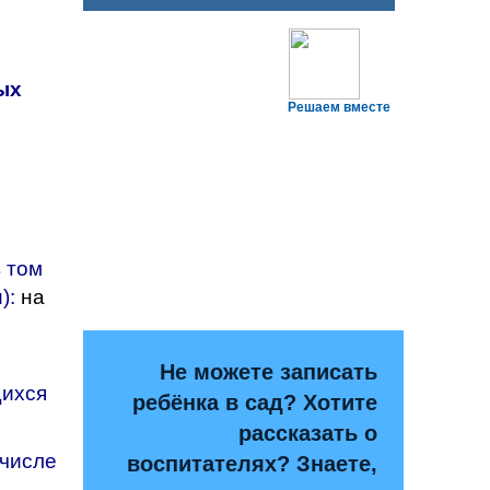
ых
Решаем вместе
в том
):
на
Не можете записать
щихся
ребёнка в сад? Хотите
рассказать о
 числе
воспитателях? Знаете,