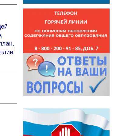
щей
,
план,
иплин