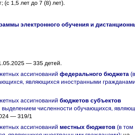
; (с 1,5 лет до 7 (8) лет).
раммы электронного обучения и дистанционн
.05.2025 — 335 детей.
джетных ассигнований
федерального бюджета
(
ающихся, являющихся иностранными гражданами
джетных ассигнований
бюджетов субъектов
 с выделением численности обучающихся, являю
024 — 319/1
джетных ассигнований
местных
бюджетов
(в том
ся, являющихся иностранными гражданами):
на