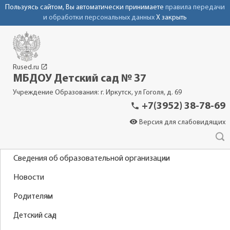
Пользуясь сайтом, Вы автоматически принимаете
правила передачи
и обработки персональных данных
X закрыть
launch
Rused.ru
МБДОУ Детский сад № 37
Учреждение Образования: г. Иркутск, ул Гоголя, д. 69
phone
+7(3952) 38-78-69
visibility
Версия для слабовидящих
Сведения об образовательной организации
Новости
Родителям
Детский сад