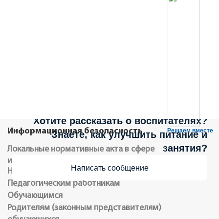
Не можете записать ребёнка в сад?
Хотите рассказать о воспитателях?
Информационная безопасность
Решаем вместе
Знаете, как улучшить питание и
занятия?
Локальные нормативные акта в сфере
информационной безопасности обучающихся
Написать сообщение
Нормативное регулирование
Педагогическим работникам
Обучающимся
Родителям (законным представителям)
обучающихся