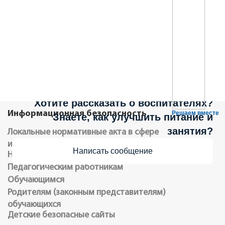
Не можете записать ребёнка в сад?
Хотите рассказать о воспитателях?
Информационная безопасность
Решаем вместе
Знаете, как улучшить питание и
занятия?
Локальные нормативные акта в сфере
информационной безопасности обучающихся
Написать сообщение
Нормативное регулирование
Педагогическим работникам
Обучающимся
Родителям (законным представителям)
обучающихся
Детские безопасные сайты