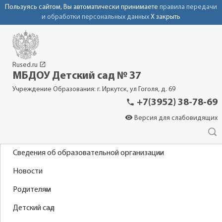
Пользуясь сайтом, Вы автоматически принимаете
правила передачи
и обработки персональных данных
X закрыть
launch
Rused.ru
МБДОУ Детский сад № 37
Учреждение Образования: г. Иркутск, ул Гоголя, д. 69
phone
+7(3952) 38-78-69
visibility
Версия для слабовидящих
Сведения об образовательной организации
Новости
Родителям
Детский сад