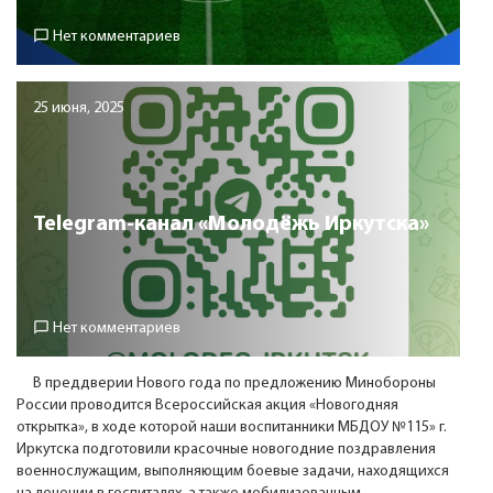
chat_bubble_outline
Нет комментариев
25 июня, 2025
Telegram-канал «Молодёжь Иркутска»
chat_bubble_outline
Нет комментариев
В преддверии Нового года по предложению Минобороны
России проводится Всероссийская акция «Новогодняя
открытка», в ходе которой наши воспитанники МБДОУ №115» г.
Иркутска подготовили красочные новогодние поздравления
военнослужащим, выполняющим боевые задачи, находящихся