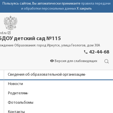
Пользуясь сайтом, Вы автоматически принимаете
правила передачи
и обработки персональных данных
X закрыть
launch
ed.ru
ДОУ детский сад №115
еждение Образования: город Иркутск, улица Геологов, дом 30А
phone
42-44-68
visibility
Версия для слабовидящих
Сведения об образовательной организации
Новости
Родителям
Фотоальбомы
Контакты