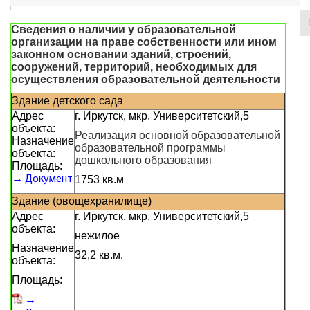
Сведения о наличии у образовательной
организации на праве собственности или ином
законном основании зданий, строений,
сооружений, территорий, необходимых для
осуществления образовательной деятельности
Здание детского сада
Адрес
г. Иркутск, мкр. Университетский,5
объекта:
Реализация основной образовательной
Назначение
образовательной программы
объекта:
дошкольного образования
Площадь:
→ Документ
1753 кв.м
Здание (овощехранилище)
Адрес
г. Иркутск, мкр. Университетский,5
объекта:
нежилое
Назначение
32,2 кв.м.
объекта:
Площадь:
→