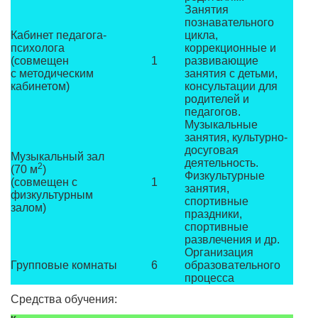
Занятия
познавательного
Кабинет педагога-
цикла,
психолога
коррекционные и
(совмещен
1
развивающие
с методическим
занятия с детьми,
кабинетом)
консультации для
родителей и
педагогов.
Музыкальные
занятия, культурно-
досуговая
Музыкальный зал
деятельность.
2
(70 м
)
Физкультурные
(совмещен с
1
занятия,
физкультурным
спортивные
залом)
праздники,
спортивные
развлечения и др.
Организация
Групповые комнаты
6
образовательного
процесса
Средства обучения: