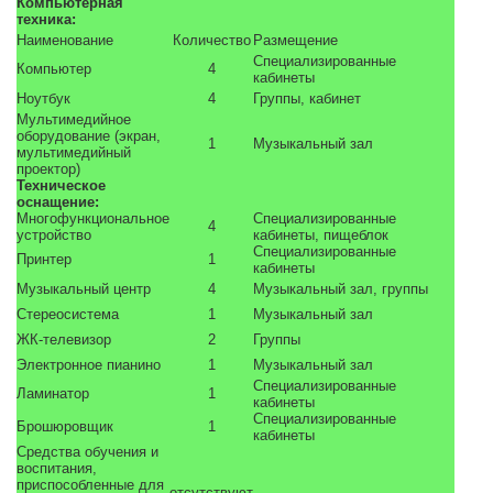
Компьютерная
техника:
Наименование
Количество
Размещение
Специализированные
Компьютер
4
кабинеты
Ноутбук
4
Группы, кабинет
Мультимедийное
оборудование (экран,
1
Музыкальный зал
мультимедийный
проектор)
Техническое
оснащение:
Многофункциональное
Специализированные
4
устройство
кабинеты, пищеблок
Специализированные
Принтер
1
кабинеты
Музыкальный центр
4
Музыкальный зал, группы
Стереосистема
1
Музыкальный зал
ЖК-телевизор
2
Группы
Электронное пианино
1
Музыкальный зал
Специализированные
Ламинатор
1
кабинеты
Специализированные
Брошюровщик
1
кабинеты
Средства обучения и
воспитания,
приспособленные для
отсутствуют