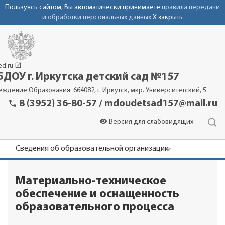
Пользуясь сайтом, Вы автоматически принимаете
правила передачи
и обработки персональных данных
X закрыть
launch
ed.ru
ДОУ г. Иркутска детский сад №157
еждение Образования: 664082, г. Иркутск, мкр. Университетский, 5
phone
8 (3952) 36-80-57 / mdoudetsad157@mail.ru
visibility
Версия для слабовидящих
Сведения об образовательной организации
Новости
Материально-техническое
Родителям
обеспечение и оснащенность
Детский сад
образовательного процесса
Контакты