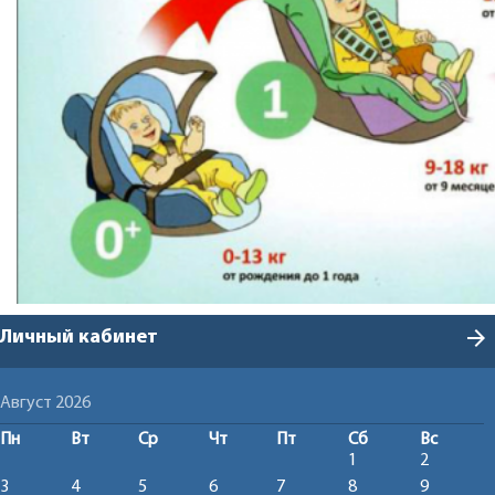
arrow_forward
Личный кабинет
Август 2026
Пн
Вт
Ср
Чт
Пт
Сб
Вс
1
2
3
4
5
6
7
8
9