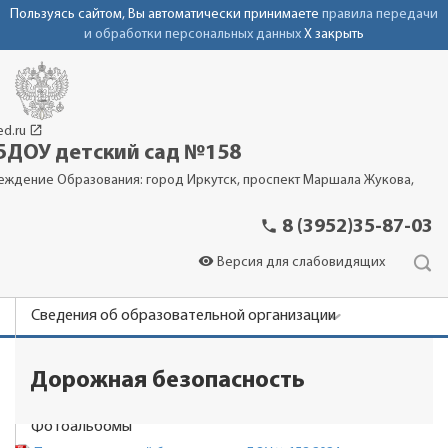
Пользуясь сайтом, Вы автоматически принимаете
правила передачи
и обработки персональных данных
X закрыть
launch
ed.ru
ДОУ детский сад №158
еждение Образования: город Иркутск, проспект Маршала Жукова,
phone
8 (3952)35-87-03
visibility
Версия для слабовидящих
Сведения об образовательной организации
Новости
Дорожная безопасность
Родителям
Фотоальбомы