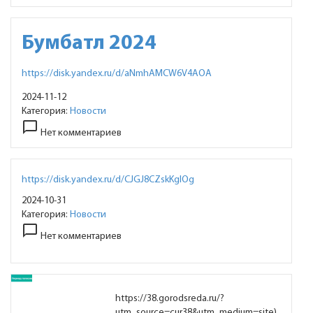
Бумбатл 2024
https://disk.yandex.ru/d/aNmhAMCW6V4AOA
2024-11-12
Категория:
Новости
chat_bubble_outline
Нет комментариев
https://disk.yandex.ru/d/CJGJ8CZskKglOg
2024-10-31
Категория:
Новости
chat_bubble_outline
Нет комментариев
https://38.gorodsreda.ru/?
utm_source=cur38&utm_medium=site)