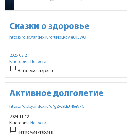
Сказки о здоровье
https://disk.yandex.ru/d/uNbLKqvIe8uSWQ
2025-02-21
Категория:
Новости
chat_bubble_outline
Нет комментариев
Активное долголетие
https://disk.yandex.ru/d/gZwSLEJI46uVFQ
2024-11-12
Категория:
Новости
chat_bubble_outline
Нет комментариев