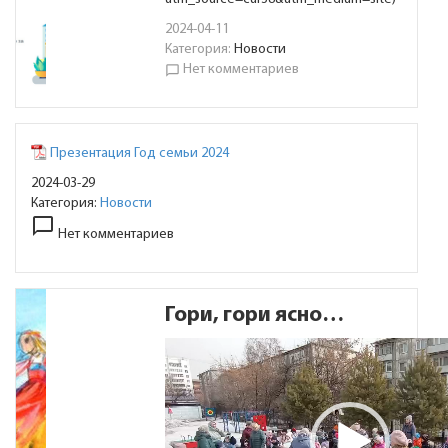
2024-04-11
Категория:
Новости
Нет комментариев
chat_bubble_outline
Презентация Год семьи 2024
2024-03-29
Категория:
Новости
chat_bubble_outline
Нет комментариев
Гори, гори ясно…
Видеоплеер