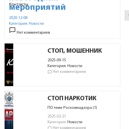
Контакты
мероприятий
2020-12-08
Категория:
Новости
chat_bubble_outline
Нет комментариев
СТОП, МОШЕННИК
2025-09-15
Категория:
Новости
Нет комментариев
chat_bubble_outline
СТОП НАРКОТИК
ПО теме Роскомнадзора (1)
2025-02-21
Категория:
Новости
Нет комментариев
chat_bubble_outline