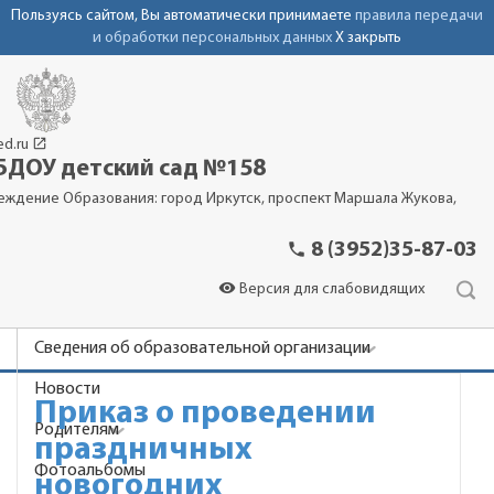
Пользуясь сайтом, Вы автоматически принимаете
правила передачи
и обработки персональных данных
X закрыть
launch
ed.ru
ДОУ детский сад №158
еждение Образования: город Иркутск, проспект Маршала Жукова,
phone
8 (3952)35-87-03
visibility
Версия для слабовидящих
Сведения об образовательной организации
Новости
Приказ о проведении
Родителям
праздничных
Фотоальбомы
новогодних