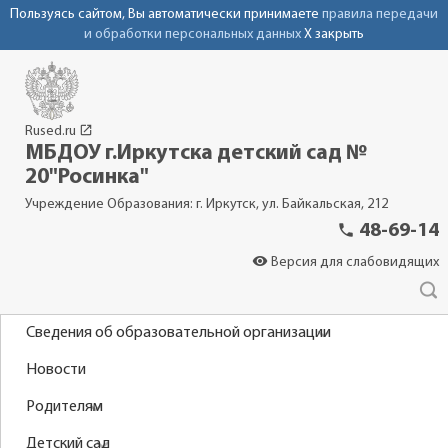
Пользуясь сайтом, Вы автоматически принимаете
правила передачи
и обработки персональных данных
X закрыть
launch
Rused.ru
МБДОУ г.Иркутска детский сад №
20"Росинка"
Учреждение Образования: г. Иркутск, ул. Байкальская, 212
phone
48-69-14
visibility
Версия для слабовидящих
Сведения об образовательной организации
Новости
Родителям
Детский сад