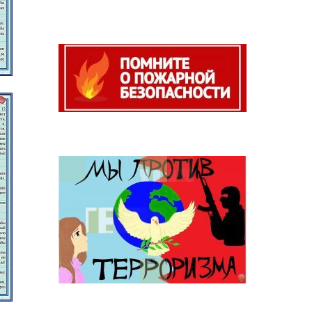
Противопожарная
безопасность
Антитеррор
От юбилея Победы