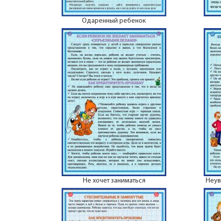
Одаренный ребенок
Не хочет заниматься
Неув