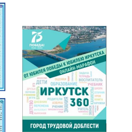
до юбилея
Иркутска
я