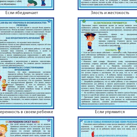
Если ябедничает
Злость и жестокость
еренность в своем ребенке
Если упрямится