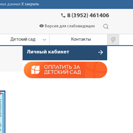
ных данных
X закрыть
phone
8 (3952) 461406
visibility
Версия для слабовидящих
Детский сад
Контакты
arrow_forward
Личный кабинет