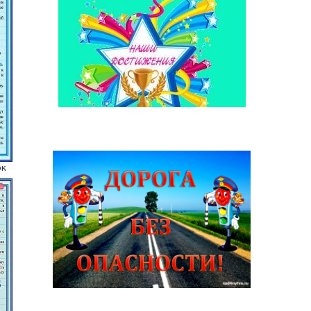
пдд
ок