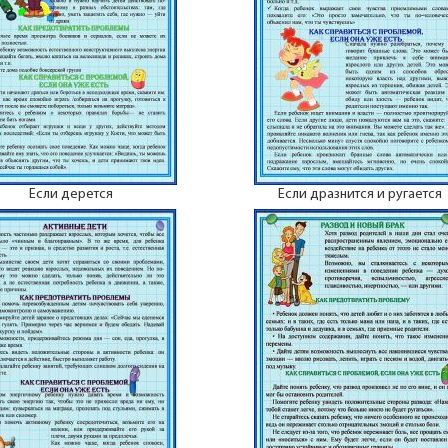
Если дерется
Если дразнится и ругается