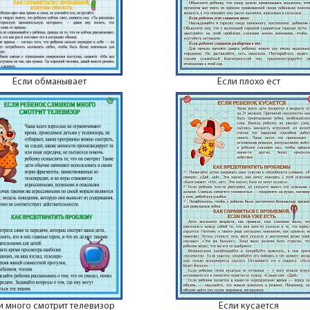
Если обманывает
Если плохо ест
и много смотрит телевизор
Если кусается