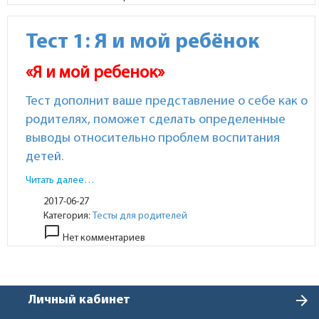
Тест 1: Я и мой ребёнок
«Я и мой ребенок»
Тест дополнит ваше представление о себе как о
родителях, поможет сделать определенные
выводы относительно проблем вос­питания
детей.
Читать далее…
2017-06-27
Категория:
Тесты для родителей
chat_bubble_outline
Нет комментариев
arrow_forward
Личный кабинет