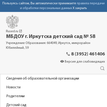
Пользуясь сайтом, Вы автоматически принимаете
правила передачи
и обработки персональных данных
X закрыть
launch
Rused.ru
МБДОУ г. Иркутска детский сад № 58
Учреждение Образования: 664049, Иркутск, микрорайон
Юбилейный, 59
phone
8 (3952) 461406
visibility
Версия для слабовидящих
Сведения об образовательной организации
Новости
Родителям
Детский сад