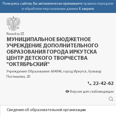
Пользуясь сайтом, Вы автоматически принимаете
правила передачи
и обработки персональных данных
X закрыть
launch
Rused.ru
МУНИЦИПАЛЬНОЕ БЮДЖЕТНОЕ
УЧРЕЖДЕНИЕ ДОПОЛНИТЕЛЬНОГО
ОБРАЗОВАНИЯ ГОРОДА ИРКУТСКА
ЦЕНТР ДЕТСКОГО ТВОРЧЕСТВА
"ОКТЯБРЬСКИЙ"
Учреждение Образования: 664046, город Иркутск, бульвар
Постышева, 20
phone
22-42-62
visibility
Версия для слабовидящих
Сведения об образовательной организации