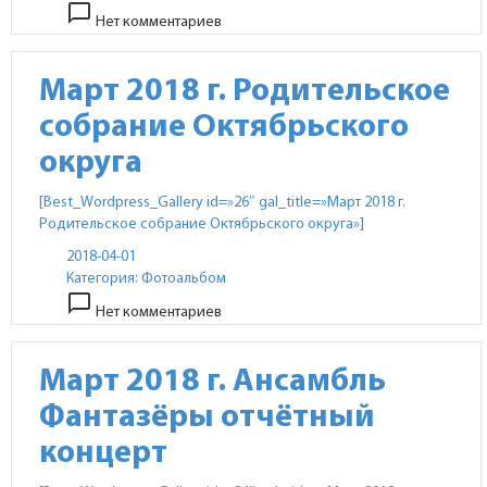
chat_bubble_outline
Нет комментариев
Март 2018 г. Родительское
собрание Октябрьского
округа
[Best_Wordpress_Gallery id=»26″ gal_title=»Март 2018 г.
Родительское собрание Октябрьского округа»]
2018-04-01
Категория:
Фотоальбом
chat_bubble_outline
Нет комментариев
Март 2018 г. Ансамбль
Фантазёры отчётный
концерт