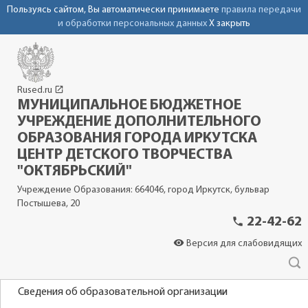
Пользуясь сайтом, Вы автоматически принимаете
правила передачи
и обработки персональных данных
X закрыть
launch
Rused.ru
МУНИЦИПАЛЬНОЕ БЮДЖЕТНОЕ
УЧРЕЖДЕНИЕ ДОПОЛНИТЕЛЬНОГО
ОБРАЗОВАНИЯ ГОРОДА ИРКУТСКА
ЦЕНТР ДЕТСКОГО ТВОРЧЕСТВА
"ОКТЯБРЬСКИЙ"
Учреждение Образования: 664046, город Иркутск, бульвар
Постышева, 20
phone
22-42-62
visibility
Версия для слабовидящих
Сведения об образовательной организации