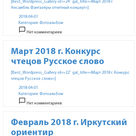
[Best_Wordpress_Gallery id=»24″ gal_title=»Март 2018 г.
Ансамбль Фантазёры отчётный концерт»]
2018-04-01
Категория:
Фотоальбом
chat_bubble_outline
Нет комментариев
Март 2018 г. Конкурс
чтецов Русское слово
[Best_Wordpress_Gallery id=»22″ gal_title=»Март 2018 г. Конкурс
чтецов Русское слово»]
2018-04-01
Категория:
Фотоальбом
chat_bubble_outline
Нет комментариев
Февраль 2018 г. Иркутский
ориентир