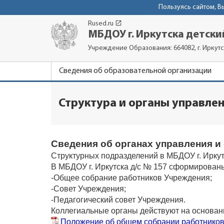
Пользуясь сайтом, 
launch
Rused.ru
МБДОУ г. Иркутска детски
Учреждение Образования: 664082, г. Иркутс
Сведения об образовательной организации
Структура и органы управле
Сведения об органах управления и
Структурных подразделений в МБДОУ г. Иркутс
В МБДОУ г. Иркутска д/с № 157 сформированы
-Общее собрание работников Учреждения;
-Совет Учреждения;
-Педагогический совет Учреждения.
Коллегиальные органы действуют на основа
Положение об общем собрании работнико