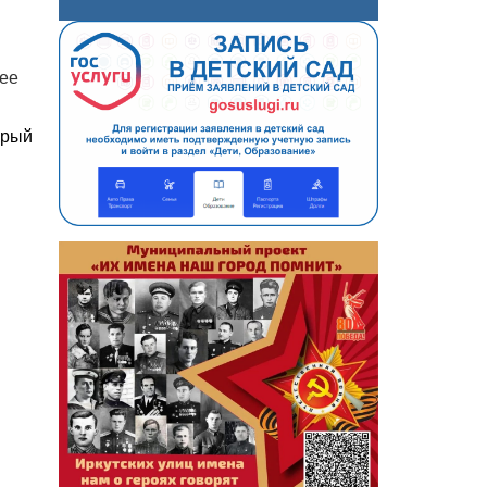
ее
орый