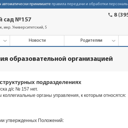
Вы автоматически принимаете
правила передачи и обработки персональ
phone
8 (39
й сад №157
к, мкр. Университетский, 5
Новости
Родителям
ния образовательной организацией
 структурных подразделениях
ка д/с № 157 нет.
 коллегиальные органы управления, к которым относятся:
нии утвержденных Положений:
в