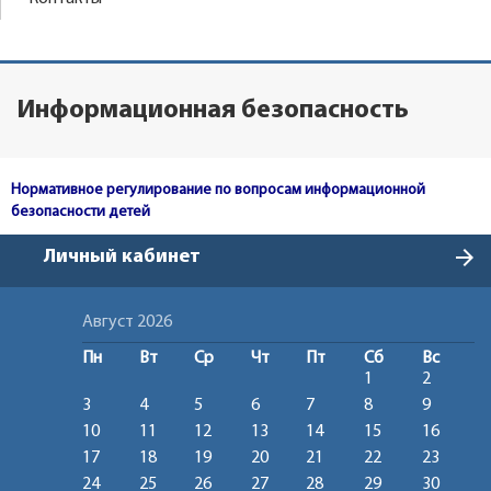
Информационная безопасность
Нормативное регулирование по вопросам информационной
безопасности детей
arrow_forward
Личный кабинет
Август 2026
Пн
Вт
Ср
Чт
Пт
Сб
Вс
1
2
3
4
5
6
7
8
9
10
11
12
13
14
15
16
17
18
19
20
21
22
23
24
25
26
27
28
29
30