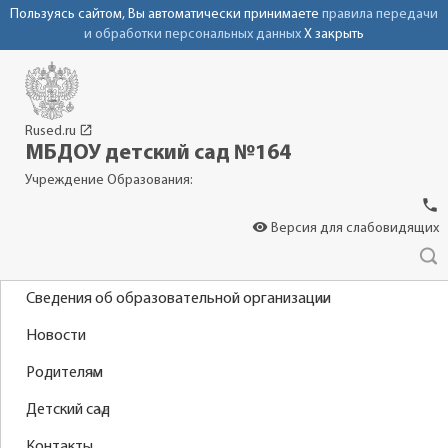
Пользуясь сайтом, Вы автоматически принимаете
правила передачи
и обработки персональных данных
X закрыть
launch
Rused.ru
МБДОУ детский сад №164
Учреждение Образования:
phone
visibility
Версия для слабовидящих
Сведения об образовательной организации
Новости
Родителям
Детский сад
Контакты