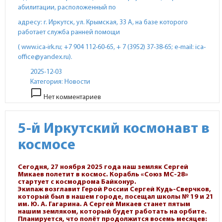
абилитации, расположенный по
адресу: г. Иркутск, ул. Крымская, 33 А, на базе которого
работает служба ранней помощи
( www.ica-irk.ru; +7 904 112-60-65, + 7 (3952) 37-38-65; e-mail: ica-
office@yandex.ru).
2025-12-03
Категория:
Новости
chat_bubble_outline
Нет комментариев
5-й Иркутский космонавт в
космосе
Сегодня, 27 ноября 2025 года наш земляк Сергей
Микаев полетит в космос. Корабль «Союз МС-28»
стартует с космодрома Байконур.
Экипаж возглавит Герой России Сергей Кудь-Сверчков,
который был в нашем городе, посещал школы № 19 и 21
им. Ю. А. Гагарина. А Сергей Микаев станет пятым
нашим земляком, который будет работать на орбите.
Планируется, что полёт продолжится восемь месяцев: