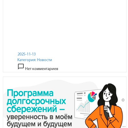
2025-11-13
Категория:
Новости
chat_bubble_outline
Нет комментариев