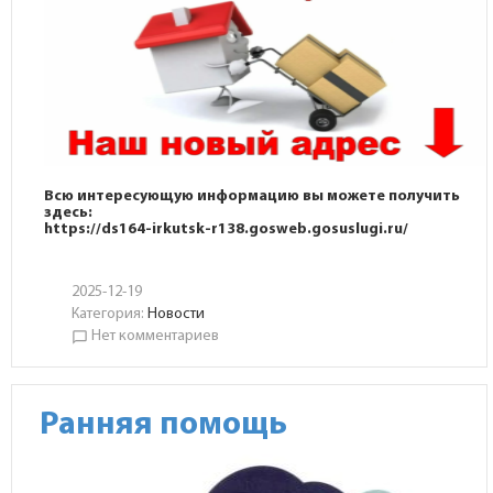
Всю интересующую информацию вы можете получить
здесь:
https://ds164-irkutsk-r138.gosweb.gosuslugi.ru/
2025-12-19
Категория:
Новости
Нет комментариев
chat_bubble_outline
Ранняя помощь