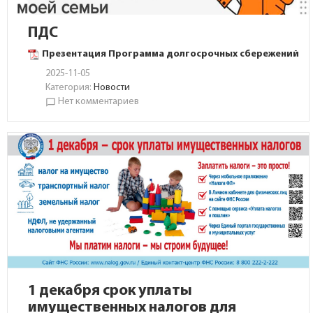
ПДС
Презентация Программа долгосрочных сбережений
2025-11-05
Категория:
Новости
Нет комментариев
chat_bubble_outline
1 декабря срок уплаты
имущественных налогов для