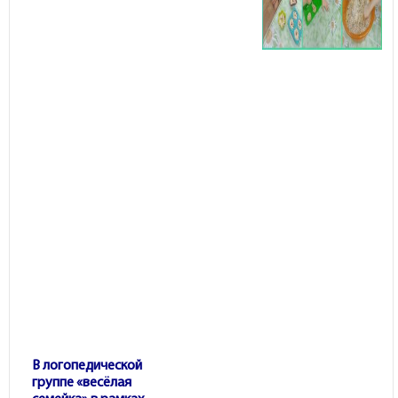
В логопедической
группе «весёлая