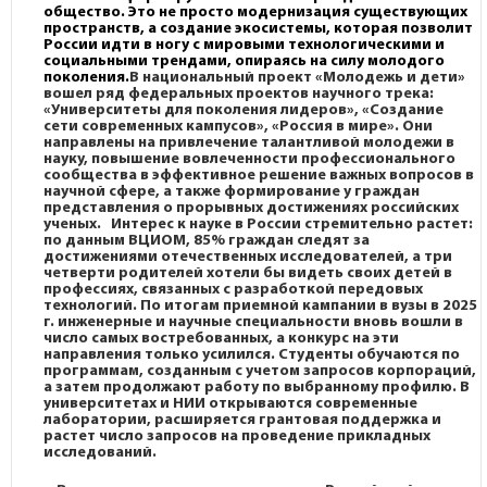
общество. Это не просто модернизация существующих
пространств, а создание экосистемы, которая позволит
России идти в ногу с мировыми технологическими и
социальными трендами, опираясь на силу молодого
поколения.
В национальный проект «Молодежь и дети»
вошел ряд федеральных проектов научного трека:
«Университеты для поколения лидеров», «Создание
сети современных кампусов», «Россия в мире». Они
направлены на привлечение талантливой молодежи в
науку, повышение вовлеченности профессионального
сообщества в эффективное решение важных вопросов в
научной сфере, а также формирование у граждан
представления о прорывных достижениях российских
ученых. Интерес к науке в России стремительно растет:
по данным ВЦИОМ, 85%
граждан следят за
достижениями отечественных исследователей, а три
четверти
родителей хотели бы видеть своих детей в
профессиях, связанных с разработкой
передовых
технологий. По итогам приемной кампании в вузы в 2025
г. инженерные и
научные специальности вновь вошли в
число самых востребованных, а конкурс на эти
направления только усилился. Студенты обучаются по
программам, созданным с учетом
запросов корпораций,
а затем продолжают работу по выбранному профилю. В
университетах и НИИ открываются современные
лаборатории, расширяется грантовая
поддержка и
растет число запросов на проведение прикладных
исследований.