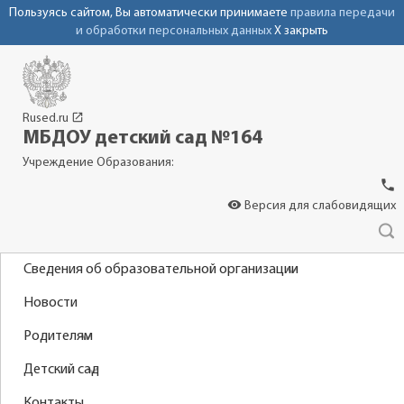
Пользуясь сайтом, Вы автоматически принимаете
правила передачи
и обработки персональных данных
X закрыть
launch
Rused.ru
МБДОУ детский сад №164
Учреждение Образования:
phone
visibility
Версия для слабовидящих
Сведения об образовательной организации
Новости
Родителям
Детский сад
Контакты