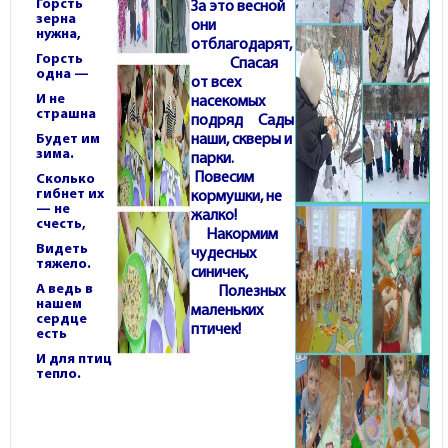
Горсть
За это весной
зерна
они
нужна,
отблагодарят,
Горсть
Спасая
одна —
от всех
И не
насекомых
страшна
подряд
Сады
Будет им
наши, скверы и
зима.
парки.
Повесим
Сколько
гибнет их
кормушки, не
— не
жалко!
счесть,
Накормим
Видеть
чудесных
тяжело.
синичек,
А ведь в
Полезных
нашем
маленьких
сердце
птичек!
есть
И для птиц
тепло.