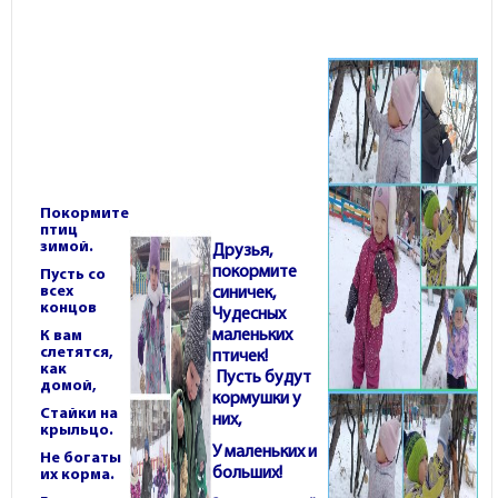
Покормите
птиц
зимой.
Друзья,
покормите
Пусть со
всех
синичек,
концов
Чудесных
маленьких
К вам
слетятся,
птичек!
как
Пусть будут
домой,
кормушки у
Стайки на
них,
крыльцо.
У маленьких и
Не богаты
больших!
их корма.