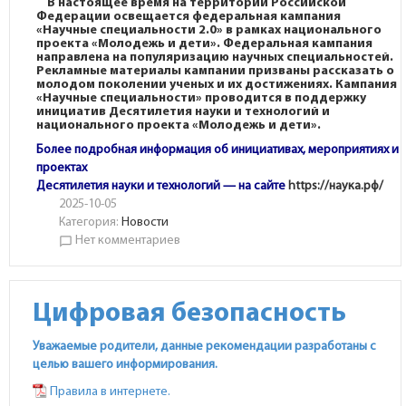
В настоящее время на территории Российской
Федерации освещается федеральная кампания
«Научные специальности 2.0» в рамках национального
проекта «Молодежь и дети».
Федеральная кампания
направлена на популяризацию научных специальностей.
Рекламные материалы кампании призваны рассказать о
молодом поколении ученых и их достижениях. Кампания
«Научные специальности» проводится в поддержку
инициатив Десятилетия науки и технологий и
национального проекта «Молодежь и дети».
Более подробная информация об инициативах, мероприятиях и
проектах
Десятилетия науки и технологий — на сайте
https://наука.рф/
2025-10-05
Категория:
Новости
Нет комментариев
chat_bubble_outline
Цифровая безопасность
Уважаемые родители, данные рекомендации разработаны с
целью вашего информирования.
Правила в интернете.