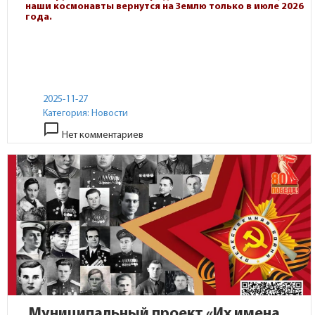
наши космонавты вернутся на Землю только в июле 2026
года.
2025-11-27
Категория:
Новости
chat_bubble_outline
Нет комментариев
Муниципальный проект «Их имена