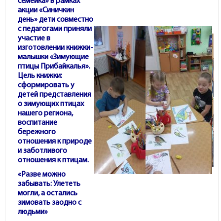
семейка» в рамках
акции «Синичкин
день» дети совместно
с педагогами приняли
участие в
изготовлении книжки-
малышки «Зимующие
птицы Прибайкалья».
Цель книжки:
сформировать у
детей представления
о зимующих птицах
нашего региона,
воспитание
бережного
отношения к природе
и заботливого
отношения к птицам.
«Разве можно
забывать: Улететь
могли, а остались
зимовать заодно с
людьми»