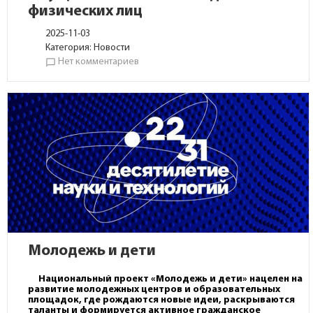
физических лиц
2025-11-03
Категория:
Новости
Нет комментариев
chat_bubble_outline
Молодежь и дети
Национальный проект «Молодежь и дети» нацелен на
развитие молодежных центров и образовательных
площадок, где рождаются новые идеи, раскрываются
таланты и формируется активное гражданское