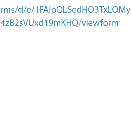
/forms/d/e/1FAIpQLSedHO3TxLOMy
4zB2sVUxd19mKHQ/viewform