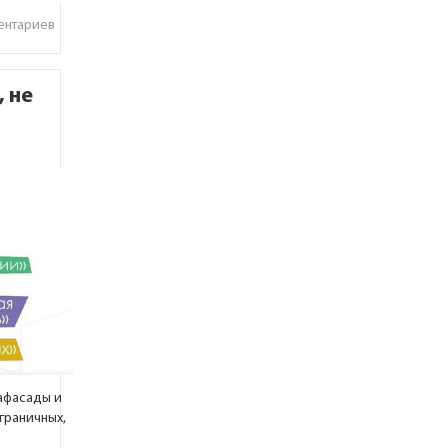
ентариев
, не
афасады и
граничных,
о