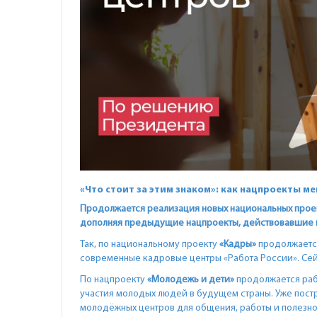
«Что стоит за этим знаком»: как нацпроекты м
Продолжается реализация новых национальных проект
дополняя предыдущие нацпроекты, действовавшие по
Так, по национальному проекту
«Кадры»
продолжается
современные кадровые центры «Работа России». Сейч
По нацпроекту
«Молодежь и дети»
продолжается раб
участия молодых людей в будущем страны. Уже постр
молодёжных центров для общения, работы и полезно