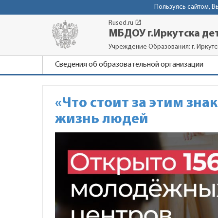
Пользуясь сайтом, 
launch
Rused.ru
МБДОУ г.Иркутска дет
Учреждение Образования: г. Иркутск
Сведения об образовательной организации
«Что стоит за этим зн
жизнь людей