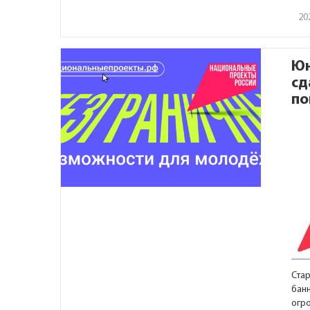
20
Юн
сд
по
Ста
бан
огр