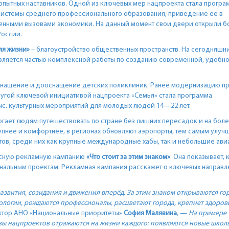
пытных наставников. Одной из ключевых мер нацпроекта стала програ
системы среднего профессионального образования, приведение её в
менными вызовами экономики. На данный момент свои двери открыли бо
России.
ля жизни»
– благоустройство общественных пространств. На сегодняшн
является частью комплексной работы по созданию современной, удобно
нащение и дооснащение детских поликлиник. Ранее модернизацию п
Другой ключевой инициативой нацпроекта «Семья» стала программа
тыс. культурных мероприятий для молодых людей 14—22 лет.
гает людям путешествовать по стране без лишних пересадок и на бол
упнее и комфортнее, в регионах обновляют аэропорты, тем самым улуч
ов, среди них как крупные международные хабы, так и небольшие ави
ксную рекламную кампанию
«Что стоит за этим знаком»
. Она показывает, 
ональным проектам. Рекламная кампания расскажет о ключевых направл
развития, созидания и движения вперёд. За этим знаком открываются го
ологии, рождаются профессионалы, расцветают города, крепнет здоров
ктор АНО «Национальные приоритеты»
София Малявина
, —
На примере
вы нацпроектов отражаются на жизни каждого: появляются новые школ