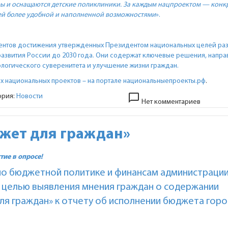
ы и оснащаются детские поликлиники. За каждым нацпроектом — конк
ей более удобной и наполненной возможностями
».
ентов достижения утвержденных Президентом национальных целей раз
азвития России до 2030 года. Они содержат ключевые решения, напр
ологического суверенитета и улучшение жизни граждан.
х национальных проектов – на портале
национальныепроекты.рф
.
chat_bubble_outline
ория:
Новости
Нет комментариев
жет для граждан»
тие в опросе!
о бюджетной политике и финансам администраци
с целью выявления мнения граждан о содержании
я граждан» к отчету об исполнении бюджета гор