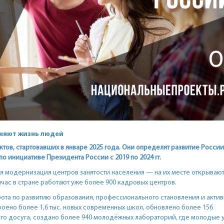
еняют жизнь людей
ов, стартовавших в январе 2025 года. Они определят развитие России
 инициативе Президента России с 2019 по 2024 гг.
 модернизация центров занятости населения — на их месте открываю
ас в стране работают уже более 900 кадровых центров.
ота по развитию образования, профессионального становления и актив
оено более 1,6 тыс. новых современных школ, обновлено более 156
го досуга, создано более 940 молодёжных лабораторий, где молодые 