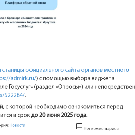
й станицы официального сайта органов местного
ps://admirk.ru/
) с помощью выбора виджета
е Госуслуг» (раздел «Опросы») или непосредстве
ls/522284/
.
й, с которой необходимо ознакомиться перед
ится в срок
до 20 июня 2025 года.
chat_bubble_outline
ория:
Новости
Нет комментариев