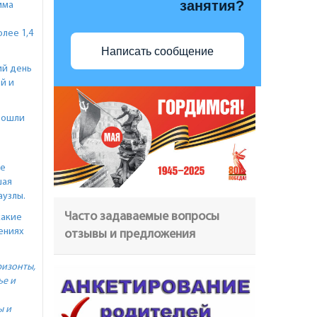
занятия?
мма
лее 1,4
Написать сообщение
ий день
й и
рошли
ее
шая
аузлы.
Часто задаваемые вопросы
какие
ениях
отзывы и предложения
ризонты,
ье и
ы и