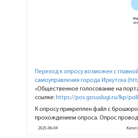
Переход к опросу возможен с главно
самоуправления города Иркутска (
htt
«Общественное голосование на портал
ссылке:
https://pos.gosuslugi.ru/lkp/pol
К опросу прикреплен файл с брошюро
прохождением опроса. Опрос провод
2025-06-04
Катег