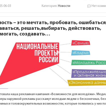
25-06-03
Категория:
Новости
Нет комм
chat_bubble_outline
ость – это мечтать, пробовать, ошибаться
аваться, решать,выбирать, действовать,
могать, создавать…
ртовала наша рекламная кампания «Возможности для молодёжи». Меди
неры наружной рекламы расскажут молодым людям о бесконечных, без
омных и головокружительных возможностях, которые появились у них п