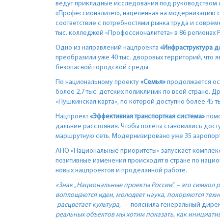
ведут прикладные исследования под руководством о
«Профессионалитет», нацеленная на модернизацию 
соответствие с потребностями рынка труда и совре
тыс. колледжей «Профессионалитета» в 86 регионах 
Одно из направлений нацпроекта
«Инфраструктура д
преобразили уже 40 тыс. дворовых территорий, что 
безопасной городской среды.
По национальному проекту
«Семья»
продолжается ос
более 2,7 тыс. детских поликлиник по всей стране. 
«Пушкинская карта», по которой доступно более 45 
Нацпроект
«Эффективная транспортная система»
помо
дальние расстояния. Чтобы полеты становились дост
маршрутную сеть. Модернизировано уже 35 аэропорт
АНО «Национальные приоритеты» запускает компле
позитивные изменения происходят в стране по наци
новых нацпроектов и проделанной работе.
«Знак
„
Национальные проекты России
“
– это символ 
воплощаются идеи, молодеет наука
,
покоряются техн
расцветает культура,
— пояснила генеральный дире
реальных объектов
мы хотим показать, как инициати