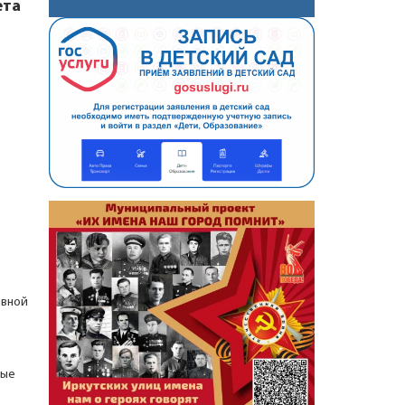
ета
ивной
лые