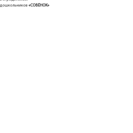
и дошкольников
«СОВЁНОК»