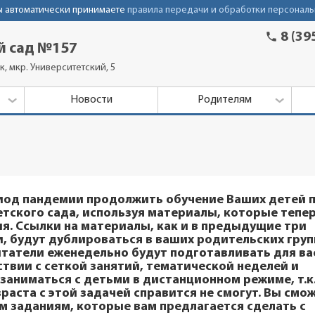
Вы автоматически принимаете
правила передачи и обработки персональ
phone
8 (39
й сад №157
к, мкр. Университетский, 5
Новости
Родителям
риод пандемии продолжить обучение Ваших детей 
тского сада, используя материалы, которые тепе
я. Ссылки на материалы, как и в предыдущие три
, будут дублироваться в ваших родительских груп
питатели еженедельно будут подготавливать для ва
ствии с сеткой занятий, тематической неделей и
 заниматься с детьми в дистанционном режиме, т.к
аста с этой задачей справится не смогут. Вы смо
м заданиям, которые вам предлагается сделать с