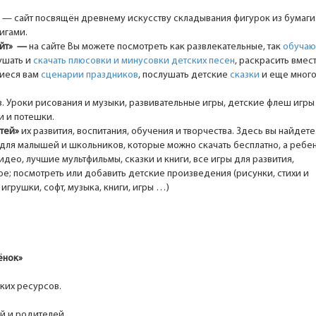
— сайт посвящён древнему искусству складывания фигурок из бумаги
игами.
айт»
—
на сайте Вы можете посмотреть как развлекательные, так
обуча
лушать и
скачать плюсовки и минусовки детских песен
, раскрасить вмест
шиеся вам
сценарии праздников
, послушать детские
сказки
и еще мног
в. Уроки рисования и музыки, развивательные игры, детские флеш игры
и и потешки.
етей»
их развития, воспитания, обучения и творчества. Здесь вы найдете
для малышей и школьников, которые можно скачать бесплатно, а ребе
ео, лучшие мультфильмы, сказки и книги, все игры для развития,
ое; посмотреть или добавить детские произведения (рисунки, стихи и
игрушки, софт, музыка, книги, игры …)
ёнок»
ских ресурсов.
ей и родителей.