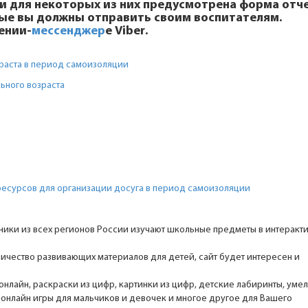
 и для некоторых из них предусмотрена форма отч
рые вы должны отправить своим воспитателям.
ении-
мессенджер
е
Viber
.
раста в период самоизоляции
ьного возраста
ресурсов для организации досуга в период самоизоляции
еники из всех регионов России изучают школьные предметы в интеракт
чество развивающих материалов для детей, сайт будет интересен и
онлайн, раскраски из цифр, картинки из цифр, детские лабиринты, уме
 онлайн игры для мальчиков и девочек и многое другое для Вашего