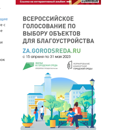
.
ющие
е с
ое
 и
нок