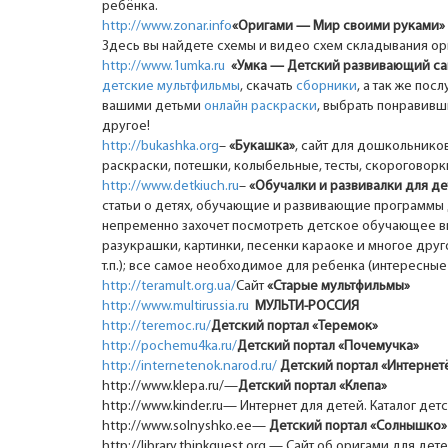
ребёнка.
http://www.zonar.info
«Оригами — Мир своими руками»
Здесь вы найдете схемы и видео схем складывания ор
http://www.1umka.ru
«Умка — Детский развивающий с
детские мультфильмы
, скачать
сборники
, а так же пос
вашими детьми
онлайн раскраски
, выбрать понравив
другое!
http://bukashka.org
–
«Букашка»
, сайт для дошкольнико
раскраски, потешки, колыбельные, тесты, скороговорк
http://www.detkiuch.ru
–
«Обучалки и развивалки для д
статьи о детях, обучающие и развивающие программы 
непременно захочет посмотреть детское обучающее вид
разукрашки, картинки, песенки караоке и многое друг
т.п.); все самое необходимое для ребенка (интересные 
http://teramult.org.ua/
Сайт
«Старые мультфильмы»
http://www.multirussia.ru
МУЛЬТИ-РОССИЯ
http://teremoc.ru/
Детский портал «Теремок»
http://pochemu4ka.ru/
Детский портал «Почемучка»
http://internetenok.narod.ru/
Детский портал «Интернет
http://www.klepa.ru/—
Детский портал «Клепа»
http://www.kinder.ru— Интернет для детей. Каталог дет
http://www.solnyshko.ee—
Детский портал «Солнышко»
http://library.thinkguest.org — Сайт об оригами для дет