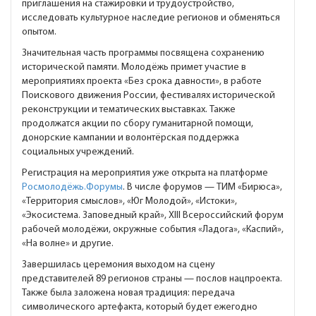
приглашения на стажировки и трудоустройство,
исследовать культурное наследие регионов и обменяться
опытом.
Значительная часть программы посвящена сохранению
исторической памяти. Молодёжь примет участие в
мероприятиях проекта «Без срока давности», в работе
Поискового движения России, фестивалях исторической
реконструкции и тематических выставках. Также
продолжатся акции по сбору гуманитарной помощи,
донорские кампании и волонтёрская поддержка
социальных учреждений.
Регистрация на мероприятия уже открыта на платформе
Росмолодёжь.Форумы
. В числе форумов — ТИМ «Бирюса»,
«Территория смыслов», «Юг Молодой», «Истоки»,
«Экосистема. Заповедный край», XIII Всероссийский форум
рабочей молодёжи, окружные события «Ладога», «Каспий»,
«На волне» и другие.
Завершилась церемония выходом на сцену
представителей 89 регионов страны — послов нацпроекта.
Также была заложена новая традиция: передача
символического артефакта, который будет ежегодно