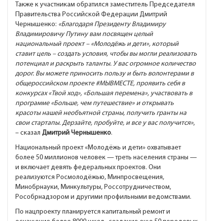
Также к участникам обратился заместитель Председателя
Правительства Российской Федерации Дмитрий
Чернышенко:
«Благодаря Президенту Владимиру
Владимировичу Путину вам посвящен целый
национальный проект – «Молодёжь и дети», который
ставит цель – создать условия, чтобы вы могли реализовать
потенциал и раскрыть таланты. У вас огромное количество
дорог. Вы можете приносить пользу и быть волонтерами в
общероссийском проекте
#МЫВМЕСТЕ
, проявить себя в
конкурсах «Твой ход», «Большая перемена», участвовать в
программе «Больше, чем путешествие» и открывать
красоты нашей необъятной страны, получить гранты на
свои стартапы. Дерзайте, пробуйте, и все у вас получится»
,
– сказал
Дмитрий Чернышенко
.
Национальный проект «Молодёжь и дети» охватывает
более 50 миллионов человек — треть населения страны —
и включает девять федеральных проектов. Они
реализуются Росмолодёжью, Минпросвещения,
Минобрнауки, Минкультуры, Россотрудничеством,
Рособрнадзором и другими профильными ведомствами.
По нацпроекту планируется капитальный ремонт и