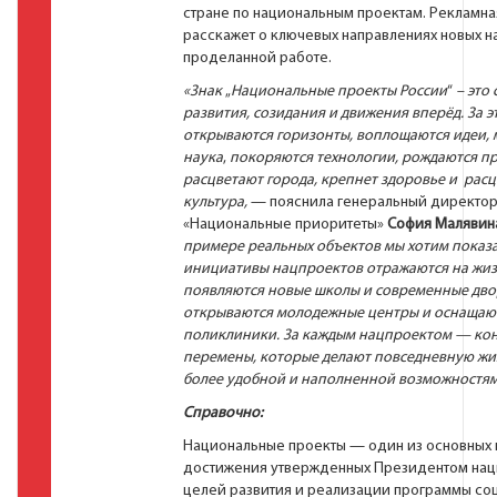
стране по национальным проектам. Рекламна
расскажет о ключевых направлениях новых н
проделанной работе.
«Знак
„
Национальные проекты России
“
– это
развития, созидания и движения вперёд. За 
открываются горизонты, воплощаются идеи, 
наука
,
покоряются технологии, рождаются п
расцветают города, крепнет здоровье и расц
культура,
— пояснила генеральный директо
«Национальные приоритеты»
София Малявин
примере реальных объектов
мы хотим показа
инициативы нацпроектов отражаются на жиз
появляются новые школы и современные дво
открываются молодежные центры и оснащают
поликлиники. За каждым нацпроектом — ко
перемены, которые делают повседневную жи
более удобной и наполненной возможностя
Справочно:
Национальные проекты — один из основных 
достижения утвержденных Президентом нац
целей развития и реализации программы со