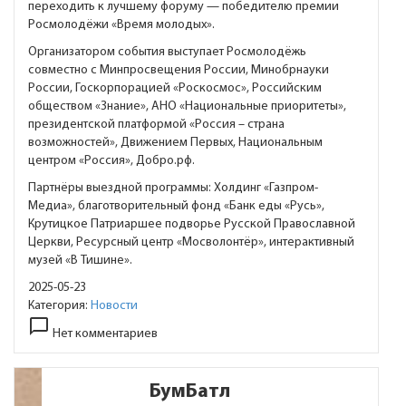
переходить к лучшему форуму — победителю премии
Росмолодёжи «Время молодых».
Организатором события выступает Росмолодёжь
совместно с Минпросвещения России, Минобрнауки
России, Госкорпорацией «Роскосмос», Российским
обществом «Знание», АНО «Национальные приоритеты»,
президентской платформой «Россия – страна
возможностей», Движением Первых, Национальным
центром «Россия», Добро.рф.
Партнёры выездной программы: Холдинг «Газпром-
Медиа», благотворительный фонд «Банк еды «Русь»,
Крутицкое Патриаршее подворье Русской Православной
Церкви, Ресурсный центр «Мосволонтёр», интерактивный
музей «В Тишине».
2025-05-23
Категория:
Новости
chat_bubble_outline
Нет комментариев
БумБатл