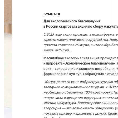
БУМБАТЛ
Для экологического благополучия:
в России стартовала акция по сбору макулат
С 2025 года акция проходит в новом формате
сдавать макулатуру можно круглый год. Новы
проекта стартовал 25 марта, а итоги «БумБат
марте 2026 года.
Масштабная экологическая акция проходит 
нацпроекта «Экологическое благополучие»
.
цель – сокращение излишнего потребления 
формирование культуры обращения с отход
«Государство создает инфраструктуру для о
твердыми коммунальными отходами, к 2030 г
необходимо обеспечить 100% сортировку. П
пятую часть в мусорном ведре россиянина з
именно макулатура. Волонтерские акции по 
вторсырья — это возможность объединить ус
показать пример и вдохновить других. Такие 