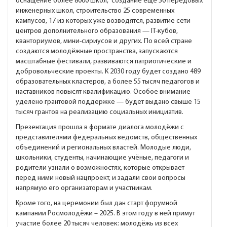
оснащение более 8000 школ, создание еще 50 передовых
инженерных школ, строительство 25 современных
кампусов, 17 из которых уже возводятся, развитие сети
центров дополнительного образования — IT-кубов,
кванториумов, мини-сириусов и других. По всей стране
создаются молодёжные пространства, запускаются
масштабные фестивали, развиваются патриотические и
добровольческие проекты. К 2030 году будет создано 489
образовательных кластеров, а более 55 тысяч педагогов и
наставников повысят квалификацию. Особое внимание
уделено грантовой поддержке — будет выдано свыше 15
тысяч грантов на реализацию социальных инициатив.
Презентация прошла в формате диалога молодёжи с
представителями федеральных ведомств, общественных
объединений и региональных властей. Молодые люди,
школьники, студенты, начинающие учёные, педагоги и
родители узнали о возможностях, которые открывает
перед ними новый нацпроект, и задали свои вопросы
напрямую его организаторам и участникам.
Кроме того, на церемонии был дан старт форумной
кампании Росмолодёжи – 2025. В этом году в ней примут
участие более 20 тысяч человек: молодёжь из всех