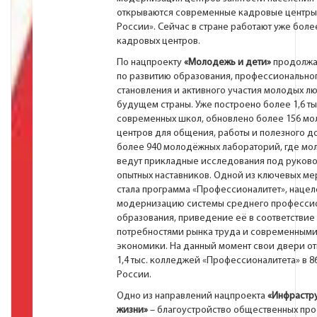
открываются современные кадровые центры
России». Сейчас в стране работают уже боле
кадровых центров.
По нацпроекту
«Молодежь и дети»
продолжа
по развитию образования, профессионально
становления и активного участия молодых л
будущем страны. Уже построено более 1,6 ты
современных школ, обновлено более 156 м
центров для общения, работы и полезного до
более 940 молодёжных лабораторий, где мо
ведут прикладные исследования под руков
опытных наставников. Одной из ключевых ме
стала программа «Профессионалитет», нацел
модернизацию системы среднего професси
образования, приведение её в соответствие 
потребностями рынка труда и современным
экономики. На данный момент свои двери о
1,4 тыс. колледжей «Профессионалитета» в 8
России.
Одно из направлений нацпроекта
«Инфрастру
жизни»
– благоустройство общественных прос