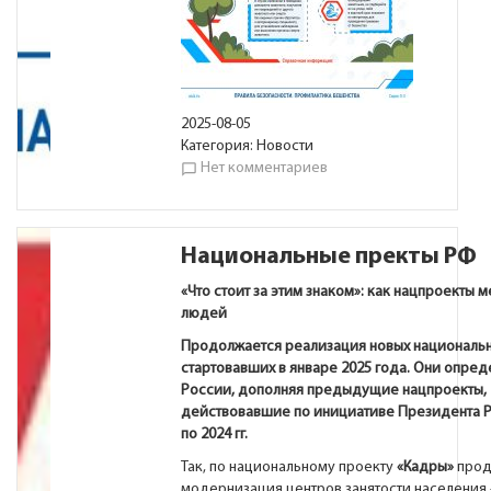
2025-08-05
Категория:
Новости
Нет комментариев
chat_bubble_outline
Национальные пректы РФ
«Что стоит за этим знаком»: как нацпроекты 
людей
Продолжается реализация новых национальн
стартовавших в январе 2025 года. Они опред
России, дополняя предыдущие нацпроекты,
действовавшие по инициативе Президента Р
по 2024 гг.
Так, по национальному проекту
«Кадры»
прод
модернизация центров занятости населения 