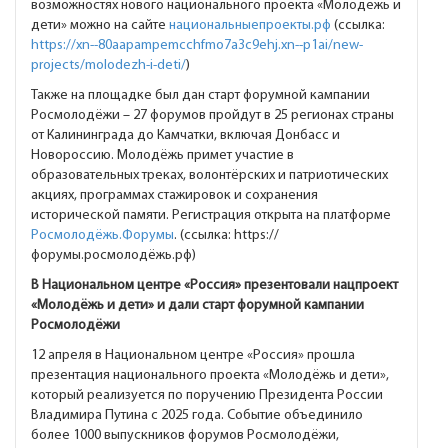
возможностях нового национального проекта «Молодёжь и
дети» можно на сайте
национальныепроекты.рф
(ссылка:
https://xn--80aapampemcchfmo7a3c9ehj.xn--p1ai/new-
projects/molodezh-i-deti/
)
Также на площадке был дан старт форумной кампании
Росмолодёжи – 27 форумов пройдут в 25 регионах страны
от Калининграда до Камчатки, включая Донбасс и
Новороссию. Молодёжь примет участие в
образовательных треках, волонтёрских и патриотических
акциях, программах стажировок и сохранения
исторической памяти. Регистрация открыта на платформе
Росмолодёжь.Форумы
. (ссылка: https://
форумы.росмолодёжь.рф)
В Национальном центре «Россия» презентовали нацпроект
«Молодёжь и дети» и дали старт форумной кампании
Росмолодёжи
12 апреля в Национальном центре «Россия» прошла
презентация национального проекта «Молодёжь и дети»,
который реализуется по поручению Президента России
Владимира Путина с 2025 года. Событие объединило
более 1000 выпускников форумов Росмолодёжи,