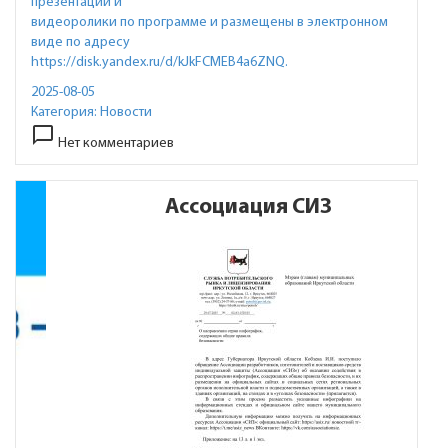
презентации и
видеоролики по программе и размещены в электронном
виде по адресу
https://disk.yandex.ru/d/kJkFCMEB4a6ZNQ.
2025-08-05
Категория:
Новости
chat_bubble_outline
Нет комментариев
Ассоциация СИЗ