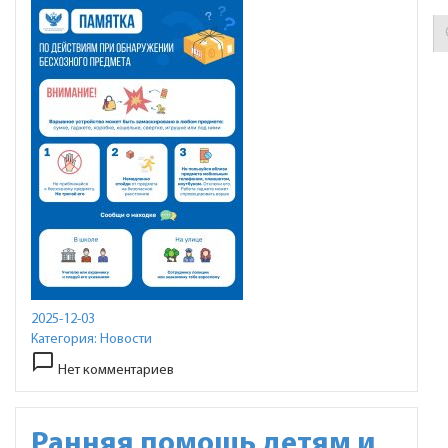
2025-12-03
Категория:
Новости
chat_bubble_outline
Нет комментариев
Ранняя помощь детям и