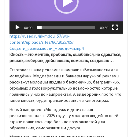
00:00
00:30
https://rused.ru/irk-mdou157/wp-
content/uploads/sites/86/2025/05/
Соцсети_возможности_молодежи.mp4
Юность – это мечтать, пробовать, ошибаться, не сдаваться,
решать, выбирать, действовать, помогать, создавать…
Стартовала наша рекламная кампания «Возможности для
молодёжи». Медиафасады и баннеры наружной рекламы
расскажут молодым людям о бесконечных, безграничных,
огромных и головокружительных возможностях, которые
появились у них по нацпроектам. А видеоролик про то, что
такое юность, будет транслироваться в кинотеатрах.
Новый нацпроект «Молодёжь и дети» начал
реализовываться в 2025 году – у молодых людей по всей
стране появилось ещё больше возможностей для
образования, саморазвития и досуга.