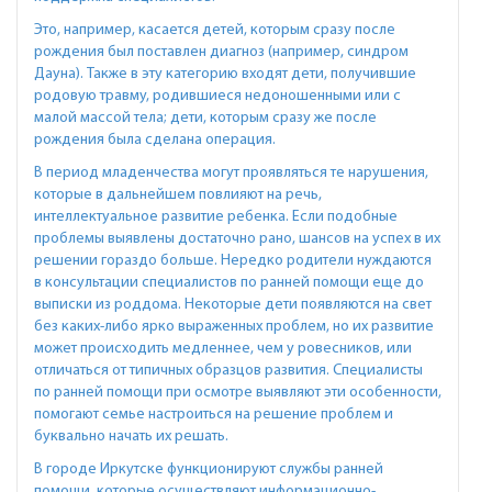
Это, например, касается детей, которым сразу после
рождения был поставлен диагноз (например, синдром
Дауна). Также в эту категорию входят дети, получившие
родовую травму, родившиеся недоношенными или с
малой массой тела; дети, которым сразу же после
рождения была сделана операция.
В период младенчества могут проявляться те нарушения,
которые в дальнейшем повлияют на речь,
интеллектуальное развитие ребенка. Если подобные
проблемы выявлены достаточно рано, шансов на успех в их
решении гораздо больше. Нередко родители нуждаются
в консультации специалистов по ранней помощи еще до
выписки из роддома. Некоторые дети появляются на свет
без каких-либо ярко выраженных проблем, но их развитие
может происходить медленнее, чем у ровесников, или
отличаться от типичных образцов развития. Специалисты
по ранней помощи при осмотре выявляют эти особенности,
помогают семье настроиться на решение проблем и
буквально начать их решать.
В городе Иркутске функционируют службы ранней
помощи, которые осуществляют информационно-