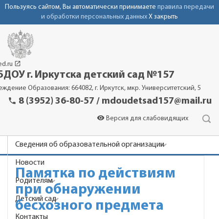
Пользуясь сайтом, Вы автоматически принимаете
правила передачи
и обработки персональных данных
X закрыть
launch
ed.ru
ДОУ г. Иркутска детский сад №157
еждение Образования: 664082, г. Иркутск, мкр. Университетский, 5
phone
8 (3952) 36-80-57 / mdoudetsad157@mail.ru
visibility
Версия для слабовидящих
Сведения об образовательной организации
Новости
Памятка по действиям
Родителям
при обнаружении
Детский сад
бесхозного предмета
Контакты