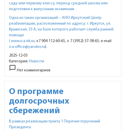
саду или первому классу, период средней школы или
подготовки к выпускным экзаменам.
Одна из таких организаций – АНО Иркутский Центр
реабилитации, расположенный по адресу: г. Иркутск, ул.
Крымская, 33 А, на базе которого работает служба ранней
помощи
(
www.ica-irk.ru
; +7 904 112-60-65, + 7 (3952) 37-38-65; e-mail:
ica-office@yandex.ru
).
2025-12-03
Категория:
Новости
chat_bubble_outline
Нет комментариев
О программе
долгосрочных
сбережений
В рамках реализации пункта 1 Перечня поручений
Президента