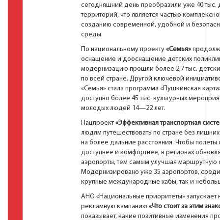
сегодняшний день преобразили уже 40 тыс.
территорий, что является частью комплексно
созданию современной, удобной и безопас
среды.
По национальному проекту
«Семья»
продолж
оснащение и дооснащение детских поликлин
модернизацию прошли более 2,7 тыс. детск
по всей стране. Другой ключевой инициатив
«Семья» стала программа «Пушкинская карта»
доступно более 45 тыс. культурных мероприя
молодых людей 14—22 лет.
Нацпроект
«Эффективная транспортная сист
людям путешествовать по стране без лишних
на более дальние расстояния. Чтобы полеты
доступнее и комфортнее, в регионах обновл
аэропорты, тем самым улучшая маршрутную с
Модернизировано уже 35 аэропортов, среди
крупные международные хабы, так и неболь
АНО «Национальные приоритеты» запускает
рекламную кампанию
«Что стоит за этим знак
показывает, какие позитивные изменения пр