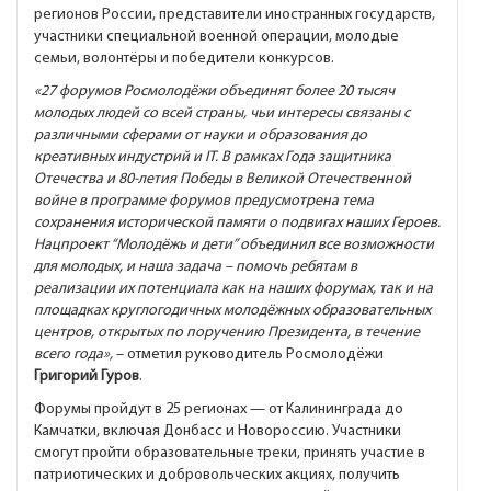
регионов России, представители иностранных государств,
участники специальной военной операции, молодые
семьи, волонтёры и победители конкурсов.
«27 форумов Росмолодёжи объединят более 20 тысяч
молодых людей со всей страны, чьи интересы связаны с
различными сферами от науки и образования до
креативных индустрий и IT. В рамках Года защитника
Отечества и 80-летия Победы в Великой Отечественной
войне в программе форумов предусмотрена тема
сохранения исторической памяти о подвигах наших Героев.
Нацпроект “Молодёжь и дети” объединил все возможности
для молодых, и наша задача – помочь ребятам в
реализации их потенциала как на наших форумах, так и на
площадках круглогодичных молодёжных образовательных
центров, открытых по поручению Президента, в течение
всего года»,
– отметил руководитель Росмолодёжи
Григорий Гуров
.
Форумы пройдут в 25 регионах — от Калининграда до
Камчатки, включая Донбасс и Новороссию. Участники
смогут пройти образовательные треки, принять участие в
патриотических и добровольческих акциях, получить