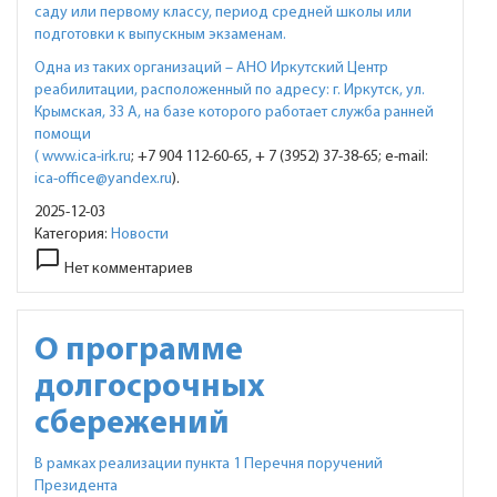
саду или первому классу, период средней школы или
подготовки к выпускным экзаменам.
Одна из таких организаций – АНО Иркутский Центр
реабилитации, расположенный по адресу: г. Иркутск, ул.
Крымская, 33 А, на базе которого работает служба ранней
помощи
(
www.ica-irk.ru
; +7 904 112-60-65, + 7 (3952) 37-38-65; e-mail:
ica-office@yandex.ru
).
2025-12-03
Категория:
Новости
chat_bubble_outline
Нет комментариев
О программе
долгосрочных
сбережений
В рамках реализации пункта 1 Перечня поручений
Президента