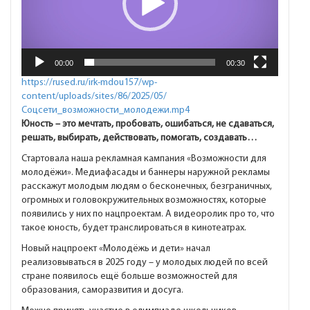
00:00
00:30
https://rused.ru/irk-mdou157/wp-
content/uploads/sites/86/2025/05/
Соцсети_возможности_молодежи.mp4
Юность – это мечтать, пробовать, ошибаться, не сдаваться,
решать, выбирать, действовать, помогать, создавать…
Стартовала наша рекламная кампания «Возможности для
молодёжи». Медиафасады и баннеры наружной рекламы
расскажут молодым людям о бесконечных, безграничных,
огромных и головокружительных возможностях, которые
появились у них по нацпроектам. А видеоролик про то, что
такое юность, будет транслироваться в кинотеатрах.
Новый нацпроект «Молодёжь и дети» начал
реализовываться в 2025 году – у молодых людей по всей
стране появилось ещё больше возможностей для
образования, саморазвития и досуга.