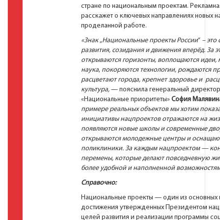
стране по национальным проектам. Рекламна
расскажет о ключевых направлениях новых н
проделанной работе.
«Знак
„
Национальные проекты России
“
– это
развития, созидания и движения вперёд. За 
открываются горизонты, воплощаются идеи, 
наука
,
покоряются технологии, рождаются п
расцветают города, крепнет здоровье и расц
культура,
— пояснила генеральный директо
«Национальные приоритеты»
София Малявин
примере реальных объектов
мы хотим показа
инициативы нацпроектов отражаются на жиз
появляются новые школы и современные дво
открываются молодежные центры и оснащают
поликлиники. За каждым нацпроектом — ко
перемены, которые делают повседневную жи
более удобной и наполненной возможностя
Справочно:
Национальные проекты — один из основных 
достижения утвержденных Президентом нац
целей развития и реализации программы со