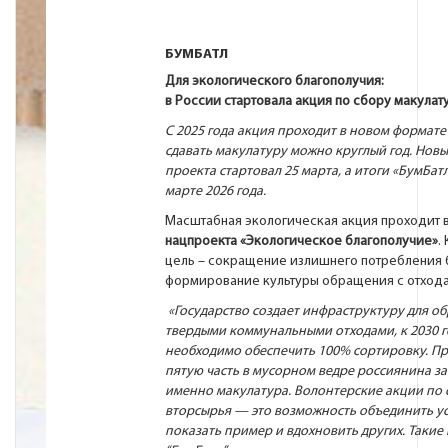
БУМБАТЛ
Для экологического благополучия:
в России стартовала акция по сбору макулат
С 2025 года акция проходит в новом формате
сдавать макулатуру можно круглый год. Новы
проекта стартовал 25 марта, а итоги «БумБат
марте 2026 года.
Масштабная экологическая акция проходит 
нацпроекта «Экологическое благополучие»
.
цель – сокращение излишнего потребления 
формирование культуры обращения с отход
«Государство создает инфраструктуру для о
твердыми коммунальными отходами, к 2030 г
необходимо обеспечить 100% сортировку. П
пятую часть в мусорном ведре россиянина з
именно макулатура. Волонтерские акции по 
вторсырья — это возможность объединить ус
показать пример и вдохновить других. Такие 