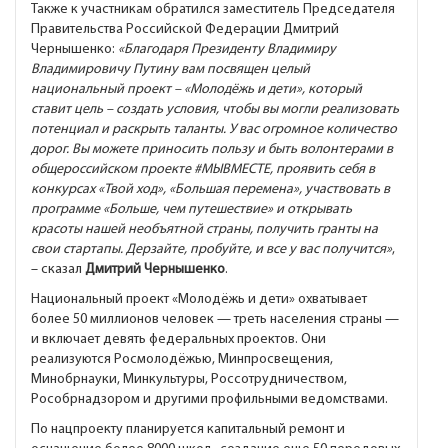
Также к участникам обратился заместитель Председателя
Правительства Российской Федерации Дмитрий
Чернышенко:
«Благодаря Президенту Владимиру
Владимировичу Путину вам посвящен целый
национальный проект – «Молодёжь и дети», который
ставит цель – создать условия, чтобы вы могли реализовать
потенциал и раскрыть таланты. У вас огромное количество
дорог. Вы можете приносить пользу и быть волонтерами в
общероссийском проекте
#МЫВМЕСТЕ
, проявить себя в
конкурсах «Твой ход», «Большая перемена», участвовать в
программе «Больше, чем путешествие» и открывать
красоты нашей необъятной страны, получить гранты на
свои стартапы. Дерзайте, пробуйте, и все у вас получится»
,
– сказал
Дмитрий Чернышенко
.
Национальный проект «Молодёжь и дети» охватывает
более 50 миллионов человек — треть населения страны —
и включает девять федеральных проектов. Они
реализуются Росмолодёжью, Минпросвещения,
Минобрнауки, Минкультуры, Россотрудничеством,
Рособрнадзором и другими профильными ведомствами.
По нацпроекту планируется капитальный ремонт и