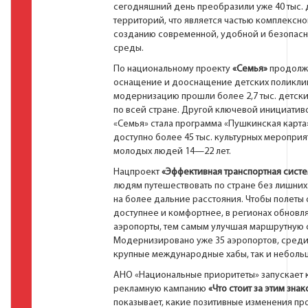
сегодняшний день преобразили уже 40 тыс.
территорий, что является частью комплексно
созданию современной, удобной и безопас
среды.
По национальному проекту
«Семья»
продолж
оснащение и дооснащение детских поликлин
модернизацию прошли более 2,7 тыс. детск
по всей стране. Другой ключевой инициатив
«Семья» стала программа «Пушкинская карта»
доступно более 45 тыс. культурных мероприя
молодых людей 14—22 лет.
Нацпроект
«Эффективная транспортная сист
людям путешествовать по стране без лишних
на более дальние расстояния. Чтобы полеты
доступнее и комфортнее, в регионах обновл
аэропорты, тем самым улучшая маршрутную с
Модернизировано уже 35 аэропортов, среди
крупные международные хабы, так и неболь
АНО «Национальные приоритеты» запускает
рекламную кампанию
«Что стоит за этим знак
показывает, какие позитивные изменения пр