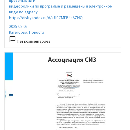
презентации и
видеоролики по программе и размещены в электронном
виде по адресу
https://disk.yandex.ru/d/kJkFCMEB4a6ZNQ.
2025-08-05
Категория:
Новости
chat_bubble_outline
Нет комментариев
Ассоциация СИЗ