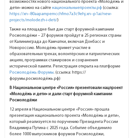
возможностях нового национального проекта «Молодёжь и
дети» можно на сайте
национальныепроекты.рф
(ссылка:
https://xn--80aapampemcchfmo7a3c9ehj.xn--p1ai/new-
projects/molodezh-i-deti/
)
Также на площадке был дан старт форумной кампании
Росмолодёжи – 27 форумов пройдут в 25 регионах страны
от Калининграда до Камчатки, включая Донбасс и
Новороссию. Молодёжь примет участие в
образовательных треках, волонтёрских и патриотических
акциях, программах стажировок и сохранения
исторической памяти. Регистрация открыта на платформе
Росмолодёжь.Форумы
. (ссылка: https://
форумы.росмолодёжь.рф)
В Национальном центре «Россия» презентовали нацпроект
«Молодёжь и дети» и дали старт форумной кампании
Росмолодёжи
12 апреля в Национальном центре «Россия» прошла
презентация национального проекта «Молодёжь и дети»,
который реализуется по поручению Президента России
Владимира Путина с 2025 года. Событие объединило
более 1000 выпускников форумов Росмолодёжи,