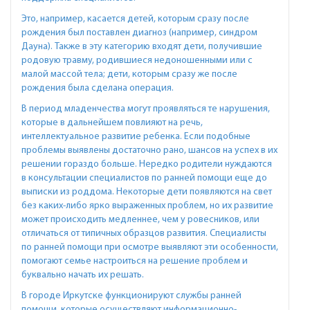
Это, например, касается детей, которым сразу после
рождения был поставлен диагноз (например, синдром
Дауна). Также в эту категорию входят дети, получившие
родовую травму, родившиеся недоношенными или с
малой массой тела; дети, которым сразу же после
рождения была сделана операция.
В период младенчества могут проявляться те нарушения,
которые в дальнейшем повлияют на речь,
интеллектуальное развитие ребенка. Если подобные
проблемы выявлены достаточно рано, шансов на успех в их
решении гораздо больше. Нередко родители нуждаются
в консультации специалистов по ранней помощи еще до
выписки из роддома. Некоторые дети появляются на свет
без каких-либо ярко выраженных проблем, но их развитие
может происходить медленнее, чем у ровесников, или
отличаться от типичных образцов развития. Специалисты
по ранней помощи при осмотре выявляют эти особенности,
помогают семье настроиться на решение проблем и
буквально начать их решать.
В городе Иркутске функционируют службы ранней
помощи, которые осуществляют информационно-