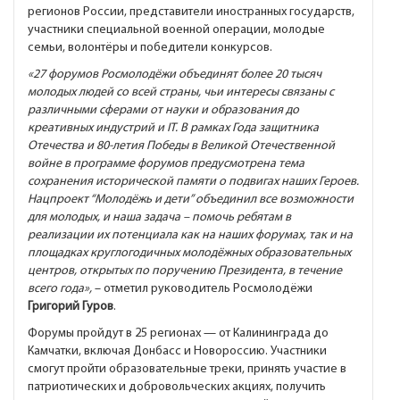
регионов России, представители иностранных государств,
участники специальной военной операции, молодые
семьи, волонтёры и победители конкурсов.
«27 форумов Росмолодёжи объединят более 20 тысяч
молодых людей со всей страны, чьи интересы связаны с
различными сферами от науки и образования до
креативных индустрий и IT. В рамках Года защитника
Отечества и 80-летия Победы в Великой Отечественной
войне в программе форумов предусмотрена тема
сохранения исторической памяти о подвигах наших Героев.
Нацпроект “Молодёжь и дети” объединил все возможности
для молодых, и наша задача – помочь ребятам в
реализации их потенциала как на наших форумах, так и на
площадках круглогодичных молодёжных образовательных
центров, открытых по поручению Президента, в течение
всего года»,
– отметил руководитель Росмолодёжи
Григорий Гуров
.
Форумы пройдут в 25 регионах — от Калининграда до
Камчатки, включая Донбасс и Новороссию. Участники
смогут пройти образовательные треки, принять участие в
патриотических и добровольческих акциях, получить