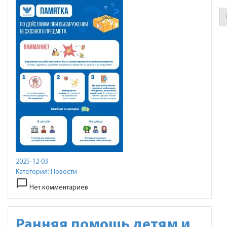
2025-12-03
Категория:
Новости
chat_bubble_outline
Нет комментариев
Ранняя помощь детям и