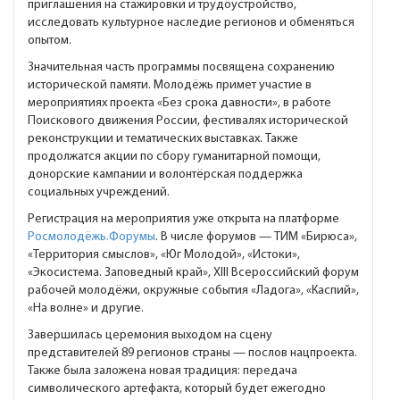
приглашения на стажировки и трудоустройство,
исследовать культурное наследие регионов и обменяться
опытом.
Значительная часть программы посвящена сохранению
исторической памяти. Молодёжь примет участие в
мероприятиях проекта «Без срока давности», в работе
Поискового движения России, фестивалях исторической
реконструкции и тематических выставках. Также
продолжатся акции по сбору гуманитарной помощи,
донорские кампании и волонтёрская поддержка
социальных учреждений.
Регистрация на мероприятия уже открыта на платформе
Росмолодёжь.Форумы
. В числе форумов — ТИМ «Бирюса»,
«Территория смыслов», «Юг Молодой», «Истоки»,
«Экосистема. Заповедный край», XIII Всероссийский форум
рабочей молодёжи, окружные события «Ладога», «Каспий»,
«На волне» и другие.
Завершилась церемония выходом на сцену
представителей 89 регионов страны — послов нацпроекта.
Также была заложена новая традиция: передача
символического артефакта, который будет ежегодно