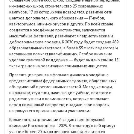
оснащение более 8000 школ, создание еще 50 передовых
инженерных школ, строительство 25 современных
кампусов, 17 из которых уже возводятся, развитие сети
центров дополнительного образования — IT-кубов,
кванториумов, мини-сириусов и других. По всей стране
создаются молодёжные пространства, запускаются
масштабные фестивали, развиваются патриотические и
добровольческие проекты. К 2030 году будет создано 489
образовательных кластеров, а более 55 тысяч педагогов и
наставников повысят квалификацию. Особое внимание
уделено грантовой поддержке — будет выдано свыше 15
тысяч грантов на реализацию социальных инициатив.
Презентация прошла в формате диалога молодёжи с
представителями федеральных ведомств, общественных
объединений и региональных властей. Молодые люди,
школьники, студенты, начинающие учёные, педагоги и
родители узнали о возможностях, которые открывает
перед ними новый нацпроект, и задали свои вопросы
напрямую его организаторам и участникам.
Кроме того, на церемонии был дан старт форумной
кампании Росмолодёжи – 2025. В этом году в ней примут
участие более 20 тысяч человек: молодёжь из всех