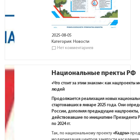
2025-08-05
Категория:
Новости
Нет комментариев
chat_bubble_outline
Национальные пректы РФ
«Что стоит за этим знаком»: как нацпроекты 
людей
Продолжается реализация новых национальн
стартовавших в январе 2025 года. Они опред
России, дополняя предыдущие нацпроекты,
действовавшие по инициативе Президента Р
по 2024 гг.
Так, по национальному проекту
«Кадры»
прод
модернизация центров занятости населения 