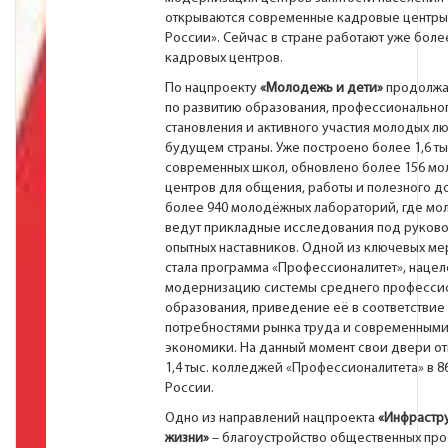
открываются современные кадровые центры
России». Сейчас в стране работают уже боле
кадровых центров.
По нацпроекту
«Молодежь и дети»
продолжа
по развитию образования, профессионально
становления и активного участия молодых л
будущем страны. Уже построено более 1,6 ты
современных школ, обновлено более 156 м
центров для общения, работы и полезного до
более 940 молодёжных лабораторий, где мо
ведут прикладные исследования под руков
опытных наставников. Одной из ключевых ме
стала программа «Профессионалитет», нацел
модернизацию системы среднего професси
образования, приведение её в соответствие 
потребностями рынка труда и современным
экономики. На данный момент свои двери о
1,4 тыс. колледжей «Профессионалитета» в 8
России.
Одно из направлений нацпроекта
«Инфрастру
жизни»
– благоустройство общественных прос