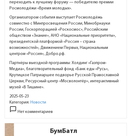
переходить к лучшему форуму — победителю премии
Росмолодёжи «Время молодых».
Организатором события выступает Росмолодёжь
совместно с Минпросвещения России, Минобрнауки
России, Госкорпорацией «Роскосмос», Российским
обществом «Знание», АНО «Национальные приоритеты»,
президентской платформой «Россия – страна
возможностей», Движением Первых, Национальным
центром «Россия», Добро.рф.
Партнёры выездной программы: Холдинг «Газпром-
Медиа», благотворительный фонд «Банк еды «Русь»,
Крутицкое Патриаршее подворье Русской Православной
Церкви, Ресурсный центр «Мосволонтёр», интерактивный
музей «В Тишине».
2025-05-23
Категория:
Новости
chat_bubble_outline
Нет комментариев
БумБатл