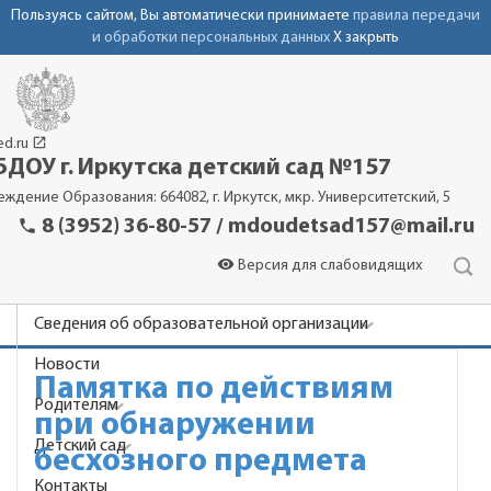
Пользуясь сайтом, Вы автоматически принимаете
правила передачи
и обработки персональных данных
X закрыть
launch
ed.ru
ДОУ г. Иркутска детский сад №157
еждение Образования: 664082, г. Иркутск, мкр. Университетский, 5
phone
8 (3952) 36-80-57 / mdoudetsad157@mail.ru
visibility
Версия для слабовидящих
Сведения об образовательной организации
Новости
Памятка по действиям
Родителям
при обнаружении
Детский сад
бесхозного предмета
Контакты