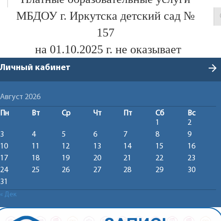
МБДОУ г. Иркутска детский сад №
157
на 01.10.2025 г. не оказывает
arrow_forward
Личный кабинет
Август 2026
Пн
Вт
Ср
Чт
Пт
Сб
Вс
1
2
3
4
5
6
7
8
9
10
11
12
13
14
15
16
17
18
19
20
21
22
23
24
25
26
27
28
29
30
31
« Дек