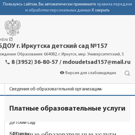
Пользуясь сайтом, Вы автоматически принимаете
правила передачи
и обработки персональных данных
X закрыть
launch
ed.ru
ДОУ г. Иркутска детский сад №157
еждение Образования: 664082, г. Иркутск, мкр. Университетский, 5
phone
8 (3952) 36-80-57 / mdoudetsad157@mail.ru
visibility
Версия для слабовидящих
Сведения об образовательной организации
Новости
Платные образовательные услуги
Родителям
Детский сад
Платные образовательные услуги
Контакты