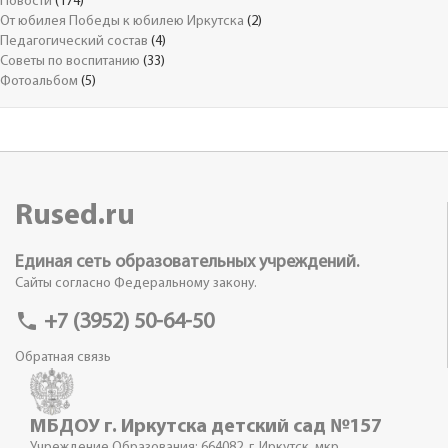
Новости
(174)
От юбилея Победы к юбилею Иркутска
(2)
Педагогический состав
(4)
Советы по воспитанию
(33)
Фотоальбом
(5)
Rused.ru
Единая сеть образовательных учреждений.
Сайты согласно Федеральному закону.
phone
+7 (3952) 50-64-50
Обратная связь
МБДОУ г. Иркутска детский сад №157
Учреждение Образования: 664082, г. Иркутск, мкр.