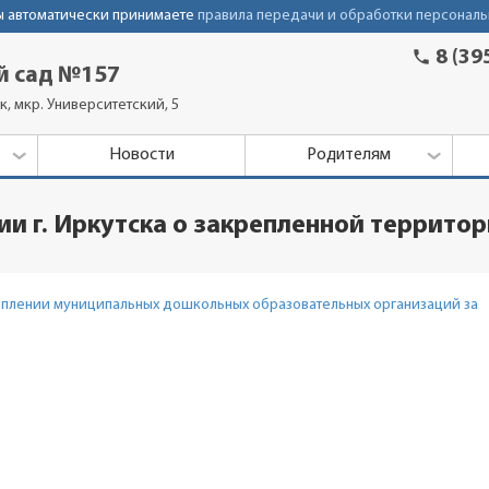
Вы автоматически принимаете
правила передачи и обработки персональ
phone
8 (39
й сад №157
к, мкр. Университетский, 5
Новости
Родителям
и г. Иркутска о закрепленной террито
реплении муниципальных дошкольных образовательных организаций за