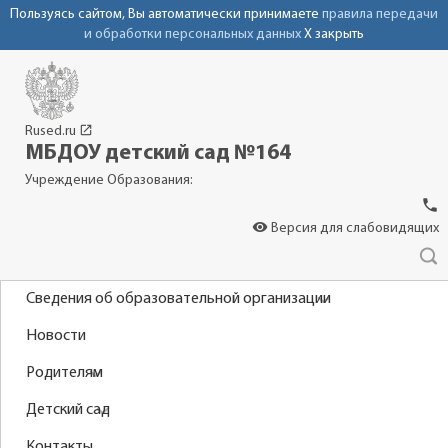
Пользуясь сайтом, Вы автоматически принимаете
правила передачи
и обработки персональных данных
X закрыть
launch
Rused.ru
МБДОУ детский сад №164
Учреждение Образования:
phone
visibility
Версия для слабовидящих
Сведения об образовательной организации
Новости
Родителям
Детский сад
Контакты