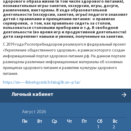
здорового образа жизни (в том числе здорового питания),
познавательные игры-занятия, экскурсии, игры, досуги,
развлечения, викторины. В ходе образовательной
деятельности (экскурсии, занятия, игры) педагоги знакомят
детей с правилами и принципами питания: о правилах
сервировки, о том, как правильно сидеть за столом,
пользоваться столовыми приборами и т.д. В свободной
деятельности (во время игр и продуктивной деятельности)
дети закрепляют навыки и умения, полученные на занятии.
С 2019 года Роспотребнадзором реализуется федеральный проект
«Укрепление общественного здоровья», в рамках которого создан
информационный портал здоровое-питание.рф. На данном портале
размещены различные информационные материалы об основных
принципах здорового питания и развитию культуры здорового
питания.
https://xn—-8sbehgcimb3cfabqj3b.xn--p1ai/
arrow_forward
Личный кабинет
Август 2026
Пн
Вт
Ср
Чт
Пт
Сб
Вс
1
2