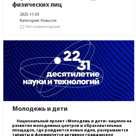
физических лиц
2025-11-03
Категория:
Новости
Нет комментариев
chat_bubble_outline
Молодежь и дети
Национальный проект «Молодежь и дети» нацелен на
развитие молодежных центров и образовательных
площадок, где рождаются новые идеи, раскрываются
таланты и формируется активное гражданское