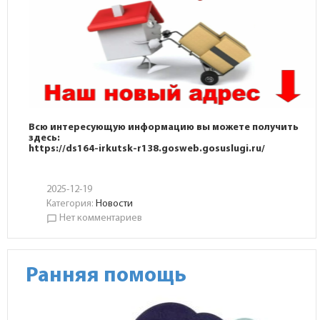
Всю интересующую информацию вы можете получить
здесь:
https://ds164-irkutsk-r138.gosweb.gosuslugi.ru/
2025-12-19
Категория:
Новости
Нет комментариев
chat_bubble_outline
Ранняя помощь