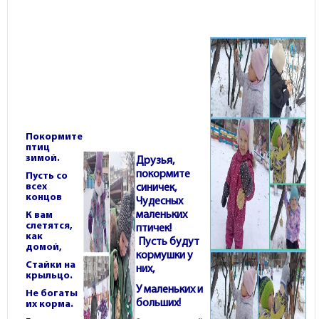
Покормите
птиц
зимой.
Друзья,
покормите
Пусть со
всех
синичек,
концов
Чудесных
маленьких
К вам
слетятся,
птичек!
как
Пусть будут
домой,
кормушки у
Стайки на
них,
крыльцо.
У маленьких и
Не богаты
больших!
их корма.