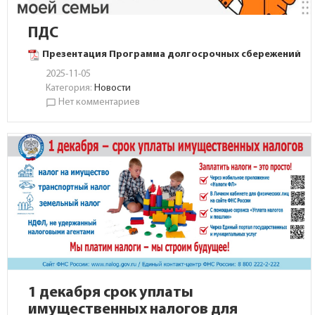
ПДС
Презентация Программа долгосрочных сбережений
2025-11-05
Категория:
Новости
Нет комментариев
chat_bubble_outline
1 декабря срок уплаты
имущественных налогов для