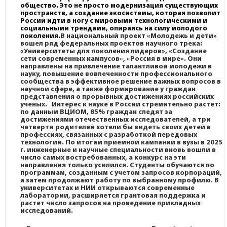
общество. Это не просто модернизация существующих
пространств, а создание экосистемы, которая позволит
России идти в ногу с мировыми технологическими и
социальными трендами, опираясь на силу молодого
поколения.
В национальный проект «Молодежь и дети»
вошел ряд федеральных проектов научного трека:
«Университеты для поколения лидеров», «Создание
сети современных кампусов», «Россия в мире». Они
направлены на привлечение талантливой молодежи в
науку, повышение вовлеченности профессионального
сообщества в эффективное решение важных вопросов в
научной сфере, а также формирование у граждан
представления о прорывных достижениях российских
ученых. Интерес к науке в России стремительно растет:
по данным ВЦИОМ, 85%
граждан следят за
достижениями отечественных исследователей, а три
четверти
родителей хотели бы видеть своих детей в
профессиях, связанных с разработкой
передовых
технологий. По итогам приемной кампании в вузы в 2025
г. инженерные и
научные специальности вновь вошли в
число самых востребованных, а конкурс на эти
направления только усилился. Студенты обучаются по
программам, созданным с учетом
запросов корпораций,
а затем продолжают работу по выбранному профилю. В
университетах и НИИ открываются современные
лаборатории, расширяется грантовая
поддержка и
растет число запросов на проведение прикладных
исследований.