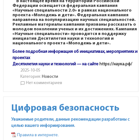
В настоящее время на территории Российской
Федерации освещается федеральная кампания
«Научные специальности 2.0» в рамках национального
проекта «Молодежь и дети».
Федеральная кампания
направлена на популяризацию научных специальностей.
Рекламные материалы кампании призваны рассказать о
молодом поколении ученых и их достижениях. Кампания
«Научные специальности» проводится в поддержку
инициатив Десятилетия науки и технологий и
национального проекта «Молодежь и дети».
Более подробная информация об инициативах, мероприятиях и
проектах
Десятилетия науки и технологий — на сайте
https://наука.рф/
2025-10-05
Категория:
Новости
Нет комментариев
chat_bubble_outline
Цифровая безопасность
Уважаемые родители, данные рекомендации разработаны с
целью вашего информирования.
Правила в интернете.