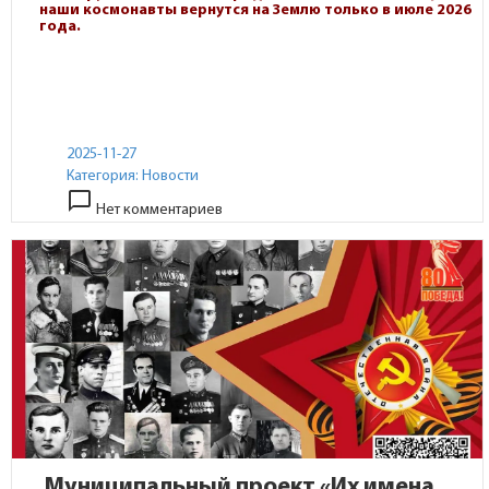
наши космонавты вернутся на Землю только в июле 2026
года.
2025-11-27
Категория:
Новости
chat_bubble_outline
Нет комментариев
Муниципальный проект «Их имена