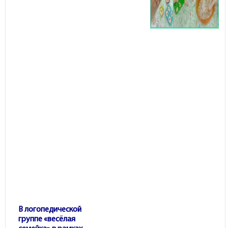
В логопедической
группе «весёлая