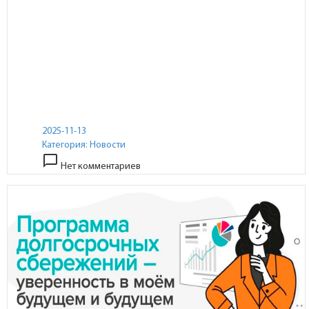
2025-11-13
Категория:
Новости
chat_bubble_outline
Нет комментариев