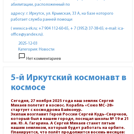
абилитации, расположенный по
адресу: г. Иркутск, ул. Крымская, 33 А, на базе которого
работает служба ранней помощи
( www.ica-irk.ru; +7 904 112-60-65, + 7 (3952) 37-38-65; e-mail: ica-
office@yandex.ru).
2025-12-03
Категория:
Новости
chat_bubble_outline
Нет комментариев
5-й Иркутский космонавт в
космосе
Сегодня, 27 ноября 2025 года наш земляк Сергей
Микаев полетит в космос. Корабль «Союз МС-28»
стартует с космодрома Байконур.
Экипаж возглавит Герой России Сергей Кудь-Сверчков,
который был в нашем городе, посещал школы № 19 и 21
им. Ю. А. Гагарина. А Сергей Микаев станет пятым
нашим земляком, который будет работать на орбите.
Планируется, что полёт продолжится восемь месяцев: