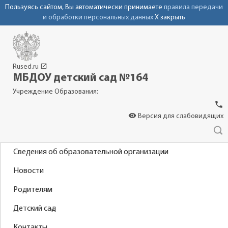
Пользуясь сайтом, Вы автоматически принимаете
правила передачи
и обработки персональных данных
X закрыть
launch
Rused.ru
МБДОУ детский сад №164
Учреждение Образования:
phone
visibility
Версия для слабовидящих
Сведения об образовательной организации
Новости
Родителям
Детский сад
Контакты