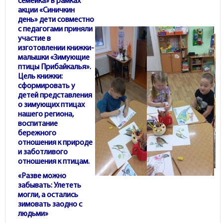
семейка» в рамках
акции «Синичкин
день» дети совместно
с педагогами приняли
участие в
изготовлении книжки-
малышки «Зимующие
птицы Прибайкалья».
Цель книжки:
сформировать у
детей представления
о зимующих птицах
нашего региона,
воспитание
бережного
отношения к природе
и заботливого
отношения к птицам.
«Разве можно
забывать: Улететь
могли, а остались
зимовать заодно с
людьми»