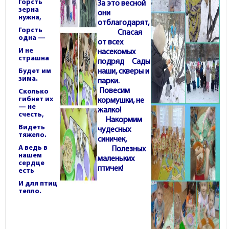
Горсть
За это весной
зерна
они
нужна,
отблагодарят,
Горсть
Спасая
одна —
от всех
И не
насекомых
страшна
подряд
Сады
Будет им
наши, скверы и
зима.
парки.
Повесим
Сколько
гибнет их
кормушки, не
— не
жалко!
счесть,
Накормим
Видеть
чудесных
тяжело.
синичек,
А ведь в
Полезных
нашем
маленьких
сердце
птичек!
есть
И для птиц
тепло.