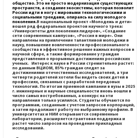
общество. Это не просто модернизация существующих
пространств, а создание экосистемы, которая позволит
России идти в ногу с мировыми технологическими и
социальными трендами, опираясь на силу молодого
поколения.
В национальный проект «Молодежь и дети»
вошел ряд федеральных проектов научного трека:
«Университеты для поколения лидеров», «Создание
сети современных кампусов», «Россия в мире». Они
направлены на привлечение талантливой молодежи в
науку, повышение вовлеченности профессионального
сообщества в эффективное решение важных вопросов в
научной сфере, а также формирование у граждан
представления о прорывных достижениях российских
ученых. Интерес к науке в России стремительно растет:
по данным ВЦИОМ, 85%
граждан следят за
достижениями отечественных исследователей, а три
четверти
родителей хотели бы видеть своих детей в
профессиях, связанных с разработкой
передовых
технологий. По итогам приемной кампании в вузы в 2025
г. инженерные и
научные специальности вновь вошли в
число самых востребованных, а конкурс на эти
направления только усилился. Студенты обучаются по
программам, созданным с учетом
запросов корпораций,
а затем продолжают работу по выбранному профилю. В
университетах и НИИ открываются современные
лаборатории, расширяется грантовая
поддержка и
растет число запросов на проведение прикладных
исследований.