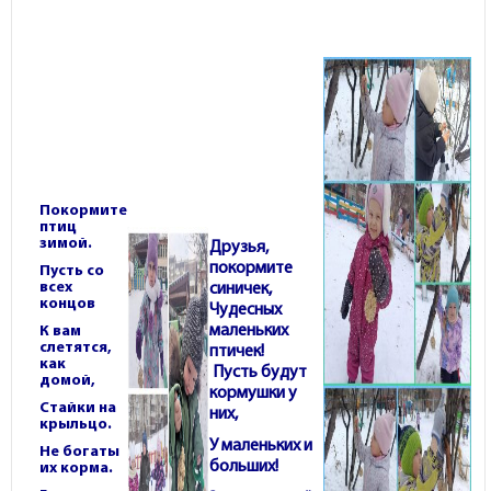
Покормите
птиц
зимой.
Друзья,
покормите
Пусть со
всех
синичек,
концов
Чудесных
маленьких
К вам
слетятся,
птичек!
как
Пусть будут
домой,
кормушки у
Стайки на
них,
крыльцо.
У маленьких и
Не богаты
больших!
их корма.