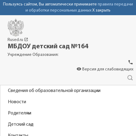
Пользуясь сайтом, Вы автоматически принимаете
правила передачи
и обработки персональных данных
X закрыть
launch
Rused.ru
МБДОУ детский сад №164
Учреждение Образования:
phone
visibility
Версия для слабовидящих
Сведения об образовательной организации
Новости
Родителям
Детский сад
Контакты