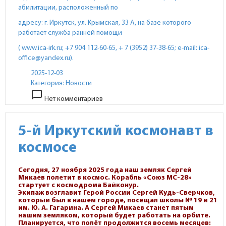
абилитации, расположенный по
адресу: г. Иркутск, ул. Крымская, 33 А, на базе которого
работает служба ранней помощи
( www.ica-irk.ru; +7 904 112-60-65, + 7 (3952) 37-38-65; e-mail: ica-
office@yandex.ru).
2025-12-03
Категория:
Новости
chat_bubble_outline
Нет комментариев
5-й Иркутский космонавт в
космосе
Сегодня, 27 ноября 2025 года наш земляк Сергей
Микаев полетит в космос. Корабль «Союз МС-28»
стартует с космодрома Байконур.
Экипаж возглавит Герой России Сергей Кудь-Сверчков,
который был в нашем городе, посещал школы № 19 и 21
им. Ю. А. Гагарина. А Сергей Микаев станет пятым
нашим земляком, который будет работать на орбите.
Планируется, что полёт продолжится восемь месяцев: