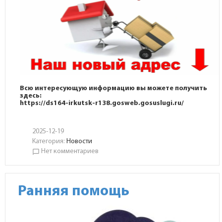
Всю интересующую информацию вы можете получить
здесь:
https://ds164-irkutsk-r138.gosweb.gosuslugi.ru/
2025-12-19
Категория:
Новости
Нет комментариев
chat_bubble_outline
Ранняя помощь