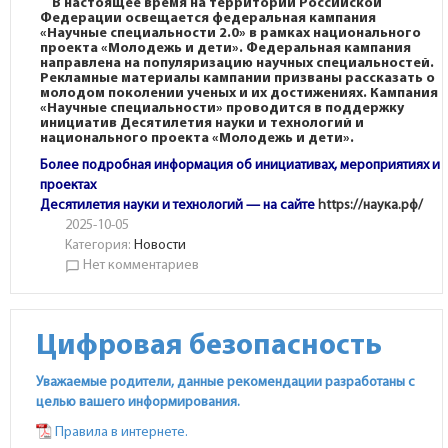
В настоящее время на территории Российской
Федерации освещается федеральная кампания
«Научные специальности 2.0» в рамках национального
проекта «Молодежь и дети».
Федеральная кампания
направлена на популяризацию научных специальностей.
Рекламные материалы кампании призваны рассказать о
молодом поколении ученых и их достижениях. Кампания
«Научные специальности» проводится в поддержку
инициатив Десятилетия науки и технологий и
национального проекта «Молодежь и дети».
Более подробная информация об инициативах, мероприятиях и
проектах
Десятилетия науки и технологий — на сайте
https://наука.рф/
2025-10-05
Категория:
Новости
Нет комментариев
chat_bubble_outline
Цифровая безопасность
Уважаемые родители, данные рекомендации разработаны с
целью вашего информирования.
Правила в интернете.