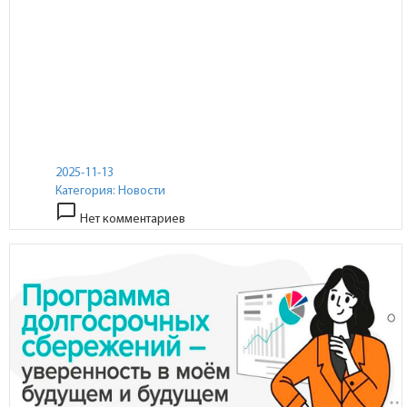
2025-11-13
Категория:
Новости
chat_bubble_outline
Нет комментариев