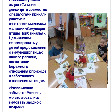
семейка» в рамках
акции «Синичкин
день» дети совместно
с педагогами приняли
участие в
изготовлении книжки-
малышки «Зимующие
птицы Прибайкалья».
Цель книжки:
сформировать у
детей представления
о зимующих птицах
нашего региона,
воспитание
бережного
отношения к природе
и заботливого
отношения к птицам.
«Разве можно
забывать: Улететь
могли, а остались
зимовать заодно с
людьми»