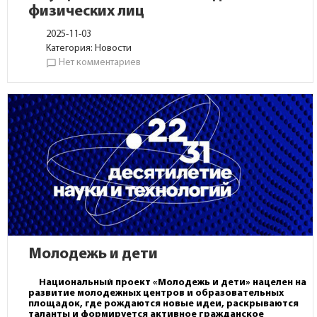
физических лиц
2025-11-03
Категория:
Новости
Нет комментариев
chat_bubble_outline
Молодежь и дети
Национальный проект «Молодежь и дети» нацелен на
развитие молодежных центров и образовательных
площадок, где рождаются новые идеи, раскрываются
таланты и формируется активное гражданское