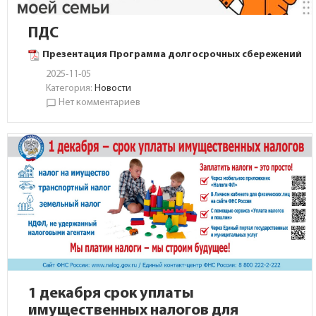
ПДС
Презентация Программа долгосрочных сбережений
2025-11-05
Категория:
Новости
Нет комментариев
chat_bubble_outline
1 декабря срок уплаты
имущественных налогов для