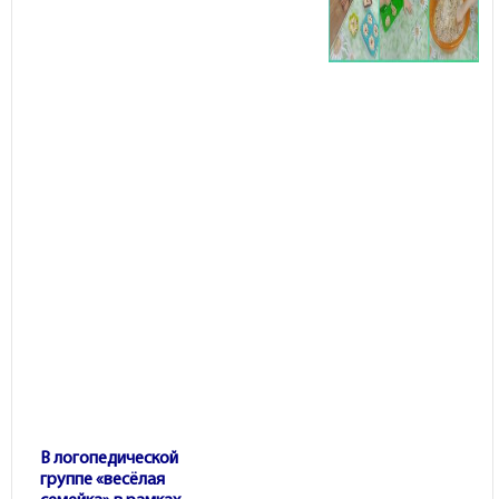
В логопедической
группе «весёлая