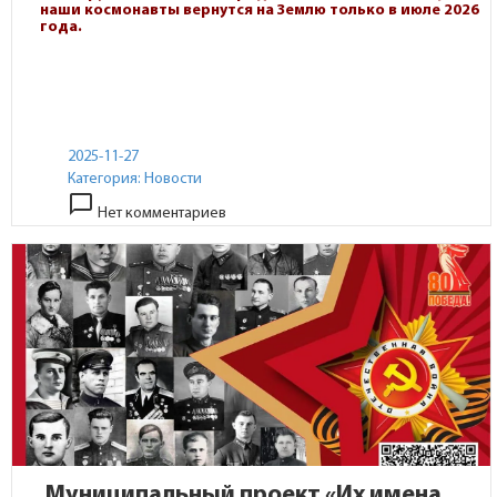
наши космонавты вернутся на Землю только в июле 2026
года.
2025-11-27
Категория:
Новости
chat_bubble_outline
Нет комментариев
Муниципальный проект «Их имена