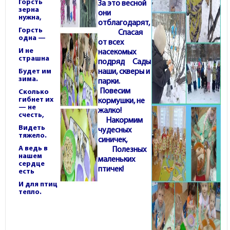
Горсть
За это весной
зерна
они
нужна,
отблагодарят,
Горсть
Спасая
одна —
от всех
И не
насекомых
страшна
подряд
Сады
Будет им
наши, скверы и
зима.
парки.
Повесим
Сколько
гибнет их
кормушки, не
— не
жалко!
счесть,
Накормим
Видеть
чудесных
тяжело.
синичек,
А ведь в
Полезных
нашем
маленьких
сердце
птичек!
есть
И для птиц
тепло.