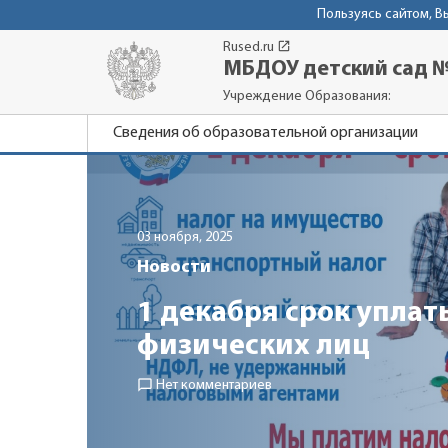
Пользуясь сайтом, 
launch
Rused.ru
МБДОУ детский сад 
Учреждение Образования:
Сведения об образовательной организации
03 ноября, 2025
Новости
1 декабря срок упла
физических лиц
chat_bubble_outline
Нет комментариев