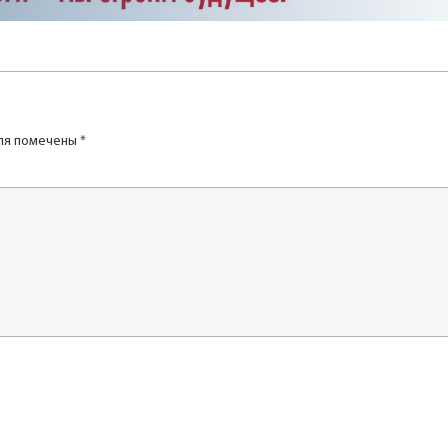
ля помечены
*