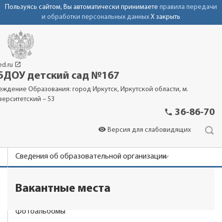
Пользуясь сайтом, Вы автоматически принимаете
правила передачи
и обработки персональных данных
X закрыть
launch
ed.ru
ДОУ детский сад №167
еждение Образования: город Иркутск, Иркутской области, м.
верситетский – 53
phone
36-86-70
visibility
Версия для слабовидящих
Сведения об образовательной организации
Новости
Вакантные места
Родителям
Фотоальбомы