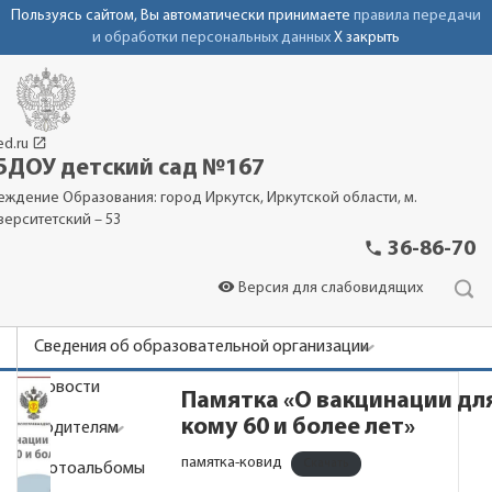
Пользуясь сайтом, Вы автоматически принимаете
правила передачи
и обработки персональных данных
X закрыть
launch
ed.ru
ДОУ детский сад №167
еждение Образования: город Иркутск, Иркутской области, м.
верситетский – 53
phone
36-86-70
visibility
Версия для слабовидящих
Сведения об образовательной организации
Новости
Памятка «О вакцинации для
кому 60 и более лет»
Родителям
памятка-ковид
Скачать
Фотоальбомы