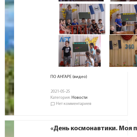
ПО АНГАРЕ (видео)
2021-05-25
Категория:
Новости
Нет комментариев
chat_bubble_outline
«День космонавтики. Моя 