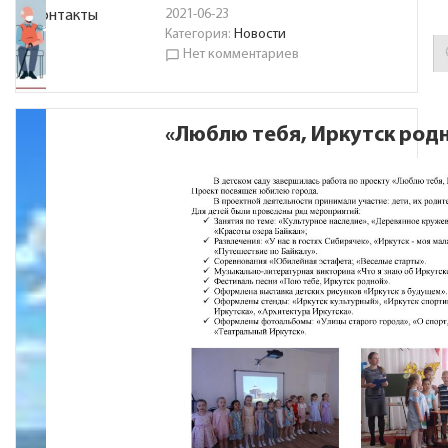
2021-06-23
Контакты
Категория:
Новости
Нет комментариев
chat_bubble_outline
«Люблю тебя, Иркутск род