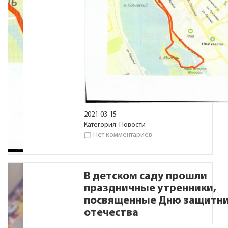
2021-03-15
Категория:
Новости
Нет комментариев
chat_bubble_outline
В детском саду прошли
праздничные утренники,
посвященные Дню защитн
отечества