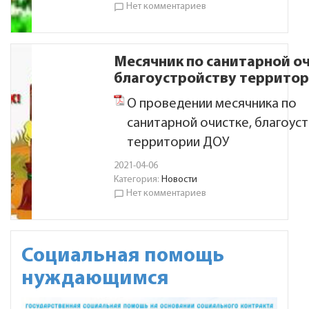
Нет комментариев
chat_bubble_outline
Месячник по санитарной оч
благоустройству террито
О проведении месячника по
санитарной очистке, благоус
территории ДОУ
2021-04-06
Категория:
Новости
Нет комментариев
chat_bubble_outline
Социальная помощь
нуждающимся