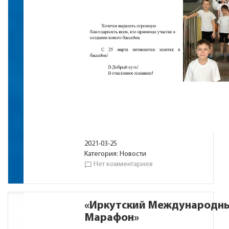
2021-03-25
Категория:
Новости
Нет комментариев
chat_bubble_outline
«Иркутский Международны
Марафон»