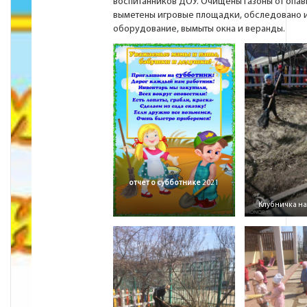
воспитанников ДОУ. Очищены газоны от опав
выметены игровые площадки, обследовано 
оборудование, вымыты окна и веранды.
отчет о субботнике
2021
Клубничка н