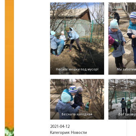
Несите мешки под мусор!
Мы заботим
Весна то холодная
Вот такая 
2021-04-12
Категория:
Новости