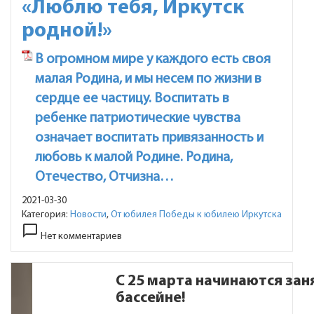
«Люблю тебя, Иркутск
родной!»
В огромном мире у каждого есть своя
малая Родина, и мы несем по жизни в
сердце ее частицу. Воспитать в
ребенке патриотические чувства
означает воспитать привязанность и
любовь к малой Родине. Родина,
Отечество, Отчизна…
2021-03-30
Категория:
Новости
,
От юбилея Победы к юбилею Иркутска
chat_bubble_outline
Нет комментариев
С 25 марта начинаются зан
бассейне!