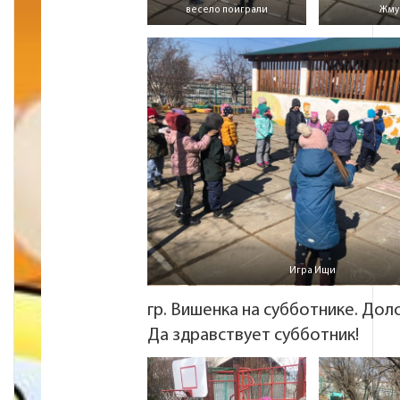
весело поиграли
Жму
Игра Ищи
гр. Вишенка на субботнике. Дол
Да здравствует субботник!