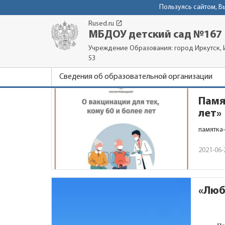
Пользуясь сайтом, 
launch
Rused.ru
МБДОУ детский сад №167
Учреждение Образования: город Иркутск, И
53
Сведения об образовательной организации
Памя
лет»
памятка
2021-06-
«Люб