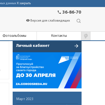
ных данных
X закрыть
phone
36-86-70
visibility
Версия для слабовидящих
Фотоальбомы
Контакты
arrow_forward
Личный кабинет
в
Март 2023