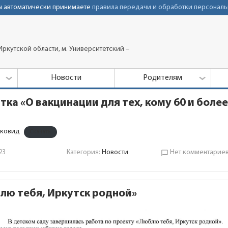
Вы автоматически принимаете
правила передачи и обработки персональ
ркутской области, м. Университетский –
Новости
Родителям
тка «О вакцинации для тех, кому 60 и более
-ковид
Скачать
23
Категория:
Новости
Нет комментарие
chat_bubble_outline
лю тебя, Иркутск родной»