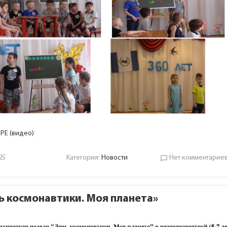
РЕ (видео)
25
Категория:
Новости
Нет комментарие
chat_bubble_outline
ь космонавтики. Моя планета»