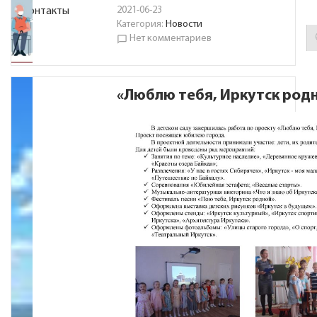
2021-06-23
Контакты
Категория:
Новости
Нет комментариев
chat_bubble_outline
«Люблю тебя, Иркутск род