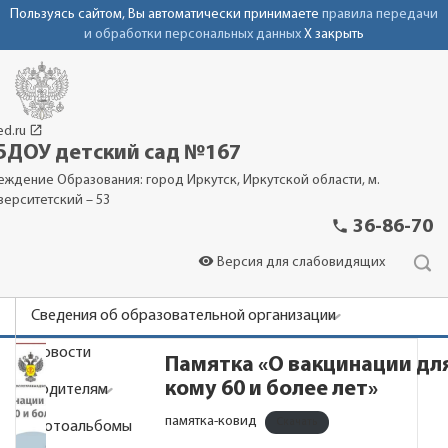
Пользуясь сайтом, Вы автоматически принимаете
правила передачи
и обработки персональных данных
X закрыть
launch
ed.ru
ДОУ детский сад №167
еждение Образования: город Иркутск, Иркутской области, м.
верситетский – 53
phone
36-86-70
visibility
Версия для слабовидящих
Сведения об образовательной организации
Новости
Памятка «О вакцинации для
кому 60 и более лет»
Родителям
памятка-ковид
Скачать
Фотоальбомы