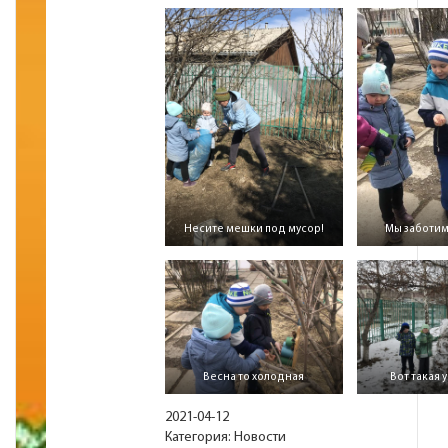
Несите мешки под мусор!
Мы заботим
Весна то холодная
Вот такая 
2021-04-12
Категория:
Новости