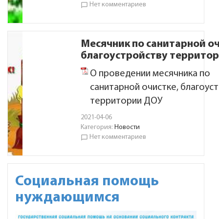
Нет комментариев
chat_bubble_outline
Месячник по санитарной оч
благоустройству террито
О проведении месячника по
санитарной очистке, благоус
территории ДОУ
2021-04-06
Категория:
Новости
Нет комментариев
chat_bubble_outline
Социальная помощь
нуждающимся