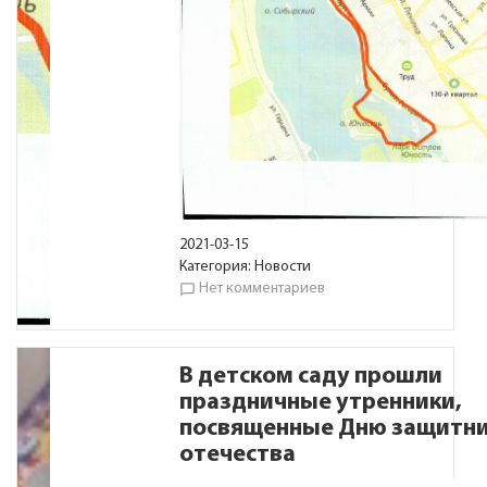
2021-03-15
Категория:
Новости
Нет комментариев
chat_bubble_outline
В детском саду прошли
праздничные утренники,
посвященные Дню защитн
отечества