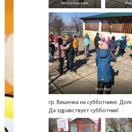
весело поиграли
Жму
Игра Ищи
гр. Вишенка на субботнике. Дол
Да здравствует субботник!