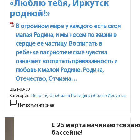
«Люблю тебя, Иркутск
родной!»
В огромном мире у каждого есть своя
малая Родина, и мы несем по жизни в
сердце ее частицу. Воспитать в
ребенке патриотические чувства
означает воспитать привязанность и
любовь к малой Родине. Родина,
Отечество, Отчизна…
2021-03-30
Категория:
Новости
,
От юбилея Победы к юбилею Иркутска
chat_bubble_outline
Нет комментариев
С 25 марта начинаются зан
бассейне!