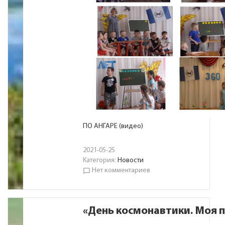
ПО АНГАРЕ (видео)
2021-05-25
Категория:
Новости
Нет комментариев
chat_bubble_outline
«День космонавтики. Моя 