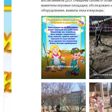
воспитанников ДОУ. Очищены газоны от опав
выметены игровые площадки, обследовано 
оборудование, вымыты окна и веранды.
отчет о субботнике
2021
Клубничка н