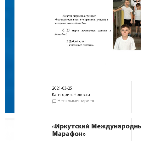
2021-03-25
Категория:
Новости
Нет комментариев
chat_bubble_outline
«Иркутский Международны
Марафон»