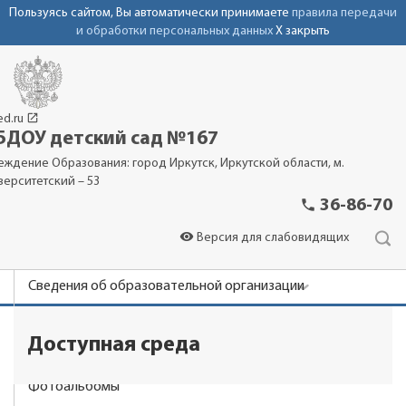
Пользуясь сайтом, Вы автоматически принимаете
правила передачи
и обработки персональных данных
X закрыть
launch
ed.ru
ДОУ детский сад №167
еждение Образования: город Иркутск, Иркутской области, м.
верситетский – 53
phone
36-86-70
visibility
Версия для слабовидящих
Сведения об образовательной организации
Новости
Доступная среда
Родителям
Фотоальбомы