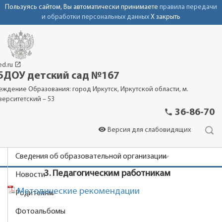
Пользуясь сайтом, Вы автоматически принимаете
правила передачи
и обработки персональных данных
X закрыть
launch
ed.ru
ДОУ детский сад №167
еждение Образования: город Иркутск, Иркутской области, м.
верситетский – 53
phone
36-86-70
visibility
Версия для слабовидящих
Сведения об образовательной организации
3. Педагогическим работникам
Новости
Методические рекомендации
Родителям
Фотоальбомы