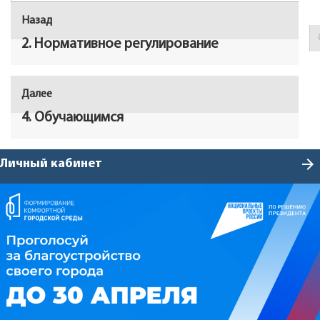
Навигация
Контакты
Назад
Предыдущая
по
запись:
2. Нормативное регулирование
записям
Далее
Следующая
запись:
4. Обучающимся
arrow_forward
Личный кабинет