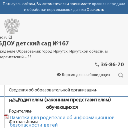
Пользуясь сайтом, Вы автоматически принимаете
правила передачи
и обработки персональных данных
X закрыть
launch
ed.ru
ДОУ детский сад №167
еждение Образования: город Иркутск, Иркутской области, м.
верситетский – 53
phone
36-86-70
visibility
Версия для слабовидящих
Сведения об образовательной организации
5. Родителям (законным представителям)
Новости
обучающихся
Родителям
Памятка для родителей об информационной
Фотоальбомы
безопасности детей