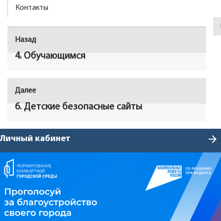
Контакты
Навигация
Назад
Предыдущая
по
запись:
4. Обучающимся
записям
Далее
Следующая
запись:
6. Детские безопасные сайты
arrow_forward
Личный кабинет