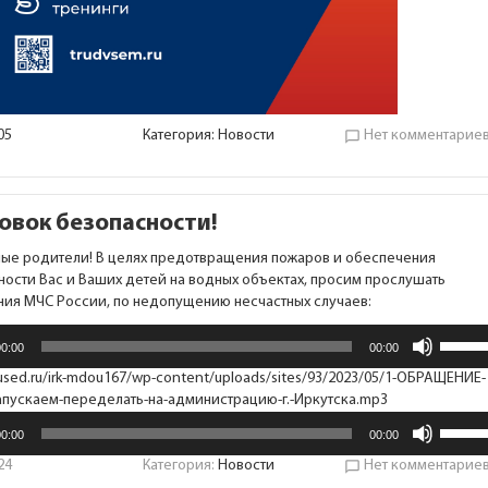
05
Категория:
Новости
Нет комментарие
chat_bubble_outline
овок безопасности!
ые родители! В целях предотвращения пожаров и обеспечения
ности Вас и Ваших детей на водных объектах, просим прослушать
ия МЧС России, по недопущению несчастных случаев:
леер
Испол
00:00
00:00
клави
вверх/
rused.ru/irk-mdou167/wp-content/uploads/sites/93/2023/05/1-ОБРАЩЕНИЕ-
Аудиоплеер
вниз,
апускаем-переделать-на-администрацию-г.-Иркутска.mp3
чтобы
Испол
00:00
00:00
увелич
клави
или
вверх/
24
Категория:
Новости
Нет комментарие
chat_bubble_outline
умень
вниз,