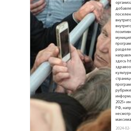
организ
добавле
поселен
внутриг
внутриг
позитив
муницип
програм
раздел
направл
здесь
ht
здравоо
культур
страни
програм
рубрик
информа
2025» и
РФ, нап
несмотр
максима
2024-02-