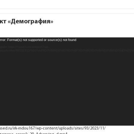
кт «Демография»
леер
rror: Format(s) not supported or source(s) not found
файл: https://rused.ru/irk-mdou167/wp-
t/uploads/sites/93/2023/11/%D0%A4%D0%B8%D0%BD%D0%BF%D0%BE%D0%B4%D0%B4%D0%B5%D
rused.ru/irk-mdou167/wp-content/uploads/sites/93/2023/11/