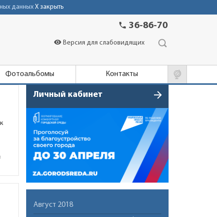
ных данных
X закрыть
phone
36-86-70
visibility
Версия для слабовидящих
Фотоальбомы
Контакты
arrow_forward
Личный кабинет
ак
в
Август 2018