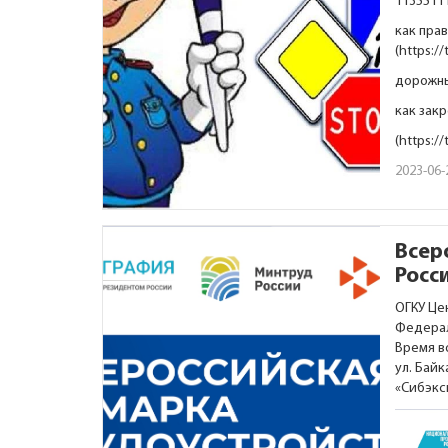
1135511
как пра
(
https://
дорожны
как зак
(
https://
2023-06-
Всер
Росс
ОГКУ Це
Федерал
Время во
ул. Бай
«Сибэкс