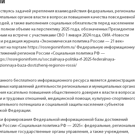
ии
ствуясь задачей укрепления взаимодействия федеральных, региональ
ипальных органов власти в вопросах повышения качества повседневно
юдей, а также выполнения социальных обязательств перед населением
в полном объеме на перспективу 2025 года, обозначенных Президентом
ным на встрече с участниками СВО 1 января 2024 года, ОИА «Новости
 и редакция журнала «Экономическая политика России — 21 век»
ют на портале
https://rosregioninform.ru/
Федеральную информационн
стижений регионов России «Социальная политика РФ —
tps://rosregioninform.ru/soczialnaya-politika-rf-2025-federalnaya-
zionnaya-baza-dostizhenij-regionov-rossii/
анного бесплатного информационного ресурса является демонстрация
вных направлений деятельности региональных и муниципальных орган
ния касательно повышения общественного доверия к власти в вопроса
ти и трудовых отношений, медицинской помощи, культурно-спортивного
ательного потенциала и социальной защиты населения субъектов
кой Федерации.
ки формирования Федеральной информационной базы достижений
в России «Социальная политика РФ — 2025»: федеральные, региональн
ипальные государственные органы управления, а также учреждения,