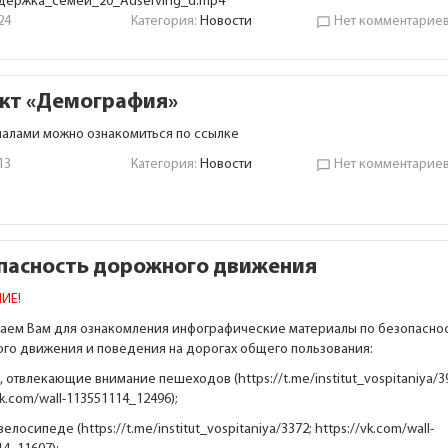
ержка_семей_20_Adserving_d.mp4
24
Категория:
Новости
Нет комментарие
chat_bubble_outline
кт «Демография»
иалами можно ознакомиться по
ссылке
13
Категория:
Новости
Нет комментарие
chat_bubble_outline
пасность дорожного движения
ИЕ!
аем Вам для ознакомления инфографические материалы по безопасно
го движения и поведения на дорогах общего пользования:
, отвлекающие внимание пешеходов (
https://t.me/institut_vospitaniya/3
vk.com/wall-113551114_12496
);
 велосипеде (
https://t.me/institut_vospitaniya/3372
;
https://vk.com/wall-