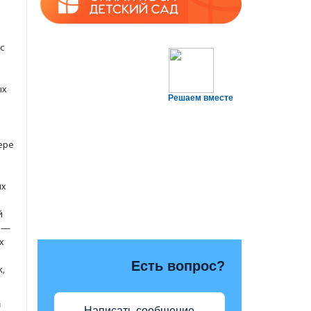
с
ых
Решаем вместе
фере
ых
й
Ф —
х
Есть вопрос?
,
в
Написать сообщение