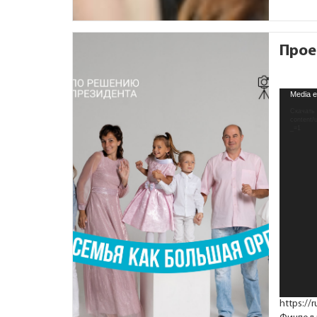
Прое
Видеоп
Media e
Скачать 
conten
_=1
https://