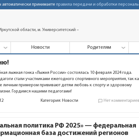
Вы автоматически принимаете
правила передачи и обработки персональ
ркутской области, м. Университетский –
Новости
Родителям
ню!
ная лыжная гонка «Лыжня России» состоялась 10 февраля 2024 года.
дагоги стали участниками ежегодного спортивного мероприятия, так к
е личным примером прививают детям любовь к спорту и здоровому
жизни. Гордимся нашими педагогами!
12
Категория:
Новости
Нет комментарие
chat_bubble_outline
альная политика РФ 2025» — федеральная
рмационная база достижений регионов