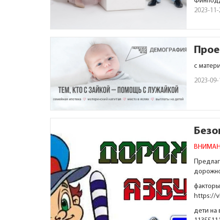
Финподд
2023-11-
Прое
с матер
2023-09-
Безо
ВНИМАН
Предлаг
дорожно
факторы
https://
дети на