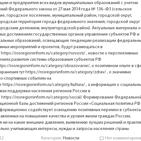
ации и предприятия всех видов муниципальных образований с учетом
ний Федерального закона от 27 мая 2014 года № 136−ФЗ (сельское
ие, городское поселение, муниципальный район, городской округ,
ородская территория города федерального значения, городской округ 
ородским делением, внутригородской район). Актуальные материалы о
ных достижениях государственных органов управления субъектов РФ и
альных образований, освещающие тенденции реализации федеральн
мных мероприятий и проектов, будут размещаться в
е
https://rosregioninform.ru/category/novosti/
, новости о перспективных
ениях развития системы образования субъектов РФ
tps://rosregioninform.ru/category/obrazovanie/
, о позитивном опыте в с
хранения тут
https://rosregioninform.ru/category/zdrav/
, о значимых
но-спортивных событиях на
це
https://rosregioninform.ru/category/kultura/
, а информация о социальн
мах поддержки населения регионов России в
е
https://rosregioninform.ru/category/social/
Формирование Федерально
ционной базы достижений регионов России «Социальная политика Р
нформационно содействует освещению позитивных перемен в субъекта
равленных на повышение качества и уровня жизни граждан России,
я ни на какие внешние давления, выявлению лучших решений и практик
льно учитывающих интересы, нужды и запросы населения страны.
12
Категория:
Новости
Нет комментарие
chat_bubble_outline