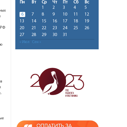
Пн
Вт
Ср
Чт
Пт
Сб
Вс
1
2
3
4
5
ных
6
7
8
9
10
11
12
й
13
14
15
16
17
18
19
 РФ
20
21
22
23
24
25
26
27
28
29
30
31
« Июл
Сен »
ую
ов
х
,
ые