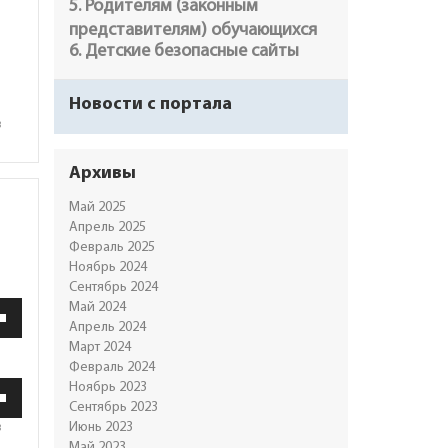
5. Родителям (законным
представителям) обучающихся
6. Детские безопасные сайты
Новости с портала
в
Архивы
Май 2025
Апрель 2025
Февраль 2025
Ноябрь 2024
Сентябрь 2024
ьзуйте
Май 2024
ши
Апрель 2024
Март 2024
Февраль 2024
ьзуйте
Ноябрь 2023
ить
ши
Сентябрь 2023
в
Июнь 2023
шить
Май 2023