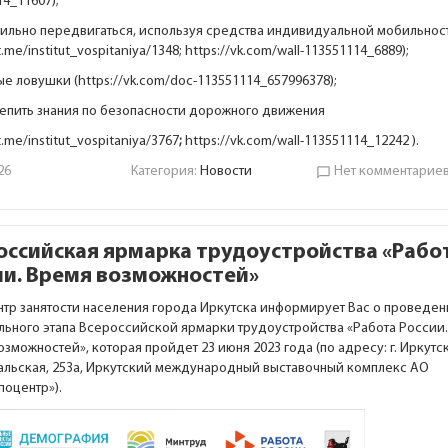
14_11607
);
вильно передвигаться, используя средства индивидуальной мобильнос
t.me/institut_vospitaniya/1348
;
https://vk.com/wall-113551114_6889
);
е ловушки (
https://vk.com/doc-113551114_657996378
);
репить знания по безопасности дорожного движения
t.me/institut_vospitaniya/3767
;
https://vk.com/wall-113551114_12242
).
26
Категория:
Новости
Нет комментарие
chat_bubble_outline
оссийская ярмарка трудоустройства «Рабо
ии. Время возможностей»
нтр занятости населения города Иркутска информирует Вас о проведе
ьного этапа Всероссийской ярмарки трудоустройства «Работа России.
зможностей», которая пройдет 23 июня 2023 года (по адресу: г. Иркутск
кальская, 253а, Иркутский международный выставочный комплекс АО
поцентр»).