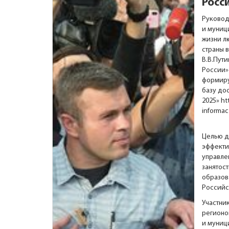
Росс
Руковод
и муниц
жизни л
страны 
В.В.Пути
России»
формиру
базу до
2025»
ht
informac
Целью д
эффекти
управле
занятос
образов
Российс
Участни
регионо
и муниц