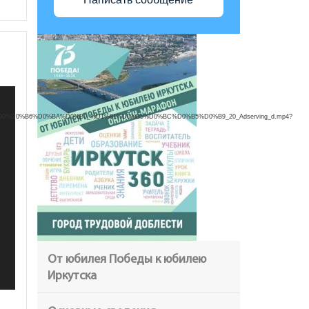
1%80%D0%B6%D0%BA%D0%B0_%D1%81%D0%B5%D0%BC%D0%B5%D0%B9_20_Adserving_d.mp4?
От юбилея Победы к юбилею
Иркутска