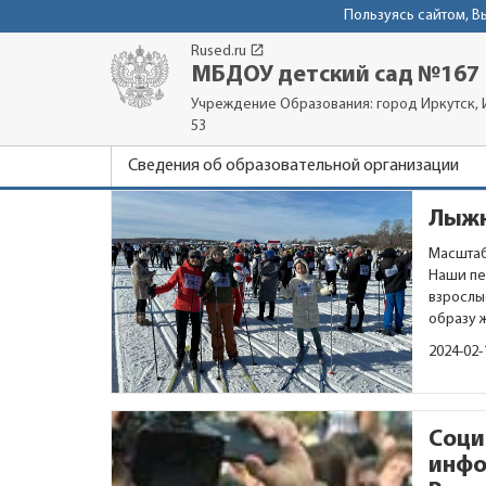
Пользуясь сайтом, 
launch
Rused.ru
МБДОУ детский сад №167
Учреждение Образования: город Иркутск, И
53
Сведения об образовательной организации
Лыж
Масштаб
Наши пе
взрослы
образу 
2024-02-
Соци
инфо