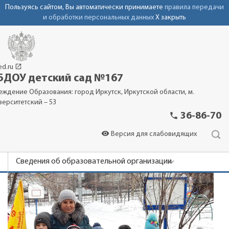
Пользуясь сайтом, Вы автоматически принимаете
правила передачи
и обработки персональных данных
X закрыть
launch
ed.ru
ДОУ детский сад №167
еждение Образования: город Иркутск, Иркутской области, м.
верситетский – 53
phone
36-86-70
visibility
Версия для слабовидящих
Сведения об образовательной организации
Новости
Родителям
Фотоальбомы