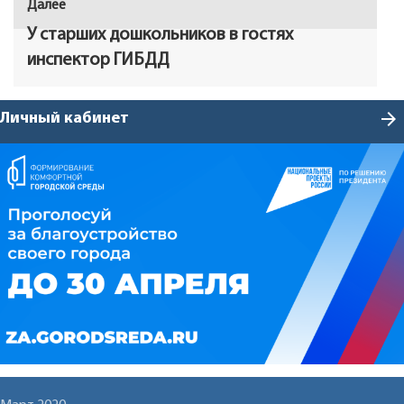
Далее
Следующая
запись:
У старших дошкольников в гостях
инспектор ГИБДД
arrow_forward
Личный кабинет