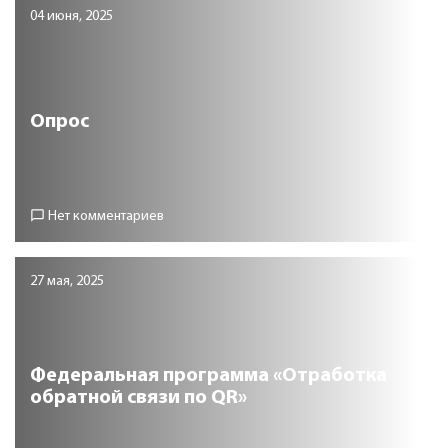
04 июня, 2025
Опрос
chat_bubble_outline
Нет комментариев
27 мая, 2025
Федеральная программа «Отработка
обратной связи по QR»