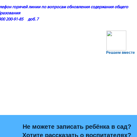
лефон горячей линии по вопросам обновления содержания общего
бразования
800 200-91-85 доб. 7
Решаем вместе
Не можете записать ребёнка в сад?
Хотите рассказать о воспитателях?