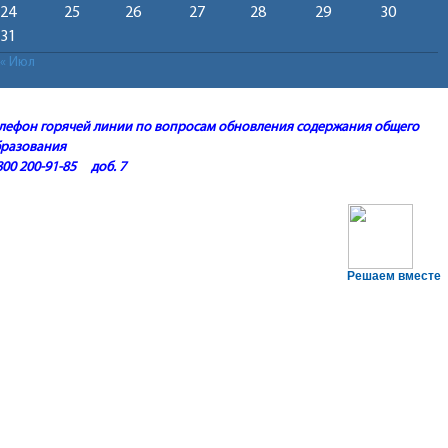
24
25
26
27
28
29
30
31
« Июл
лефон горячей линии по вопросам обновления содержания общего
бразования
800 200-91-85 доб. 7
Решаем вместе