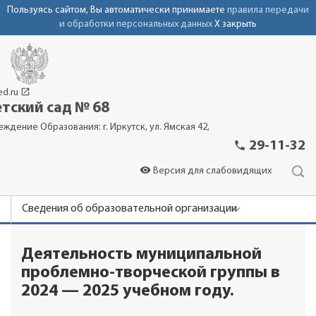
Пользуясь сайтом, Вы автоматически принимаете
правила передачи
и обработки персональных данных
X закрыть
launch
ed.ru
тский сад № 68
еждение Образования: г. Иркутск, ул. Ямская 42,
phone
29-11-32
visibility
Версия для слабовидящих
Сведения об образовательной организации
Новости
Деятельность муниципальной
Родителям
проблемно-творческой группы в
Важно знать
2024 — 2025 учебном году.
Контакты