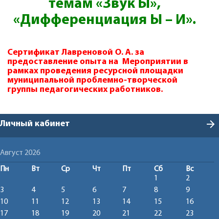
темам «Звук Ы»,
«Дифференциация Ы – И».
Сертификат Лавреновой О. А. за
предоставление опыта на Мероприятии в
рамках проведения ресурсной площадки
муниципальной проблемно-творческой
группы педагогических работников.
arrow_forward
Личный кабинет
Август 2026
Пн
Вт
Ср
Чт
Пт
Сб
Вс
1
2
3
4
5
6
7
8
9
10
11
12
13
14
15
16
17
18
19
20
21
22
23