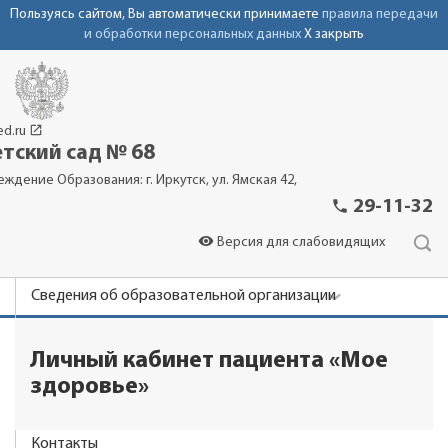
Пользуясь сайтом, Вы автоматически принимаете
правила передачи
и обработки персональных данных
X закрыть
launch
ed.ru
тский сад № 68
еждение Образования: г. Иркутск, ул. Ямская 42,
phone
29-11-32
visibility
Версия для слабовидящих
Сведения об образовательной организации
Новости
Личный кабинет пациента «Мое
Родителям
здоровье»
Важно знать
Контакты