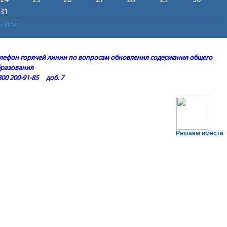
24
25
26
27
28
29
30
31
« Июл
лефон горячей линии по вопросам обновления содержания общего
бразования
800 200-91-85 доб. 7
Решаем вместе